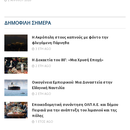
2 ΑΠΡΙΛΊΟΥ 2026
ΔΗΜΟΦΙΛΗ ΣΗΜΕΡΑ
Η Ακρόπολη στους καπνούς με φόντο την
φλεγόμενη Πάρνηθα
3 ΈΤΗ AGO
Η Δεκαετία του 80′: «Μια Χρυσή Εποχή»
2 ΈΤΗ AGO
Οικογένεια Εμπειρικού: Μια Δυναστεία στην
Ελληνική Ναυτιλία
2 ΈΤΗ AGO
Εποικοδομητική συνάντηση ΟΛΠ Α.Ε. και δήμου
Πειραιά για την ανάπτυξη του λιμανιού και της
πόλης
1 ΈΤΟΣ AGO