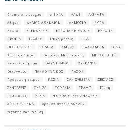
Champions League
e-ΕΦΚΑ
ΑΑΔΕ
ΑΚΙΝΗΤΑ
Αθήνα
ΔΗΜΟΣ ΑΘΗΝΑΙΩΝ
ΔΗΜΟΣΙΟ
ΔΥΠΑ
ΕΝΦΙΑ
ΕΠΕΝΔΥΣΕΙΣ
ΕΥΡΩΠΑΪΚΗ ΕΝΩΣΗ
ΕΥΡΩΠΗ
ΕΦΟΡΙΑ
Ελλάδα
Επιχειρήσεις
ΗΠΑ
ΘΕΣΣΑΛΟΝΙΚΗ
ΙΣΡΑΗΛ
ΚΑΙΡΟΣ
ΚΑΚΟΚΑΙΡΙΑ
ΚΙΝΑ
Καιρός σήμερα
Κυριάκος Μητσοτάκης
ΜΗΤΣΟΤΑΚΗΣ
Ντόναλντ Τραμπ
ΟΛΥΜΠΙΑΚΟΣ
ΟΥΚΡΑΝΊΑ
Οικονομία
ΠΑΝΑΘΗΝΑΙΚΟΣ
ΠΑΣΟΚ
Πρόγνωση καιρού
ΡΩΣΙΑ
ΣΑΝ ΣΉΜΕΡΑ
ΣΕΙΣΜΟΣ
ΣΥΝΤΑΞΕΙΣ
ΣΥΡΙΖΑ
ΤΟΥΡΚΙΑ
ΤΡΑΜΠ
Τέμπη
Τουρισμός
ΥΓΕΙΑ
ΦΟΡΟΛΟΓΙΚΕΣ ΔΗΛΩΣΕΙΣ
ΧΡΙΣΤΟΥΓΕΝΝΑ
Χρηματιστήριο Αθηνών
τεχνητή νοημοσύνη