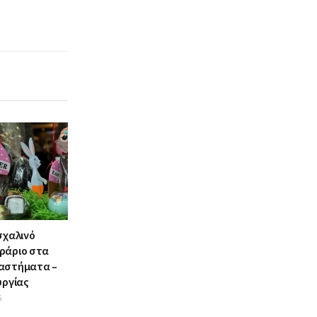
σχαλινό
ράριο στα
αστήματα –
υργίας
6