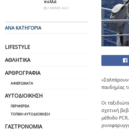
πολλά
2 ΜΉΝΕΣ AGO
ΑΝΑ ΚΑΤΗΓΟΡΙΑ
LIFESTYLE
ΑΘΛΗΤΙΚΆ
ΑΡΘΡΟΓΡΑΦΊΑ
«Σαλπάρουν»
ΑΦΙΕΡΏΜΑΤΑ
πανδημίας τ
ΑΥΤΟΔΙΟΊΚΗΣΗ
Οι ταξιδιώτ
ΠΕΡΙΦΈΡΕΙΑ
σχετική βεβ
ΤΟΠΙΚΉ ΑΥΤΟΔΙΟΊΚΗΣΗ
μέθοδο PCR,
ρινοφαρυγγι
ΓΑΣΤΡΟΝΟΜΊΑ