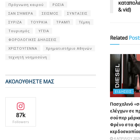
καταπολε
Πρόγνωση καιρού
ΡΩΣΙΑ
& vid)
ΣΑΝ ΣΉΜΕΡΑ
ΣΕΙΣΜΟΣ
ΣΥΝΤΑΞΕΙΣ
ΣΥΡΙΖΑ
ΤΟΥΡΚΙΑ
ΤΡΑΜΠ
Τέμπη
Τουρισμός
ΥΓΕΙΑ
Related
Post
ΦΟΡΟΛΟΓΙΚΕΣ ΔΗΛΩΣΕΙΣ
ΧΡΙΣΤΟΥΓΕΝΝΑ
Χρηματιστήριο Αθηνών
τεχνητή νοημοσύνη
ΑΚΟΛΟΥΘΗΣΤΕ ΜΑΣ
ΕΙΔΉΣΕΙΣ
Πασχαλινό «
ελέγχων σε π
87k
σούπερ μάρκετ
Followers
Φρένο στα φ
κερδοσκοπία
4 ΑΠΡΙΛΊΟΥ 202