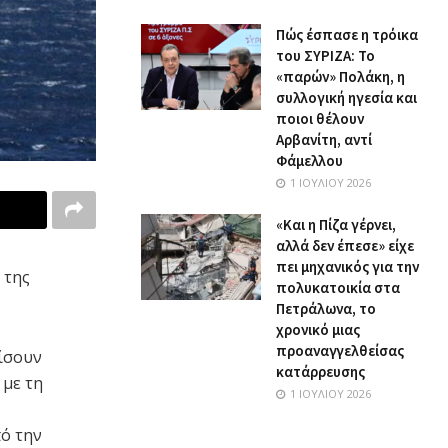
Πώς έσπασε η τρόικα
του ΣΥΡΙΖΑ: Το
«παρών» Πολάκη, η
συλλογική ηγεσία και
ποιοι θέλουν
Αρβανίτη, αντί
Φάμελλου
1 ΙΟΥΛΊΟΥ 2026
«Και η Πίζα γέρνει,
αλλά δεν έπεσε» είχε
πει μηχανικός για την
 της
πολυκατοικία στα
Πετράλωνα, το
χρονικό μιας
προαναγγελθείσας
μίσουν
κατάρρευσης
 με τη
1 ΙΟΥΛΊΟΥ 2026
πό την