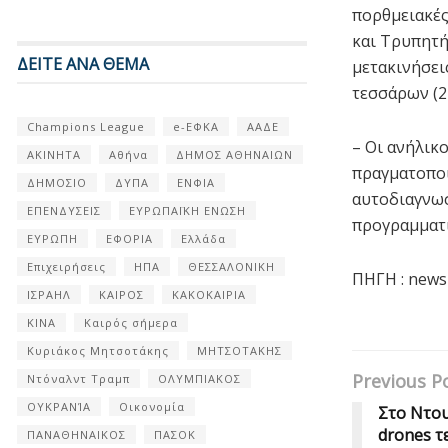
πορθμειακές
και Τρυπητή
ΔΕΙΤΕ ΑΝΑ ΘΕΜΑ
μετακινήσεις
τεσσάρων (2
Champions League
e-ΕΦΚΑ
ΑΑΔΕ
– Οι ανήλικο
ΑΚΙΝΗΤΑ
Αθήνα
ΔΗΜΟΣ ΑΘΗΝΑΙΩΝ
πραγματοποι
ΔΗΜΟΣΙΟ
ΔΥΠΑ
ΕΝΦΙΑ
αυτοδιαγνωστ
ΕΠΕΝΔΥΣΕΙΣ
ΕΥΡΩΠΑΪΚΗ ΕΝΩΣΗ
προγραμματι
ΕΥΡΩΠΗ
ΕΦΟΡΙΑ
Ελλάδα
Επιχειρήσεις
ΗΠΑ
ΘΕΣΣΑΛΟΝΙΚΗ
ΠΗΓΗ : new
ΙΣΡΑΗΛ
ΚΑΙΡΟΣ
ΚΑΚΟΚΑΙΡΙΑ
ΚΙΝΑ
Καιρός σήμερα
Κυριάκος Μητσοτάκης
ΜΗΤΣΟΤΑΚΗΣ
Previous P
Ντόναλντ Τραμπ
ΟΛΥΜΠΙΑΚΟΣ
ΟΥΚΡΑΝΊΑ
Οικονομία
Στο Ντο
drones τ
ΠΑΝΑΘΗΝΑΙΚΟΣ
ΠΑΣΟΚ