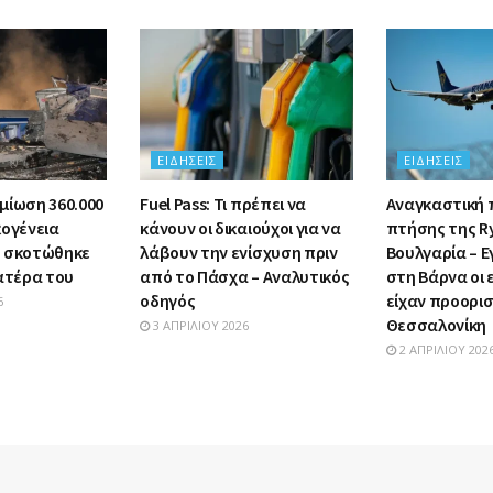
ΕΙΔΉΣΕΙΣ
ΕΙΔΉΣΕΙΣ
μίωση 360.000
Fuel Pass: Τι πρέπει να
Αναγκαστική
κογένεια
κάνουν οι δικαιούχοι για να
πτήσης της R
υ σκοτώθηκε
λάβουν την ενίσχυση πριν
Βουλγαρία – Ε
πατέρα του
από το Πάσχα – Αναλυτικός
στη Βάρνα οι
οδηγός
είχαν προορι
6
Θεσσαλονίκη
3 ΑΠΡΙΛΊΟΥ 2026
2 ΑΠΡΙΛΊΟΥ 202