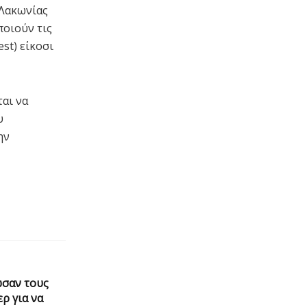
 Λακωνίας
ποιούν τις
st) είκοσι
ται να
υ
ην
ωσαν τους
ρ για να