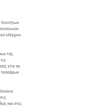
ν Ενοτήτων
ματοποιούν
κού ελέγχου
σων της
τις
t), είτε σε
ι τεσσάρων
αλούκια
στις
θώς και στις