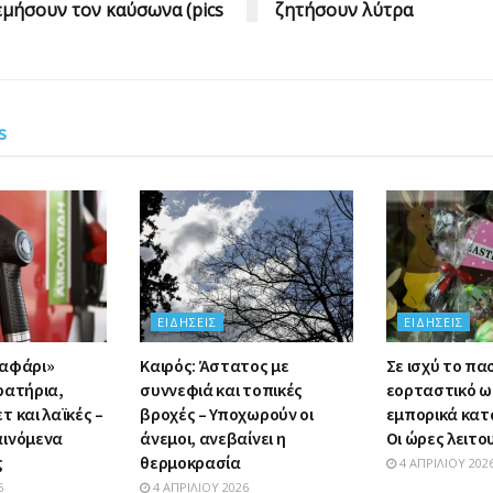
μήσουν τον καύσωνα (pics
ζητήσουν λύτρα
s
ΕΙΔΉΣΕΙΣ
ΕΙΔΉΣΕΙΣ
σαφάρι»
Καιρός: Άστατος με
Σε ισχύ το πα
ρατήρια,
συννεφιά και τοπικές
εορταστικό ω
 και λαϊκές –
βροχές – Υποχωρούν οι
εμπορικά κατ
αινόμενα
άνεμοι, ανεβαίνει η
Οι ώρες λειτο
ς
θερμοκρασία
4 ΑΠΡΙΛΊΟΥ 202
6
4 ΑΠΡΙΛΊΟΥ 2026