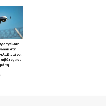
 προσγείωση
yanair στη
γκλωβισμένοι
 επιβάτες που
σμό τη
6