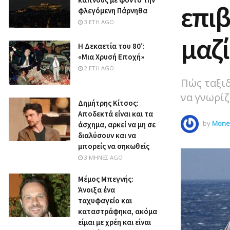
επιβ
φλεγόμενη Πάρνηθα
3 ΈΤΗ AGO
μαζί
Η Δεκαετία του 80′:
«Μια Χρυσή Εποχή»
2 ΈΤΗ AGO
Πώς ταξιδ
να γνωρίζ
Δημήτρης Κίτσος:
Αποδεκτά είναι και τα
by
Money
άσχημα, αρκεί να μη σε
διαλύσουν και να
μπορείς να σηκωθείς
3 ΜΉΝΕΣ AGO
Μέμος Μπεγνής:
Άνοιξα ένα
ταχυφαγείο και
καταστράφηκα, ακόμα
είμαι με χρέη και είναι