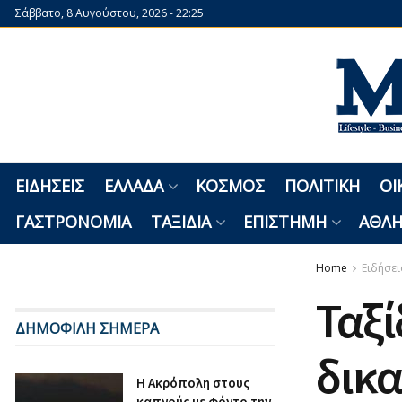
Σάββατο, 8 Αυγούστου, 2026 - 22:25
ΕΙΔΉΣΕΙΣ
ΕΛΛΆΔΑ
ΚΌΣΜΟΣ
ΠΟΛΙΤΙΚΉ
ΟΙ
ΓΑΣΤΡΟΝΟΜΊΑ
ΤΑΞΊΔΙΑ
ΕΠΙΣΤΉΜΗ
ΑΘΛΗ
Home
Ειδήσει
Ταξί
ΔΗΜΟΦΙΛΗ ΣΗΜΕΡΑ
δικα
Η Ακρόπολη στους
καπνούς με φόντο την