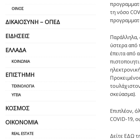
προγραμματι
ΟΊΝΟΣ
τη νόσο COV
προγραμματι
ΔΙΚΑΙΟΣΎΝΗ – ΟΠΕΔ
ΕΙΔΉΣΕΙΣ
Παράλληλα, 
ύστερα από 
ΕΛΛΆΔΑ
έπειτα από 
πιστοποιητι
ΚΟΙΝΩΝΊΑ
ηλεκτρονική
ΕΠΙΣΤΉΜΗ
Προκειμένου
τουλάχιστον
ΤΕΧΝΟΛΟΓΊΑ
σκεύασμα).
ΥΓΕΊΑ
ΚΌΣΜΟΣ
Επιπλέον, όλ
COVID-19, ο
ΟΙΚΟΝΟΜΊΑ
REAL ESTATE
Δείτε ΕΔΩ τ