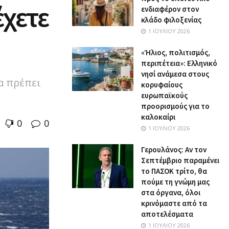
έχετε
ενδιαφέρον στον
κλάδο φιλοξενίας
1 ΙΟΥΛΊΟΥ 2026
«Ήλιος, πολιτισμός,
περιπέτεια»: Ελληνικό
νησί ανάμεσα στους
α πρέπει
κορυφαίους
ευρωπαϊκούς
προορισμούς για το
καλοκαίρι
0
0
1 ΙΟΥΛΊΟΥ 2026
Γερουλάνος: Αν τον
Σεπτέμβριο παραμένει
το ΠΑΣΟΚ τρίτο, θα
πούμε τη γνώμη μας
στα όργανα, όλοι
κρινόμαστε από τα
αποτελέσματα
1 ΙΟΥΛΊΟΥ 2026