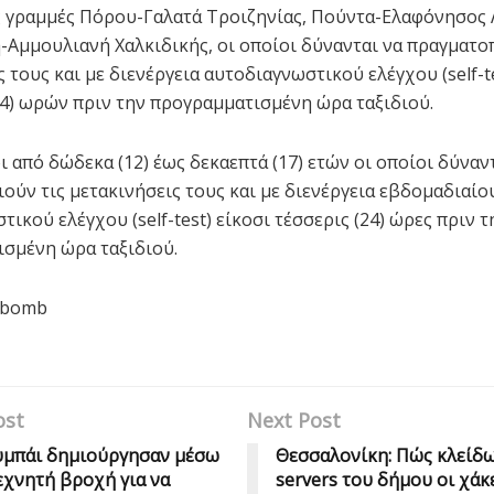
 γραμμές Πόρου-Γαλατά Τροιζηνίας, Πούντα-Ελαφόνησος
-Αμμουλιανή Χαλκιδικής, οι οποίοι δύνανται να πραγματο
 τους και με διενέργεια αυτοδιαγνωστικού ελέγχου (self-te
4) ωρών πριν την προγραμματισμένη ώρα ταξιδιού.
ι από δώδεκα (12) έως δεκαεπτά (17) ετών οι οποίοι δύναν
ούν τις μετακινήσεις τους και με διενέργεια εβδομαδιαίο
ικού ελέγχου (self-test) είκοσι τέσσερις (24) ώρες πριν τ
σμένη ώρα ταξιδιού.
sbomb
ost
Next Post
υμπάι δημιούργησαν μέσω
Θεσσαλονίκη: Πώς κλείδ
εχνητή βροχή για να
servers του δήμου οι χάκε