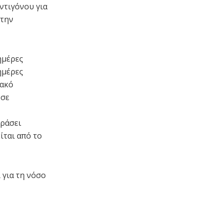
ντιγόνου για
 την
ημέρες
ημέρες
ιακό
 σε
εράσει
ίται από το
 για τη νόσο