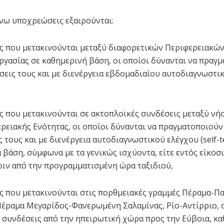
άνω υποχρεώσεις εξαιρούνται:
ες που μετακινούνται μεταξύ διαφορετικών Περιφερειακώ
εργασίας σε καθημερινή βάση, οι οποίοι δύνανται να πραγ
ήσεις τους και με διενέργεια εβδομαδιαίου αυτοδιαγνωστι
ες που μετακινούνται σε ακτοπλοϊκές συνδέσεις μεταξύ νή
ερειακής Ενότητας, οι οποίοι δύνανται να πραγματοποιούν 
 τους και με διενέργεια αυτοδιαγνωστικού ελέγχου (self-tes
 βάση, σύμφωνα με τα γενικώς ισχύοντα, είτε εντός είκοσ
ριν από την προγραμματισμένη ώρα ταξιδιού,
ες που μετακινούνται στις πορθμειακές γραμμές Πέραμα-Π
Πέραμα Μεγαρίδος-Φανερωμένη Σαλαμίνας, Ρίο-Αντίρριο, 
 συνδέσεις από την ηπειρωτική χώρα προς την Εύβοια, κα