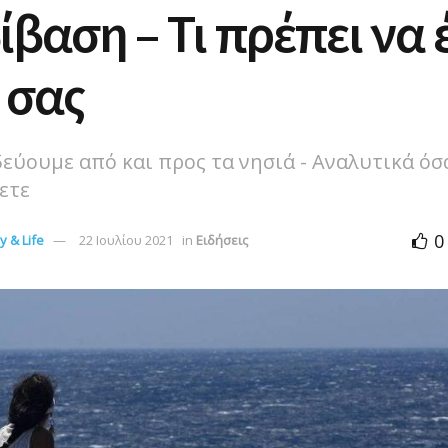
ίβαση – Τι πρέπει να 
 σας
εύουμε από και προς τα νησιά - Αναλυτικά όσ
ετε
0
 & Life
22 Ιουλίου 2021
in
Ειδήσεις