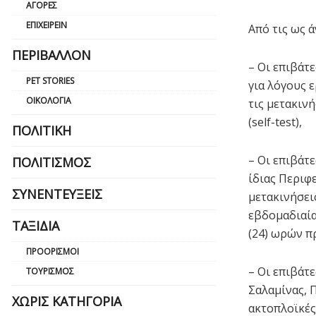
ΑΓΟΡΈΣ
ΕΠΙΧΕΙΡΕΊΝ
Από τις ως 
ΠΕΡΙΒΆΛΛΟΝ
– Οι επιβάτ
PET STORIES
για λόγους 
ΟΙΚΟΛΟΓΊΑ
τις μετακιν
(self-test),
ΠΟΛΙΤΙΚΉ
– Οι επιβάτ
ΠΟΛΙΤΙΣΜΌΣ
ίδιας Περιφ
ΣΥΝΕΝΤΕΎΞΕΙΣ
μετακινήσεις
εβδομαδιαία
ΤΑΞΊΔΙΑ
(24) ωρών π
ΠΡΟΟΡΙΣΜΟΊ
– Οι επιβάτ
ΤΟΥΡΙΣΜΌΣ
Σαλαμίνας, 
ΧΩΡΊΣ ΚΑΤΗΓΟΡΊΑ
ακτοπλοϊκές