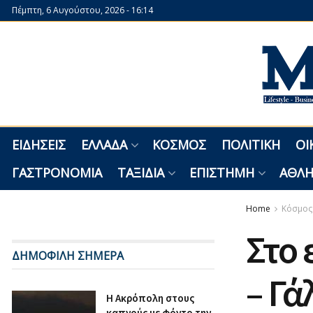
Πέμπτη, 6 Αυγούστου, 2026 - 16:14
ΕΙΔΉΣΕΙΣ
ΕΛΛΆΔΑ
ΚΌΣΜΟΣ
ΠΟΛΙΤΙΚΉ
ΟΙ
ΓΑΣΤΡΟΝΟΜΊΑ
ΤΑΞΊΔΙΑ
ΕΠΙΣΤΉΜΗ
ΑΘΛΗ
Home
Κόσμος
Στο 
ΔΗΜΟΦΙΛΗ ΣΗΜΕΡΑ
– Γά
Η Ακρόπολη στους
καπνούς με φόντο την