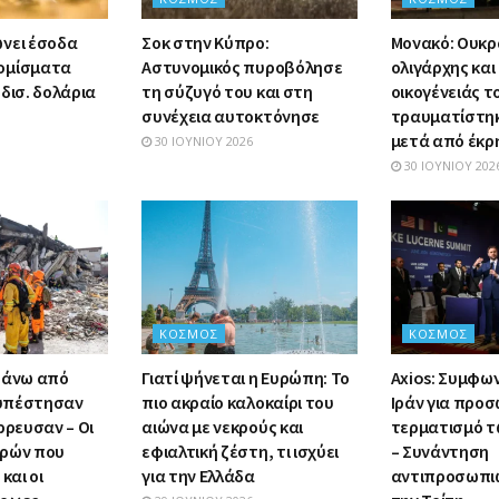
νει έσοδα
Σοκ στην Κύπρο:
Μονακό: Ουκρ
ομίσματα
Αστυνομικός πυροβόλησε
ολιγάρχης και
δισ. δολάρια
τη σύζυγό του και στη
οικογένειάς τ
συνέχεια αυτοκτόνησε
τραυματίστη
μετά από έκρ
30 ΙΟΥΝΊΟΥ 2026
30 ΙΟΥΝΊΟΥ 202
ΚΌΣΜΟΣ
ΚΌΣΜΟΣ
Πάνω από
Γιατί ψήνεται η Ευρώπη: Το
Axios: Συμφων
α υπέστησαν
πιο ακραίο καλοκαίρι του
Ιράν για προσ
ρρευσαν – Οι
αιώνα με νεκρούς και
τερματισμό τ
ωρών που
εφιαλτική ζέστη, τι ισχύει
– Συνάντηση
και οι
για την Ελλάδα
αντιπροσωπι