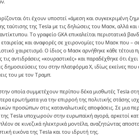
ν.
υρίζονται ότι έχουν υποστεί «άμεση και συγκεκριμένη ζημι
ς ταύτισης της Tesla με τις δηλώσεις του Μασκ, αλλά και 
αντίκτυπου. Το γραφείο GKA επικαλείται περιστατικά βαν
ς εταιρείας και αναφορές σε χειρονομίες του Μασκ που – σ
ιστικό χαιρετισμό. Ο ίδιος ο Μασκ αρνήθηκε κάθε τέτοια 
 τις αντιδράσεις «κουραστικές» και παραδέχθηκε ότι έχει
ες δημοσιεύσεις του στην πλατφόρμα X, ιδίως εκείνες που
εις του με τον Τραμπ.
στην οποία συμμετέχουν περίπου δέκα μισθωτές Tesla στη
ύτερα ερωτήματα για την επιρροή της πολιτικής στάσης ι
ικών προσώπων στις καταναλωτικές αποφάσεις. Σε μια πε
 της Tesla υποχωρούν στην ευρωπαϊκή αγορά, αρκετοί κα
πλέον σε κινεζικά ηλεκτρικά μοντέλα, αναζητώντας αποσ
τική εικόνα της Tesla και του ιδρυτή της.