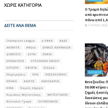
ΧΩΡΊΣ ΚΑΤΗΓΟΡΊΑ
Ο Τραμπ δηλώ
από κρυπτον
πάνω από 1,4 
ΔΕΙΤΕ ΑΝΑ ΘΕΜΑ
1 ΙΟΥΛΊΟΥ 2026
Champions League
e-ΕΦΚΑ
ΑΑΔΕ
ΑΚΙΝΗΤΑ
Αθήνα
ΔΗΜΟΣ ΑΘΗΝΑΙΩΝ
ΔΗΜΟΣΙΟ
ΔΥΠΑ
ΕΝΦΙΑ
ΕΠΕΝΔΥΣΕΙΣ
ΕΥΡΩΠΑΪΚΗ ΕΝΩΣΗ
ΕΥΡΩΠΗ
ΕΦΟΡΙΑ
Ελλάδα
ΚΌΣΜΟΣ
Επιχειρήσεις
ΗΠΑ
ΘΕΣΣΑΛΟΝΙΚΗ
ΙΣΡΑΗΛ
ΚΑΙΡΟΣ
ΚΑΚΟΚΑΙΡΙΑ
Βενεζουέλα: 
58.000 κτίρι
ΚΙΝΑ
Καιρός σήμερα
ζημιές ή κατέ
Κυριάκος Μητσοτάκης
ΜΗΤΣΟΤΑΚΗΣ
διασώσεις μ
Ντόναλντ Τραμπ
ΟΛΥΜΠΙΑΚΟΣ
δίνουν ελπίδα 