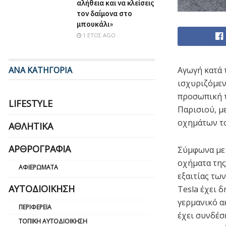
αλήθεια και να κλείσεις
τον δαίμονα στο
μπουκάλι»
1 ΈΤΟΣ AGO
ΑΝΑ ΚΑΤΗΓΟΡΙΑ
Αγωγή κατά 
ισχυριζόμεν
προσωπική τ
LIFESTYLE
Παρισιού, μ
οχημάτων το
ΑΘΛΗΤΙΚΆ
ΑΡΘΡΟΓΡΑΦΊΑ
Σύμφωνα με 
οχήματα της
ΑΦΙΕΡΏΜΑΤΑ
εξαιτίας τω
ΑΥΤΟΔΙΟΊΚΗΣΗ
Tesla έχει 
γερμανικό α
ΠΕΡΙΦΈΡΕΙΑ
έχει συνδέσ
ΤΟΠΙΚΉ ΑΥΤΟΔΙΟΊΚΗΣΗ