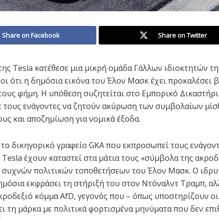
Share on Facebook
Share on Twitter
της Tesla κατέθεσε μια μικρή ομάδα Γάλλων ιδιοκτητών της
οι ότι η δημόσια εικόνα του Έλον Μασκ έχει προκαλέσει 
ους φήμη. Η υπόθεση συζητείται στο Εμπορικό Δικαστήρι
ε τους ενάγοντες να ζητούν ακύρωση των συμβολαίων μί
υς και αποζημίωση για νομικά έξοδα.
το δικηγορικό γραφείο GKA που εκπροσωπεί τους ενάγοντ
 Tesla έχουν καταστεί στα μάτια τους «σύμβολα της ακροδ
ν συχνών πολιτικών τοποθετήσεων του Έλον Μασκ. Ο ιδρυ
δημόσια εκφράσει τη στήριξή του στον Ντόναλντ Τραμπ, αλ
κροδεξιό κόμμα AfD, γεγονός που – όπως υποστηρίζουν οι
ει τη μάρκα με πολιτικά φορτισμένα μηνύματα που δεν επ