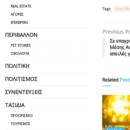
REAL ESTATE
Tags:
‘Ιλον Μ
ΑΓΟΡΈΣ
ΕΠΙΧΕΙΡΕΊΝ
Previous P
ΠΕΡΙΒΆΛΛΟΝ
Σε επαγρ
PET STORIES
Μέσης Αν
απειλές 
ΟΙΚΟΛΟΓΊΑ
ΠΟΛΙΤΙΚΉ
ΠΟΛΙΤΙΣΜΌΣ
Related
Post
ΣΥΝΕΝΤΕΎΞΕΙΣ
ΤΑΞΊΔΙΑ
ΠΡΟΟΡΙΣΜΟΊ
ΤΟΥΡΙΣΜΌΣ
ΚΌΣΜΟΣ