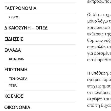
εκπροσωπού
ΓΑΣΤΡΟΝΟΜΊΑ
Οι ίδιοι ισχ
ΟΊΝΟΣ
μόνο λόγω τη
ΔΙΚΑΙΟΣΎΝΗ – ΟΠΕΔ
κοινωνικού 
εκθέσεις τη
ΕΙΔΉΣΕΙΣ
θύμισαν ναζ
αποκαλώντας
ΕΛΛΆΔΑ
για ορισμέν
ΚΟΙΝΩΝΊΑ
αντιπαραθέσ
ΕΠΙΣΤΉΜΗ
Η υπόθεση, 
ΤΕΧΝΟΛΟΓΊΑ
εγείρει ευρ
επιχειρηματ
ΥΓΕΊΑ
οι πωλήσεις
ΚΌΣΜΟΣ
στρέφονται 
από τη διχασ
ΟΙΚΟΝΟΜΊΑ