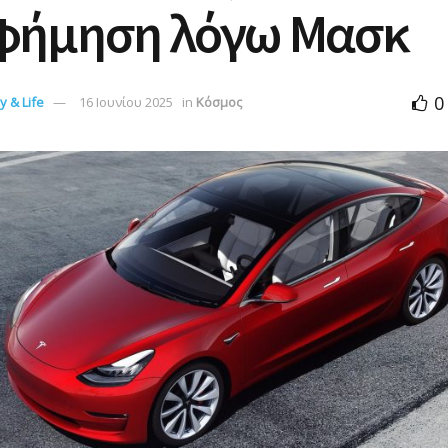
φήμηση λόγω Μασκ
0
 & Life
16 Ιουνίου 2025
in
Κόσμος