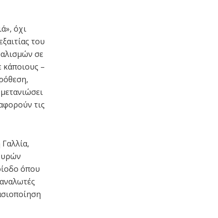
ά», όχι
εξαιτίας του
δαλισμών σε
ε κάποιους –
πρόθεση,
 μετανιώσει
 αφορούν τις
 Γαλλία,
σχυρών
ρίοδο όπου
ταναλωτές
τασιοποίηση