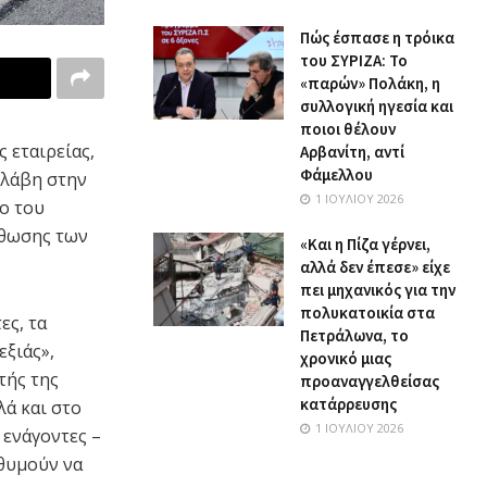
Πώς έσπασε η τρόικα
του ΣΥΡΙΖΑ: Το
«παρών» Πολάκη, η
συλλογική ηγεσία και
ποιοι θέλουν
 εταιρείας,
Αρβανίτη, αντί
Φάμελλου
βλάβη στην
1 ΙΟΥΛΊΟΥ 2026
ο του
σθωσης των
«Και η Πίζα γέρνει,
αλλά δεν έπεσε» είχε
πει μηχανικός για την
πολυκατοικία στα
ες, τα
Πετράλωνα, το
εξιάς»,
χρονικό μιας
τής της
προαναγγελθείσας
κατάρρευσης
λά και στο
1 ΙΟΥΛΊΟΥ 2026
 ενάγοντες –
ιθυμούν να