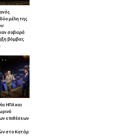
ανός
 δύο μέλη της
ου
καν σοβαρά
ηξη βόμβας
6
ία ΗΠΑ και
ωρινό
ων επιθέσεων
ών στο Κατάρ