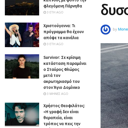
δυσ
φλεγόμενη Πάρνηθα
3 ΈΤΗ AGO
Χριστούγεννα: Τι
by
Money
πρόγραμμα θα έχουν
απόψε τα κανάλια
3 ΈΤΗ AGO
Survivor: Σε κρίσιμη
κατάσταση παραμένει
ο Σταύρος Φλώρος
μετά τον
ακρωτηριασμό του
στον Άγιο Δομίνικο
3 ΜΉΝΕΣ AGO
Χρήστος Θεοφιλάτος:
«Η γραφή δεν είναι
θεραπεία, είναι
τρόπος να πεις την