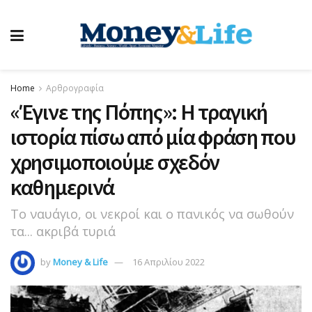
Home
Αρθρογραφία
«Έγινε της Πόπης»: Η τραγική
ιστορία πίσω από μία φράση που
χρησιμοποιούμε σχεδόν
καθημερινά
Το ναυάγιο, οι νεκροί και ο πανικός να σωθούν
τα... ακριβά τυριά
by
Money & Life
16 Απριλίου 2022