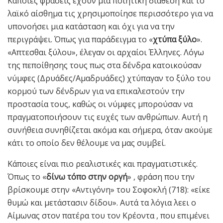
Κάποιες φράσεις έχουν μία ποιητική διάθεση και το
λαϊκό αίσθημα τις χρησιμοποίησε περισσότερο για να
υπονοήσει μια κατάσταση και όχι για να την
περιγράψει. Όπως για παράδειγμα το «
χτύπα ξύλο
».
«Απτεσθαι ξύλου», έλεγαν οι αρχαίοι Έλληνες. Λόγω
της πεποίθησης τους πως στα δένδρα κατοικούσαν
νύμφες (Δρυάδες/Αμαδρυάδες) χτύπαγαν το ξύλο του
κορμού των δένδρων για να επικαλεστούν την
προστασία τους, καθώς οι νύμφες μπορούσαν να
πραγματοποιήσουν τις ευχές των ανθρώπων. Αυτή η
συνήθεια συνηθίζεται ακόμα και σήμερα, όταν ακούμε
κάτι το οποίο δεν θέλουμε να μας συμβεί.
Κάποιες είναι πιο ρεαλιστικές και πραγματιστικές.
Όπως το «
δίνω τόπο στην οργή
» , φράση που την
βρίσκουμε στην «Αντιγόνη» του Σοφοκλή (718): «είκε
θυμώ και μετάστασιν δίδου». Αυτά τα λόγια λεει ο
Αίμωνας στον πατέρα του τον Κρέοντα , που επιμένει