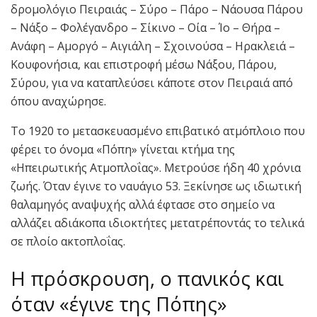
δρομολόγιο Πειραιάς – Σύρο – Πάρο – Νάουσα Πάρου
– Νάξο – Φολέγανδρο – Σίκινο – Οία – Ίο – Θήρα –
Ανάφη – Αμοργό – Αιγιάλη – Σχοινούσα – Ηρακλειά –
Κουφονήσια, και επιστροφή μέσω Νάξου, Πάρου,
Σύρου, για να καταπλεύσει κάποτε στον Πειραιά από
όπου αναχώρησε.
Το 1920 το μετασκευασμένο επιβατικό ατμόπλοιο που
φέρει το όνομα «Πόπη» γίνεται κτήμα της
«Ηπειρωτικής Ατμοπλοΐας». Μετρούσε ήδη 40 χρόνια
ζωής. Όταν έγινε το ναυάγιο 53. Ξεκίνησε ως ιδιωτική
θαλαμηγός αναψυχής αλλά έφτασε στο σημείο να
αλλάζει αδιάκοπα ιδιοκτήτες μετατρέποντάς το τελικά
σε πλοίο ακτοπλοΐας.
Η πρόσκρουση, ο πανικός και
όταν «έγινε της Πόπης»