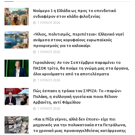
Nούμερο 1 η Ελλάδα ως προς το επενδυτικό
ενδιαφέρον στον κλάδο φιλοξενίας
1 ΙΟΥΛΊΟΥ 2026
«Ήλιος, πολιτισμός, περιπέτεια»: Ελληνικό νησί
ανάμεσα στους κορυφαίους ευρωπαϊκούς
προορισμούς για το καλοκαίρι
1 ΙΟΥΛΊΟΥ 2026
Γερουλάνος: Αν τον Σεπτέμβριο παραμένει το
ΠΑΣΟΚ τρίτο, θα πούμε τη γνώμη μας στα όργανα,
όλοι κρινόμαστε από τα αποτελέσματα
1 ΙΟΥΛΊΟΥ 2026
Πώς έσπασε η τρόικα του ΣΥΡΙΖΑ: Το «παρών»
Πολάκη, η συλλογική ηγεσία και ποιοι θέλουν
Αρβανίτη, αντί Φάμελλου
1 ΙΟΥΛΊΟΥ 2026
«Και η Πίζα γέρνει, αλλά δεν έπεσε» είχε πει
μηχανικός για την πολυκατοικία στα Πετράλωνα,
το χρονικό μιας προαναγγελθείσας κατάρρευσης