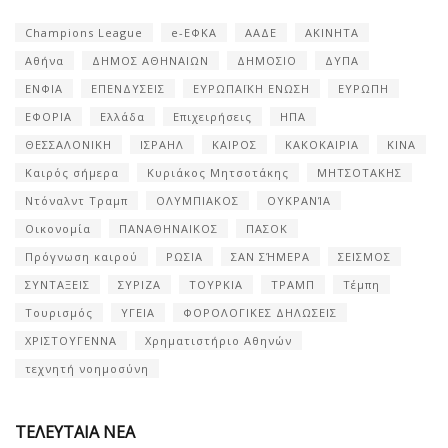
Champions League
e-ΕΦΚΑ
ΑΑΔΕ
ΑΚΙΝΗΤΑ
Αθήνα
ΔΗΜΟΣ ΑΘΗΝΑΙΩΝ
ΔΗΜΟΣΙΟ
ΔΥΠΑ
ΕΝΦΙΑ
ΕΠΕΝΔΥΣΕΙΣ
ΕΥΡΩΠΑΪΚΗ ΕΝΩΣΗ
ΕΥΡΩΠΗ
ΕΦΟΡΙΑ
Ελλάδα
Επιχειρήσεις
ΗΠΑ
ΘΕΣΣΑΛΟΝΙΚΗ
ΙΣΡΑΗΛ
ΚΑΙΡΟΣ
ΚΑΚΟΚΑΙΡΙΑ
ΚΙΝΑ
Καιρός σήμερα
Κυριάκος Μητσοτάκης
ΜΗΤΣΟΤΑΚΗΣ
Ντόναλντ Τραμπ
ΟΛΥΜΠΙΑΚΟΣ
ΟΥΚΡΑΝΊΑ
Οικονομία
ΠΑΝΑΘΗΝΑΙΚΟΣ
ΠΑΣΟΚ
Πρόγνωση καιρού
ΡΩΣΙΑ
ΣΑΝ ΣΉΜΕΡΑ
ΣΕΙΣΜΟΣ
ΣΥΝΤΑΞΕΙΣ
ΣΥΡΙΖΑ
ΤΟΥΡΚΙΑ
ΤΡΑΜΠ
Τέμπη
Τουρισμός
ΥΓΕΙΑ
ΦΟΡΟΛΟΓΙΚΕΣ ΔΗΛΩΣΕΙΣ
ΧΡΙΣΤΟΥΓΕΝΝΑ
Χρηματιστήριο Αθηνών
τεχνητή νοημοσύνη
ΤΕΛΕΥΤΑΙΑ ΝΕΑ