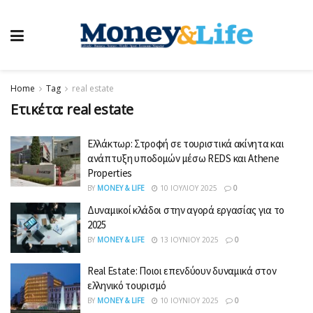
Home
Tag
real estate
Ετικέτα:
real estate
Ελλάκτωρ: Στροφή σε τουριστικά ακίνητα και
ανάπτυξη υποδομών μέσω REDS και Athene
Properties
BY
MONEY & LIFE
10 ΙΟΥΛΊΟΥ 2025
0
Δυναμικοί κλάδοι στην αγορά εργασίας για το
2025
BY
MONEY & LIFE
13 ΙΟΥΝΊΟΥ 2025
0
Real Estate: Ποιοι επενδύουν δυναμικά στον
ελληνικό τουρισμό
BY
MONEY & LIFE
10 ΙΟΥΝΊΟΥ 2025
0