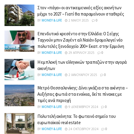
Στον «πάγο» οι αντικειμενικές αξίες ακινήτων
μέχρι το 2027 – Γιατί θα παραμείνουν σταθερές
BY
MONEY & LIFE
2 ΜΑΪ́ΟΥ 2025
0
Επενδυτικό κρεσέντο στην Ελλάδα: Ο Σεΐχης
Ταχνούν μπιν Ζαγέντ αλ Ναϊάν δρομολογεί νέο
πολυτελές ξενοδοχείο 200+ Εκατ. στην Ερμιόνη
BY
MONEY & LIFE
29 ΑΠΡΙΛΊΟΥ 2025
0
Η εμπλοκή των ελληνικών τραπεζών στην αγορά
ακινήτων
BY
MONEY & LIFE
2 ΙΑΝΟΥΑΡΊΟΥ 2025
0
Μετρό Θεσσαλονίκης: Δίνει γκάζια στα ακίνητα –
Αυξήσεις φωτιά στα ενοίκια, δείτε πίνακες με
τιμές ανά περιοχή
BY
MONEY & LIFE
9 ΔΕΚΕΜΒΡΊΟΥ 2024
0
Πολυτελή ακίνητα: Το φωτεινό σημείο του
ευρωπαϊκού real estate
BY
MONEY & LIFE
24 ΟΚΤΩΒΡΊΟΥ 2024
0