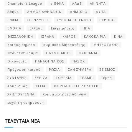
Champions League
e-ΕΦΚΑ
ΑΑΔΕ
ΑΚΙΝΗΤΑ
Αθήνα
ΔΗΜΟΣ ΑΘΗΝΑΙΩΝ
ΔΗΜΟΣΙΟ
ΔΥΠΑ
ΕΝΦΙΑ
ΕΠΕΝΔΥΣΕΙΣ
ΕΥΡΩΠΑΪΚΗ ΕΝΩΣΗ
ΕΥΡΩΠΗ
ΕΦΟΡΙΑ
Ελλάδα
Επιχειρήσεις
ΗΠΑ
ΘΕΣΣΑΛΟΝΙΚΗ
ΙΣΡΑΗΛ
ΚΑΙΡΟΣ
ΚΑΚΟΚΑΙΡΙΑ
ΚΙΝΑ
Καιρός σήμερα
Κυριάκος Μητσοτάκης
ΜΗΤΣΟΤΑΚΗΣ
Ντόναλντ Τραμπ
ΟΛΥΜΠΙΑΚΟΣ
ΟΥΚΡΑΝΊΑ
Οικονομία
ΠΑΝΑΘΗΝΑΙΚΟΣ
ΠΑΣΟΚ
Πρόγνωση καιρού
ΡΩΣΙΑ
ΣΑΝ ΣΉΜΕΡΑ
ΣΕΙΣΜΟΣ
ΣΥΝΤΑΞΕΙΣ
ΣΥΡΙΖΑ
ΤΟΥΡΚΙΑ
ΤΡΑΜΠ
Τέμπη
Τουρισμός
ΥΓΕΙΑ
ΦΟΡΟΛΟΓΙΚΕΣ ΔΗΛΩΣΕΙΣ
ΧΡΙΣΤΟΥΓΕΝΝΑ
Χρηματιστήριο Αθηνών
τεχνητή νοημοσύνη
ΤΕΛΕΥΤΑΙΑ ΝΕΑ