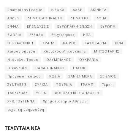
Champions League
e-ΕΦΚΑ
ΑΑΔΕ
ΑΚΙΝΗΤΑ
Αθήνα
ΔΗΜΟΣ ΑΘΗΝΑΙΩΝ
ΔΗΜΟΣΙΟ
ΔΥΠΑ
ΕΝΦΙΑ
ΕΠΕΝΔΥΣΕΙΣ
ΕΥΡΩΠΑΪΚΗ ΕΝΩΣΗ
ΕΥΡΩΠΗ
ΕΦΟΡΙΑ
Ελλάδα
Επιχειρήσεις
ΗΠΑ
ΘΕΣΣΑΛΟΝΙΚΗ
ΙΣΡΑΗΛ
ΚΑΙΡΟΣ
ΚΑΚΟΚΑΙΡΙΑ
ΚΙΝΑ
Καιρός σήμερα
Κυριάκος Μητσοτάκης
ΜΗΤΣΟΤΑΚΗΣ
Ντόναλντ Τραμπ
ΟΛΥΜΠΙΑΚΟΣ
ΟΥΚΡΑΝΊΑ
Οικονομία
ΠΑΝΑΘΗΝΑΙΚΟΣ
ΠΑΣΟΚ
Πρόγνωση καιρού
ΡΩΣΙΑ
ΣΑΝ ΣΉΜΕΡΑ
ΣΕΙΣΜΟΣ
ΣΥΝΤΑΞΕΙΣ
ΣΥΡΙΖΑ
ΤΟΥΡΚΙΑ
ΤΡΑΜΠ
Τέμπη
Τουρισμός
ΥΓΕΙΑ
ΦΟΡΟΛΟΓΙΚΕΣ ΔΗΛΩΣΕΙΣ
ΧΡΙΣΤΟΥΓΕΝΝΑ
Χρηματιστήριο Αθηνών
τεχνητή νοημοσύνη
ΤΕΛΕΥΤΑΙΑ ΝΕΑ