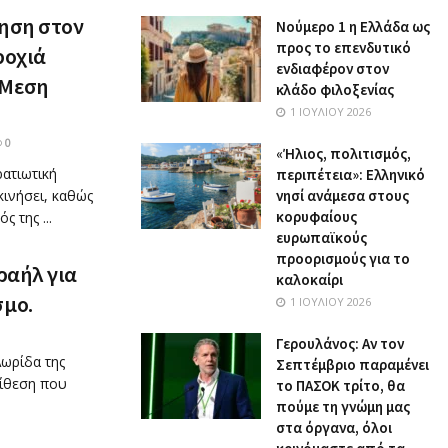
ρηση στον
Nούμερο 1 η Ελλάδα ως
προς το επενδυτικό
ροχιά
ενδιαφέρον στον
 Μεση
κλάδο φιλοξενίας
1 ΙΟΥΛΊΟΥ 2026
0
«Ήλιος, πολιτισμός,
ατιωτική
περιπέτεια»: Ελληνικό
κινήσει, καθώς
νησί ανάμεσα στους
κορυφαίους
ς της ...
ευρωπαϊκούς
προορισμούς για το
ραήλ για
καλοκαίρι
σμο.
1 ΙΟΥΛΊΟΥ 2026
Γερουλάνος: Αν τον
Λωρίδα της
Σεπτέμβριο παραμένει
πίθεση που
το ΠΑΣΟΚ τρίτο, θα
πούμε τη γνώμη μας
στα όργανα, όλοι