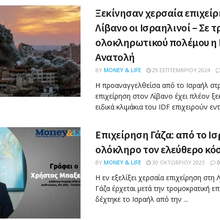
Ξεκίνησαν χερσαία επιχεί
Λίβανο οι Ισραηλινοί – Σε τ
ολοκληρωτικού πολέμου η
Ανατολή
BY
MONEY & LIFE
29 ΣΕΠΤΕΜΒΡΊΟΥ 2024
Η προαναγγελθείσα από το Ισραήλ στρ
επιχείρηση στον Λίβανο έχει πλέον ξε
ειδικά κλιμάκια του IDF επιχειρούν εντό
Επιχείρηση Γάζα: από το Ισ
ολόκληρο τον ελεύθερο κό
BY
MONEY & LIFE
30 ΟΚΤΩΒΡΊΟΥ 2023
0
Η εν εξελίξει χερσαία επιχείρηση στη 
Γάζα έρχεται μετά την τρομοκρατική ε
δέχτηκε το Ισραήλ από την ...