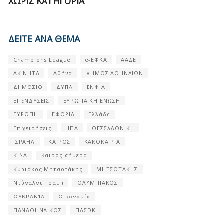
ΧΩΡΊΣ ΚΑΤΗΓΟΡΊΑ
ΔΕΙΤΕ ΑΝΑ ΘΕΜΑ
Champions League
e-ΕΦΚΑ
ΑΑΔΕ
ΑΚΙΝΗΤΑ
Αθήνα
ΔΗΜΟΣ ΑΘΗΝΑΙΩΝ
ΔΗΜΟΣΙΟ
ΔΥΠΑ
ΕΝΦΙΑ
ΕΠΕΝΔΥΣΕΙΣ
ΕΥΡΩΠΑΪΚΗ ΕΝΩΣΗ
ΕΥΡΩΠΗ
ΕΦΟΡΙΑ
Ελλάδα
Επιχειρήσεις
ΗΠΑ
ΘΕΣΣΑΛΟΝΙΚΗ
ΙΣΡΑΗΛ
ΚΑΙΡΟΣ
ΚΑΚΟΚΑΙΡΙΑ
ΚΙΝΑ
Καιρός σήμερα
Κυριάκος Μητσοτάκης
ΜΗΤΣΟΤΑΚΗΣ
Ντόναλντ Τραμπ
ΟΛΥΜΠΙΑΚΟΣ
ΟΥΚΡΑΝΊΑ
Οικονομία
ΠΑΝΑΘΗΝΑΙΚΟΣ
ΠΑΣΟΚ