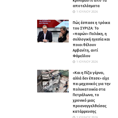
κρινόμαστε από τα
αποτελέσματα
1 ΙΟΥΛΊΟΥ 2026
Πώς έσπασε η τρόικα
του ΣΥΡΙΖΑ: Το
«παρών» Πολάκη, η
συλλογική ηγεσία και
ποιοι θέλουν
Αρβανίτη, αντί
Φάμελλου
1 ΙΟΥΛΊΟΥ 2026
«Και η Πίζα γέρνει,
αλλά δεν έπεσε» είχε
πει μηχανικός για την
πολυκατοικία στα
Πετράλωνα, το
χρονικό μιας
προαναγγελθείσας
κατάρρευσης
1 ΙΟΥΛΊΟΥ 2026