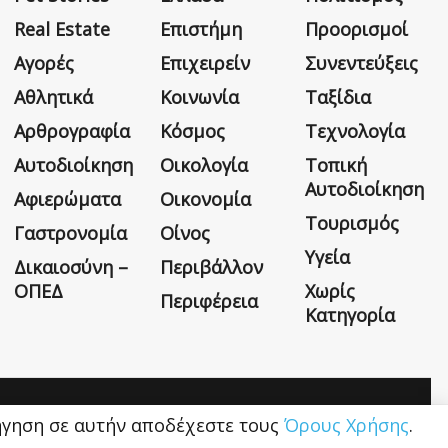
Real Estate
Επιστήμη
Προορισμοί
Αγορές
Επιχειρείν
Συνεντεύξεις
Αθλητικά
Κοινωνία
Ταξίδια
Αρθρογραφία
Κόσμος
Τεχνολογία
Αυτοδιοίκηση
Οικολογία
Τοπική
Αυτοδιοίκηση
Αφιερώματα
Οικονομία
Τουρισμός
Γαστρονομία
Οίνος
Υγεία
Δικαιοσύνη –
Περιβάλλον
ΟΠΕΔ
Χωρίς
Περιφέρεια
Κατηγορία
Η εταιρεία
Όροι Χρήσης
Επικοινωνία
ιήγηση σε αυτήν αποδέχεστε τους
Όρους Χρήσης
.