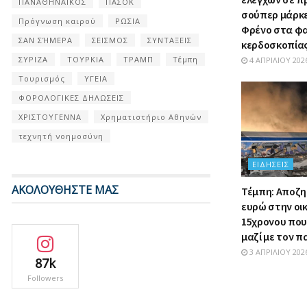
ΠΑΝΑΘΗΝΑΙΚΟΣ
ΠΑΣΟΚ
σούπερ μάρκετ
Πρόγνωση καιρού
ΡΩΣΙΑ
Φρένο στα φ
ΣΑΝ ΣΉΜΕΡΑ
ΣΕΙΣΜΟΣ
ΣΥΝΤΑΞΕΙΣ
κερδοσκοπία
ΣΥΡΙΖΑ
ΤΟΥΡΚΙΑ
ΤΡΑΜΠ
Τέμπη
4 ΑΠΡΙΛΊΟΥ 202
Τουρισμός
ΥΓΕΙΑ
ΦΟΡΟΛΟΓΙΚΕΣ ΔΗΛΩΣΕΙΣ
ΧΡΙΣΤΟΥΓΕΝΝΑ
Χρηματιστήριο Αθηνών
τεχνητή νοημοσύνη
ΕΙΔΉΣΕΙΣ
ΑΚΟΛΟΥΘΗΣΤΕ ΜΑΣ
Τέμπη: Αποζη
ευρώ στην οι
15χρονου πο
μαζί με τον 
3 ΑΠΡΙΛΊΟΥ 202
87k
Followers