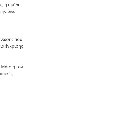
ς, η ομάδα
 μηνών».
 Ενωσης που
ία έγκρισης
 Μάιο ή τον
παϊκές