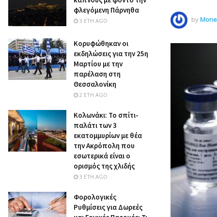
φλεγόμενη Πάρνηθα
by
Money
3 ΈΤΗ AGO
Κορυφώθηκαν οι
εκδηλώσεις για την 25η
Μαρτίου με την
παρέλαση στη
Θεσσαλονίκη
2 ΈΤΗ AGO
Κολωνάκι: Το σπίτι-
παλάτι των 3
εκατομμυρίων με θέα
την Ακρόπολη που
εσωτερικά είναι ο
ορισμός της χλιδής
3 ΈΤΗ AGO
Φορολογικές
Ρυθμίσεις για Δωρεές