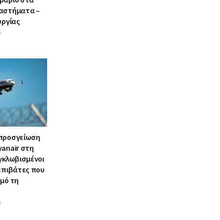
αστήματα –
υργίας
6
 προσγείωση
yanair στη
γκλωβισμένοι
 επιβάτες που
σμό τη
6