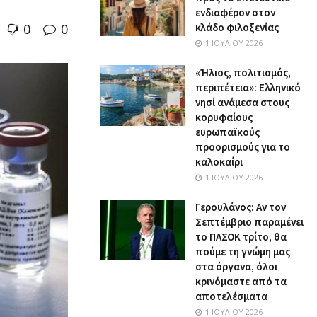
ενδιαφέρον στον
0
0
κλάδο φιλοξενίας
1 ΙΟΥΛΊΟΥ 2026
«Ήλιος, πολιτισμός,
περιπέτεια»: Ελληνικό
νησί ανάμεσα στους
κορυφαίους
ευρωπαϊκούς
προορισμούς για το
καλοκαίρι
1 ΙΟΥΛΊΟΥ 2026
Γερουλάνος: Αν τον
Σεπτέμβριο παραμένει
το ΠΑΣΟΚ τρίτο, θα
πούμε τη γνώμη μας
στα όργανα, όλοι
κρινόμαστε από τα
αποτελέσματα
1 ΙΟΥΛΊΟΥ 2026