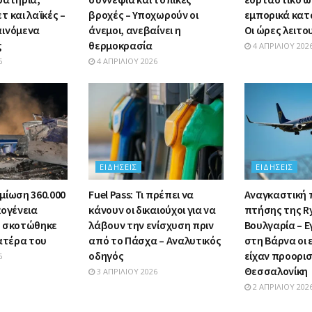
 και λαϊκές –
βροχές – Υποχωρούν οι
εμπορικά κατ
αινόμενα
άνεμοι, ανεβαίνει η
Οι ώρες λειτο
ς
θερμοκρασία
4 ΑΠΡΙΛΊΟΥ 202
6
4 ΑΠΡΙΛΊΟΥ 2026
ΕΙΔΉΣΕΙΣ
ΕΙΔΉΣΕΙΣ
μίωση 360.000
Fuel Pass: Τι πρέπει να
Αναγκαστική
κογένεια
κάνουν οι δικαιούχοι για να
πτήσης της R
υ σκοτώθηκε
λάβουν την ενίσχυση πριν
Βουλγαρία – Ε
πατέρα του
από το Πάσχα – Αναλυτικός
στη Βάρνα οι
οδηγός
είχαν προορι
6
Θεσσαλονίκη
3 ΑΠΡΙΛΊΟΥ 2026
2 ΑΠΡΙΛΊΟΥ 202