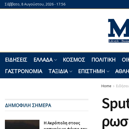
Σάββατο, 8 Αυγούστου, 2026 - 17:56
ΕΙΔΉΣΕΙΣ
ΕΛΛΆΔΑ
ΚΌΣΜΟΣ
ΠΟΛΙΤΙΚΉ
ΟΙ
ΓΑΣΤΡΟΝΟΜΊΑ
ΤΑΞΊΔΙΑ
ΕΠΙΣΤΉΜΗ
ΑΘΛΗ
Home
Ειδήσει
Sput
ΔΗΜΟΦΙΛΗ ΣΗΜΕΡΑ
ρωσ
Η Ακρόπολη στους
καπνούς με φόντο την