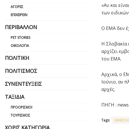
«Αν και είν
ΑΓΟΡΈΣ
των ειδικών
ΕΠΙΧΕΙΡΕΊΝ
ΠΕΡΙΒΆΛΛΟΝ
Ο EMA δεν έ
PET STORIES
Η Σλοβακία 
ΟΙΚΟΛΟΓΊΑ
αρχίζει εμβ
ΠΟΛΙΤΙΚΉ
του EMA.
ΠΟΛΙΤΙΣΜΌΣ
Αρχικά, ο E
Ιούνιο, αν 
ΣΥΝΕΝΤΕΎΞΕΙΣ
αρχές.
ΤΑΞΊΔΙΑ
ΠΗΓΗ : news
ΠΡΟΟΡΙΣΜΟΊ
ΤΟΥΡΙΣΜΌΣ
Tags:
ΕΜΒΟΛ
ΧΩΡΊΣ ΚΑΤΗΓΟΡΊΑ