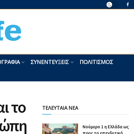
ΓΡΑΦΊΑ
ΣΥΝΕΝΤΕΎΞΕΙΣ
ΠΟΛΙΤΙΣΜΌΣ
αι το
ΤΕΛΕΥΤΑΙΑ ΝΕΑ
ρώπη
Nούμερο 1 η Ελλάδα ως
προς το επενδυτικό