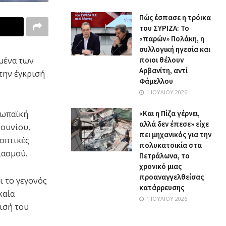
Πώς έσπασε η τρόικα
του ΣΥΡΙΖΑ: Το
«παρών» Πολάκη, η
συλλογική ηγεσία και
ποιοι θέλουν
μένα των
Αρβανίτη, αντί
την έγκρισή
Φάμελλου
1 ΙΟΥΛΊΟΥ 2026
«Και η Πίζα γέρνει,
ρωπαϊκή
αλλά δεν έπεσε» είχε
Ιουνίου,
πει μηχανικός για την
οπτικές
πολυκατοικία στα
ιασμού.
Πετράλωνα, το
χρονικό μιας
προαναγγελθείσας
ι το γεγονός
κατάρρευσης
καία
1 ΙΟΥΛΊΟΥ 2026
ισή του