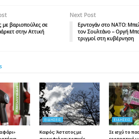
ost
Next Post
ς με βαριοπούλες σε
Ερντογάν στο ΝΑΤΟ: Μπελ
άρκετ στην Αττική
τον Σουλτάνο – Οργή Μπα
τριγμοί στη κυβέρνηση
s
ΕΙΔΉΣΕΙΣ
ΕΙΔΉΣΕΙΣ
σαφάρι»
Καιρός: Άστατος με
Σε ισχύ το πα
ρατήρια,
συννεφιά και τοπικές
εορταστικό ω