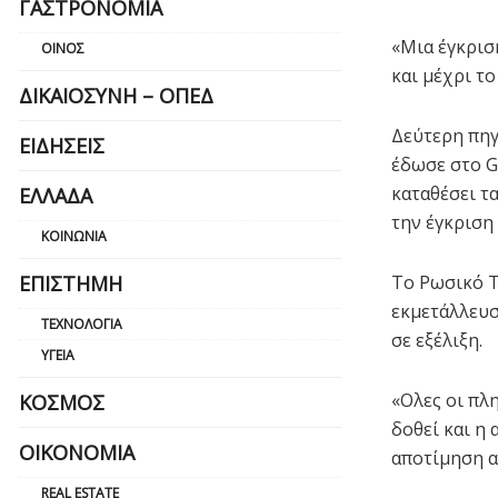
ΓΑΣΤΡΟΝΟΜΊΑ
«Μια έγκρισ
ΟΊΝΟΣ
και μέχρι τ
ΔΙΚΑΙΟΣΎΝΗ – ΟΠΕΔ
Δεύτερη πηγ
ΕΙΔΉΣΕΙΣ
έδωσε στο G
καταθέσει τ
ΕΛΛΆΔΑ
την έγκριση
ΚΟΙΝΩΝΊΑ
ΕΠΙΣΤΉΜΗ
Το Ρωσικό Τ
εκμετάλλευσ
ΤΕΧΝΟΛΟΓΊΑ
σε εξέλιξη.
ΥΓΕΊΑ
«Ολες οι πλ
ΚΌΣΜΟΣ
δοθεί και η 
ΟΙΚΟΝΟΜΊΑ
αποτίμηση α
REAL ESTATE