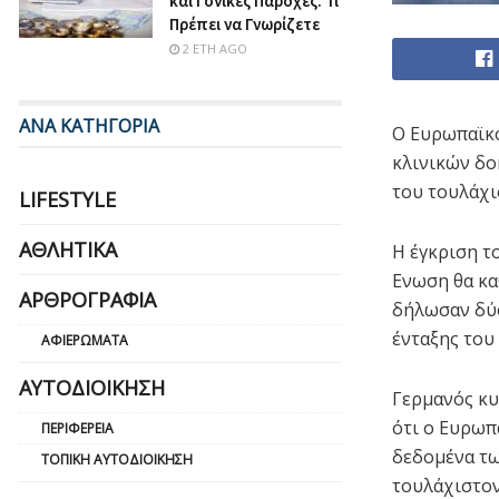
και Γονικές Παροχές: Τι
Πρέπει να Γνωρίζετε
2 ΈΤΗ AGO
ΑΝΑ ΚΑΤΗΓΟΡΙΑ
Ο Ευρωπαϊκό
κλινικών δο
του τουλάχι
LIFESTYLE
ΑΘΛΗΤΙΚΆ
Η έγκριση τ
Ενωση θα κα
ΑΡΘΡΟΓΡΑΦΊΑ
δήλωσαν δύο
ένταξης του
ΑΦΙΕΡΏΜΑΤΑ
ΑΥΤΟΔΙΟΊΚΗΣΗ
Γερμανός κυ
ότι ο Ευρωπ
ΠΕΡΙΦΈΡΕΙΑ
δεδομένα τω
ΤΟΠΙΚΉ ΑΥΤΟΔΙΟΊΚΗΣΗ
τουλάχιστον