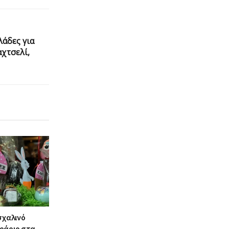
άδες για
χτσελί,
σχαλινό
ράριο στα