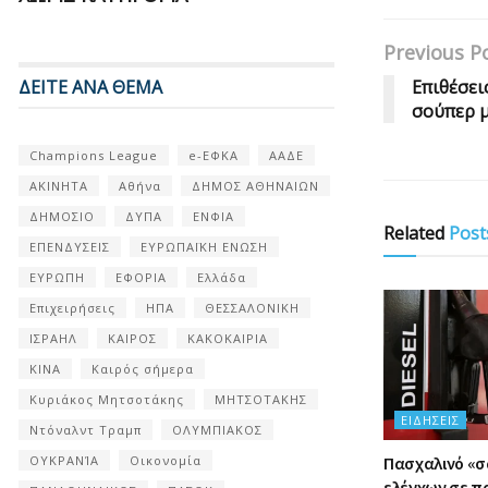
Previous P
ΔΕΙΤΕ ΑΝΑ ΘΕΜΑ
Επιθέσει
σούπερ μ
Champions League
e-ΕΦΚΑ
ΑΑΔΕ
ΑΚΙΝΗΤΑ
Αθήνα
ΔΗΜΟΣ ΑΘΗΝΑΙΩΝ
ΔΗΜΟΣΙΟ
ΔΥΠΑ
ΕΝΦΙΑ
Related
Post
ΕΠΕΝΔΥΣΕΙΣ
ΕΥΡΩΠΑΪΚΗ ΕΝΩΣΗ
ΕΥΡΩΠΗ
ΕΦΟΡΙΑ
Ελλάδα
Επιχειρήσεις
ΗΠΑ
ΘΕΣΣΑΛΟΝΙΚΗ
ΙΣΡΑΗΛ
ΚΑΙΡΟΣ
ΚΑΚΟΚΑΙΡΙΑ
ΚΙΝΑ
Καιρός σήμερα
Κυριάκος Μητσοτάκης
ΜΗΤΣΟΤΑΚΗΣ
ΕΙΔΉΣΕΙΣ
Ντόναλντ Τραμπ
ΟΛΥΜΠΙΑΚΟΣ
ΟΥΚΡΑΝΊΑ
Οικονομία
Πασχαλινό «
ελέγχων σε π