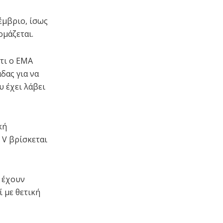
έμβριο, ίσως
ομάζεται.
ότι ο EMA
δας για να
 έχει λάβει
κή
 V βρίσκεται
V έχουν
ί με θετική