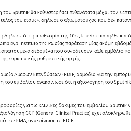
η του Sputnik θα καθυστερήσει πιθανότατα μέχρι τον Σεπτ
ο τέλος του έτους», δήλωσε ο αξιωματούχος που δεν κατον
ή δήλωσε ότι η προθεσμία της 10ης Ιουνίου παρήλθε και 
amaleya Institute της Ρωσίας παράταση μίας ακόμη εβδομά
α απαιτούμενα δεδομένα που συνοδεύουν κάθε εμβόλιο που
 της ευρωπαϊκής ρυθμιστικής αρχής.
αμείο Αμεσων Επενδύσεων (RDIF) αρμόδιο για την εμπορι
η του εμβολίου ανακοίνωσε ότι η αξιολόγηση του Sputnik
ηροφορίες για τις κλινικές δοκιμές του εμβολίου Sputnik 
αξιολόγηση GCP (General Clinical Practice) έχει ολοκληρωθε
πό τον EMA, ανακοίνωσε το RDIF.