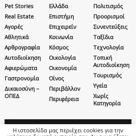
Pet Stories
Ελλάδα
Πολιτισμός
Real Estate
Επιστήμη
Προορισμοί
Αγορές
Επιχειρείν
Συνεντεύξεις
Αθλητικά
Κοινωνία
Ταξίδια
Αρθρογραφία
Κόσμος
Τεχνολογία
Αυτοδιοίκηση
Οικολογία
Τοπική
Αυτοδιοίκηση
Αφιερώματα
Οικονομία
Τουρισμός
Γαστρονομία
Οίνος
Υγεία
Δικαιοσύνη –
Περιβάλλον
ΟΠΕΔ
Χωρίς
Περιφέρεια
Κατηγορία
Η ιστοσελίδα μας περιέχει cookies για την
Η εταιρεία
Όροι Χρήσης
Επικοινωνία