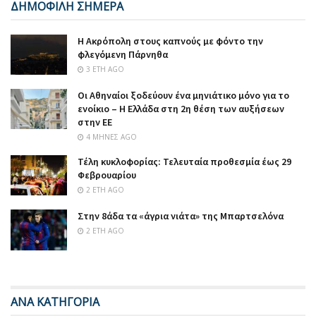
ΔΗΜΟΦΙΛΗ ΣΗΜΕΡΑ
Η Ακρόπολη στους καπνούς με φόντο την
φλεγόμενη Πάρνηθα
3 ΈΤΗ AGO
Οι Αθηναίοι ξοδεύουν ένα μηνιάτικο μόνο για το
ενοίκιο – Η Ελλάδα στη 2η θέση των αυξήσεων
στην ΕΕ
4 ΜΉΝΕΣ AGO
Τέλη κυκλοφορίας: Τελευταία προθεσμία έως 29
Φεβρουαρίου
2 ΈΤΗ AGO
Στην 8άδα τα «άγρια νιάτα» της Μπαρτσελόνα
2 ΈΤΗ AGO
ΑΝΑ ΚΑΤΗΓΟΡΙΑ