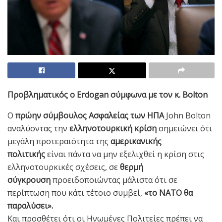
Προβληματικός ο Erdogan σύμφωνα με τον κ. Bolton
O
πρώην σύμβουλος Ασφαλείας των ΗΠΑ
John Bolton
αναλύoντας την
ελληνοτουρκική κρίση
σημειώνει ότι
μεγάλη προτεραιότητα της
αμερικανικής
πολιτικής
είναι πάντα να μην εξελιχθεί η κρίση στις
ελληνοτουρκικές σχέσεις, σε
θερμή
σύγκρουση
προειδοποιώντας μάλιστα ότι σε
περίπτωση που κάτι τέτοιο συμβεί,
«το ΝΑΤΟ θα
παραλύσει».
Και προσθέτει ότι οι Ηνωμένες Πολιτείες πρέπει να