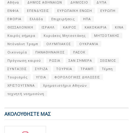
Αθήνα
ΔΗΜΟΣ ΑΘΗΝΑΙΩΝ
ΔΗΜΟΣΙΟ
ΔΥΠΑ
ΕΝΦΙΑ
ΕΠΕΝΔΥΣΕΙΣ
ΕΥΡΩΠΑΪΚΗ ΕΝΩΣΗ
ΕΥΡΩΠΗ
ΕΦΟΡΙΑ
Ελλάδα
Επιχειρήσεις
ΗΠΑ
ΘΕΣΣΑΛΟΝΙΚΗ
ΙΣΡΑΗΛ
ΚΑΙΡΟΣ
ΚΑΚΟΚΑΙΡΙΑ
ΚΙΝΑ
Καιρός σήμερα
Κυριάκος Μητσοτάκης
ΜΗΤΣΟΤΑΚΗΣ
Ντόναλντ Τραμπ
ΟΛΥΜΠΙΑΚΟΣ
ΟΥΚΡΑΝΊΑ
Οικονομία
ΠΑΝΑΘΗΝΑΙΚΟΣ
ΠΑΣΟΚ
Πρόγνωση καιρού
ΡΩΣΙΑ
ΣΑΝ ΣΉΜΕΡΑ
ΣΕΙΣΜΟΣ
ΣΥΝΤΑΞΕΙΣ
ΣΥΡΙΖΑ
ΤΟΥΡΚΙΑ
ΤΡΑΜΠ
Τέμπη
Τουρισμός
ΥΓΕΙΑ
ΦΟΡΟΛΟΓΙΚΕΣ ΔΗΛΩΣΕΙΣ
ΧΡΙΣΤΟΥΓΕΝΝΑ
Χρηματιστήριο Αθηνών
τεχνητή νοημοσύνη
ΑΚΟΛΟΥΘΗΣΤΕ ΜΑΣ