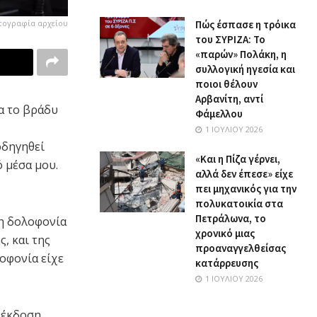
ωτογραφία αρχείου
Πώς έσπασε η τρόικα
του ΣΥΡΙΖΑ: Το
«παρών» Πολάκη, η
συλλογική ηγεσία και
ποιοι θέλουν
Αρβανίτη, αντί
ία το βράδυ
Φάμελλου
1 ΙΟΥΛΊΟΥ 2026
οδηγηθεί
«Και η Πίζα γέρνει,
ό μέσα μου.
αλλά δεν έπεσε» είχε
πει μηχανικός για την
πολυκατοικία στα
Πετράλωνα, το
τη δολοφονία
χρονικό μιας
, και της
προαναγγελθείσας
λοφονία είχε
κατάρρευσης
1 ΙΟΥΛΊΟΥ 2026
 έκδοση