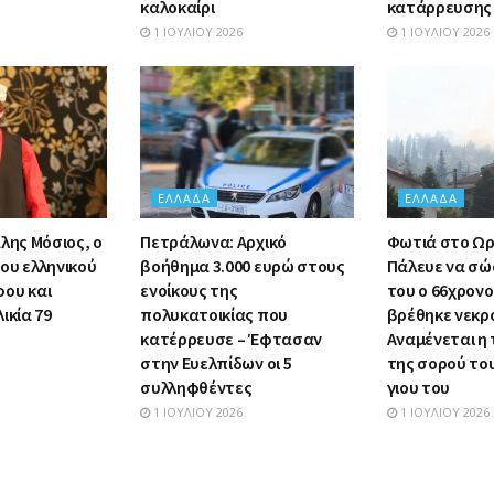
καλοκαίρι
κατάρρευσης
1 ΙΟΥΛΊΟΥ 2026
1 ΙΟΥΛΊΟΥ 2026
ΕΛΛΆΔΑ
ΕΛΛΆΔΑ
λης Μόσιος, ο
Πετράλωνα: Αρχικό
Φωτιά στο Ωρ
ου ελληνικού
βοήθημα 3.000 ευρώ στους
Πάλευε να σώσ
ου και
ενοίκους της
του ο 66χρον
ικία 79
πολυκατοικίας που
βρέθηκε νεκρ
κατέρρευσε – Έφτασαν
Αναμένεται η
στην Ευελπίδων οι 5
της σορού το
συλληφθέντες
γιου του
1 ΙΟΥΛΊΟΥ 2026
1 ΙΟΥΛΊΟΥ 2026