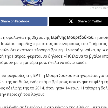
Eurokinissi φ
Share on Facebook
Share on Twitter
ί η ομολογία της 25χρονης
Ειρήνης Μουρτζούκου
, η οπο
8 Ιουλίου παραδέχτηκε στους αστυνομικούς του Τμήματος
ιών ότι σκότωσε τέσσερα βρέφη. Η νεαρή γυναίκα, πριν 
τή της Πάτρας, φέρεται να δήλωσε: «Ήθελα να τα βγάλω απ
όμουν με τη μητέρα μου, ήθελα να κάνω κακό».
 πληροφορίες της
ΕΡΤ
, η Μουρτζούκου κατηγορείται για 
ών της παιδιών, ενός ακόμα βρέφους που ανήκε σε φίλη της
ους αδελφής της το 2014, όταν ήταν 14 ετών. Η τέταρτη δο
την περιοχή του Άργους.
υνελήφθη σε ξενοδοχείο στο κέντρο της Αθήνας, μετά την