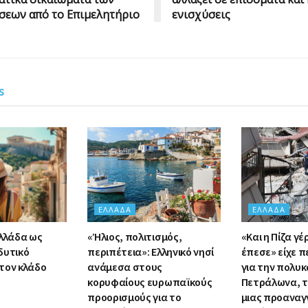
σεων από το Επιμελητήριο
ενισχύσεις
s
ΕΛΛΆΔΑ
ΕΛΛΆΔΑ
Ελλάδα ως
«Ήλιος, πολιτισμός,
«Και η Πίζα γέ
δυτικό
περιπέτεια»: Ελληνικό νησί
έπεσε» είχε π
τον κλάδο
ανάμεσα στους
για την πολυκ
κορυφαίους ευρωπαϊκούς
Πετράλωνα, τ
προορισμούς για το
μιας προαναγ