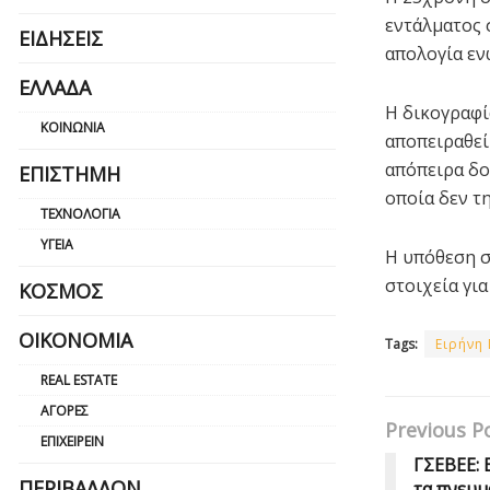
εντάλματος 
ΕΙΔΉΣΕΙΣ
απολογία εν
ΕΛΛΆΔΑ
Η δικογραφί
ΚΟΙΝΩΝΊΑ
αποπειραθεί 
απόπειρα δο
ΕΠΙΣΤΉΜΗ
οποία δεν τ
ΤΕΧΝΟΛΟΓΊΑ
ΥΓΕΊΑ
Η υπόθεση σ
στοιχεία για
ΚΌΣΜΟΣ
ΟΙΚΟΝΟΜΊΑ
Tags:
Ειρήνη
REAL ESTATE
ΑΓΟΡΈΣ
Previous P
ΕΠΙΧΕΙΡΕΊΝ
ΓΣΕΒΕΕ: 
ΠΕΡΙΒΆΛΛΟΝ
τα πνευμ