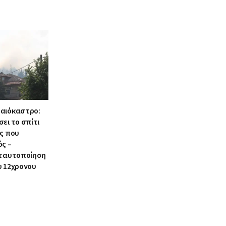
αιόκαστρο:
ει το σπίτι
ος που
ός –
 ταυτοποίηση
υ 12χρονου