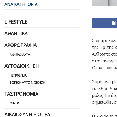
ΑΝΑ ΚΑΤΗΓΟΡΙΑ
LIFESTYLE
ΑΘΛΗΤΙΚΆ
Σοκ προκαλε
ΑΡΘΡΟΓΡΑΦΊΑ
της Τρίτης 
Ανθρωποκτον
ΑΦΙΕΡΏΜΑΤΑ
στον ανακρι
ΑΥΤΟΔΙΟΊΚΗΣΗ
Όταν τσακων
ΠΕΡΙΦΈΡΕΙΑ
Σύμφωνα με
ΤΟΠΙΚΉ ΑΥΤΟΔΙΟΊΚΗΣΗ
των δύο δικ
ΓΑΣΤΡΟΝΟΜΊΑ
μόλις 1,5 έτ
σημειωθεί σ
ΟΊΝΟΣ
ΔΙΚΑΙΟΣΎΝΗ – ΟΠΕΔ
Η 25χρονη σ