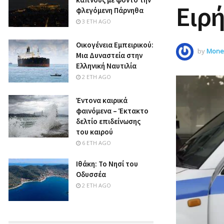
Ειρ
φλεγόμενη Πάρνηθα
3 ΈΤΗ AGO
Οικογένεια Εμπειρικού:
by
Money
Μια Δυναστεία στην
Ελληνική Ναυτιλία
2 ΈΤΗ AGO
Έντονα καιρικά
φαινόμενα – Έκτακτο
δελτίο επιδείνωσης
του καιρού
6 ΈΤΗ AGO
Ιθάκη: Το Νησί του
Οδυσσέα
2 ΈΤΗ AGO