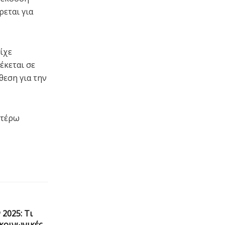
ρεται για
ίχε
έκεται σε
θεση για την
ιτέρω
2025: Τι
 κοινωνικές