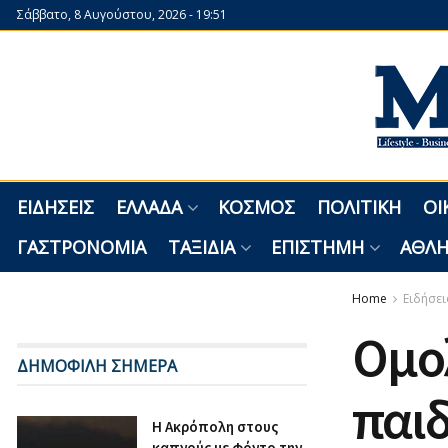
Σάββατο, 8 Αυγούστου, 2026 - 19:51
ΕΙΔΉΣΕΙΣ
ΕΛΛΆΔΑ
ΚΌΣΜΟΣ
ΠΟΛΙΤΙΚΉ
ΟΙ
ΓΑΣΤΡΟΝΟΜΊΑ
ΤΑΞΊΔΙΑ
ΕΠΙΣΤΉΜΗ
ΑΘΛΗ
Home
Ειδήσει
Ομο
ΔΗΜΟΦΙΛΗ ΣΗΜΕΡΑ
παιδ
Η Ακρόπολη στους
καπνούς με φόντο την