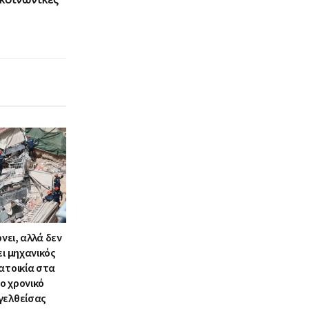
ρνει, αλλά δεν
ει μηχανικός
ατοικία στα
ο χρονικό
γελθείσας