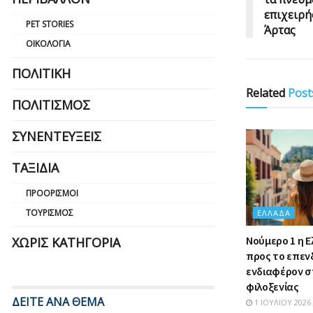
επιχειρή
PET STORIES
Άρτας
ΟΙΚΟΛΟΓΊΑ
ΠΟΛΙΤΙΚΉ
Related
Post
ΠΟΛΙΤΙΣΜΌΣ
ΣΥΝΕΝΤΕΎΞΕΙΣ
ΤΑΞΊΔΙΑ
ΠΡΟΟΡΙΣΜΟΊ
ΤΟΥΡΙΣΜΌΣ
ΕΛΛΆΔΑ
Nούμερο 1 η 
ΧΩΡΊΣ ΚΑΤΗΓΟΡΊΑ
προς το επεν
ενδιαφέρον σ
φιλοξενίας
ΔΕΙΤΕ ΑΝΑ ΘΕΜΑ
1 ΙΟΥΛΊΟΥ 2026