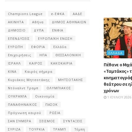
Champions League
e-ΕΦΚΑ
ΑΑΔΕ
ΑΚΙΝΗΤΑ
Αθήνα
ΔΗΜΟΣ ΑΘΗΝΑΙΩΝ
ΔΗΜΟΣΙΟ
ΔΥΠΑ
ΕΝΦΙΑ
ΕΠΕΝΔΥΣΕΙΣ
ΕΥΡΩΠΑΪΚΗ ΕΝΩΣΗ
ΕΥΡΩΠΗ
ΕΦΟΡΙΑ
Ελλάδα
ΕΛΛΆΔΑ
Επιχειρήσεις
ΗΠΑ
ΘΕΣΣΑΛΟΝΙΚΗ
ΙΣΡΑΗΛ
ΚΑΙΡΟΣ
ΚΑΚΟΚΑΙΡΙΑ
Πέθανε ο Μιχά
«Ταμτάκος» τ
ΚΙΝΑ
Καιρός σήμερα
κινηματογράφ
Κυριάκος Μητσοτάκης
ΜΗΤΣΟΤΑΚΗΣ
θεάτρου σε ηλ
Ντόναλντ Τραμπ
ΟΛΥΜΠΙΑΚΟΣ
χρόνων
ΟΥΚΡΑΝΊΑ
Οικονομία
1 ΙΟΥΛΊΟΥ 2026
ΠΑΝΑΘΗΝΑΙΚΟΣ
ΠΑΣΟΚ
Πρόγνωση καιρού
ΡΩΣΙΑ
ΣΑΝ ΣΉΜΕΡΑ
ΣΕΙΣΜΟΣ
ΣΥΝΤΑΞΕΙΣ
ΣΥΡΙΖΑ
ΤΟΥΡΚΙΑ
ΤΡΑΜΠ
Τέμπη