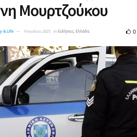
ήνη Μουρτζούκου
0
 & Life
9 Ιουλίου 2025
in
Ειδήσεις
,
Ελλάδα