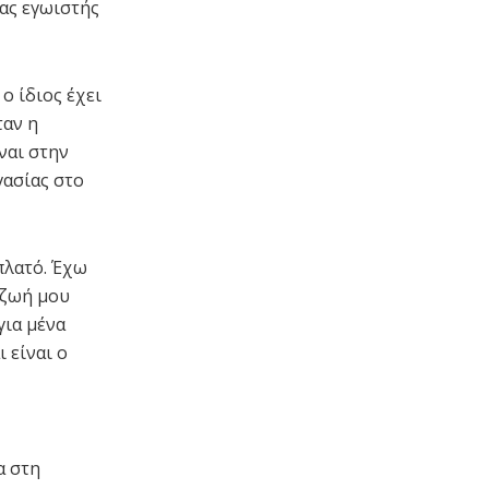
ας εγωιστής
ο ίδιος έχει
ταν η
ναι στην
γασίας στο
πλατό. Έχω
 ζωή μου
για μένα
ι είναι ο
α στη