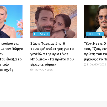
LIFESTYLE
LIFESTYLE
πούλου για
Σάκης Τανιμανίδης: Η
Τζόνι Ντεπ: Ο
με τον Γιώργο
τρυφερή ανάρτηση για τα
του, Τζακ, σκ
ον
γενέθλια της Χριστίνας
πρώτη του τα
Του έδειξα το
Μπόμπα – «Τα πρώτα που
μήκους στο Π
οποίο
είμαστε χώρια»
1 ΙΟΥΛΊΟΥ 2026
χε αχνές
1 ΙΟΥΛΊΟΥ 2026