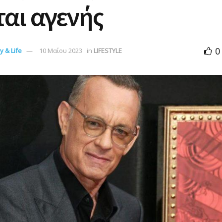
ται αγενής
0
 & Life
10 Μαΐου 2023
in
LIFESTYLE