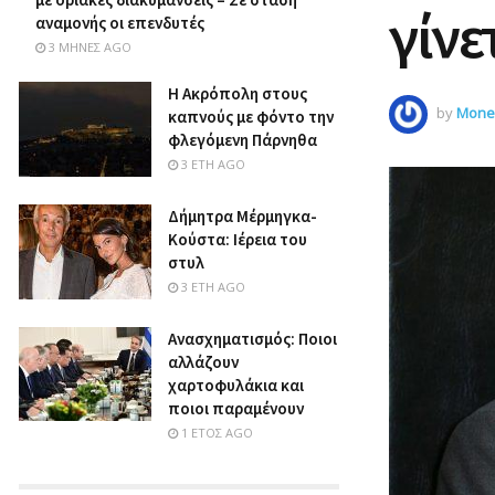
γίνε
αναμονής οι επενδυτές
3 ΜΉΝΕΣ AGO
Η Ακρόπολη στους
by
Money
καπνούς με φόντο την
φλεγόμενη Πάρνηθα
3 ΈΤΗ AGO
Δήμητρα Μέρμηγκα-
Κούστα: Ιέρεια του
στυλ
3 ΈΤΗ AGO
Ανασχηματισμός: Ποιοι
αλλάζουν
χαρτοφυλάκια και
ποιοι παραμένουν
1 ΈΤΟΣ AGO