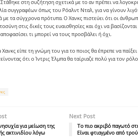
 Στάθηκε στη συζήτηση σχετικά με το αν πρέπει να λογοκρ
λία συγγραφέων όπως του Ρόαλντ Νταλ, για να γίνουν λιγ
 με τα σύγχρονα πρότυπα. Ο Χανκς πιστεύει ότι οι άνθρωπ
τοσύνη στις δικές τους ευαισθησίες και όχι να βασίζονται
 αποφασίσει τι μπορεί να τους προσβάλει ή όχι.
 Χανκς είπε τη γνώμη του για το ποιος θα έπρεπε να παίξει
ίνοντας ότι ο Ίντρις Έλμπα θα ταίριαζε πολύ για τον ρόλο
νκς
ost
Next Post
νησυχία για μείωση της
Το πιο ακριβό παγωτό στη
ς ακτινιδίου λόγω
Είναι φτιαγμένο από τρο