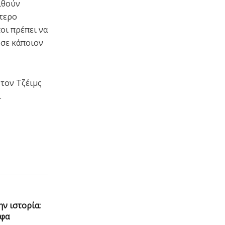
ιθούν
ότερο
οι πρέπει να
 σε κάποιον
 τον Τζέιμς
.
ν ιστορία:
ύφα