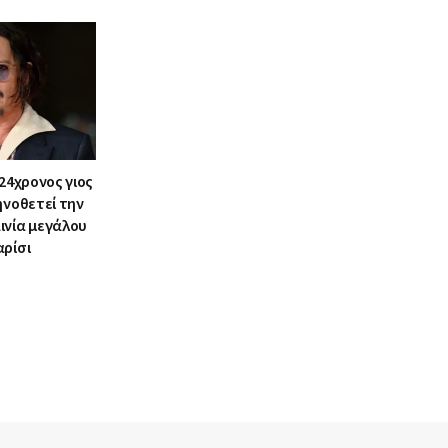
 24χρονος γιος
ηνοθετεί την
ινία μεγάλου
αρίσι