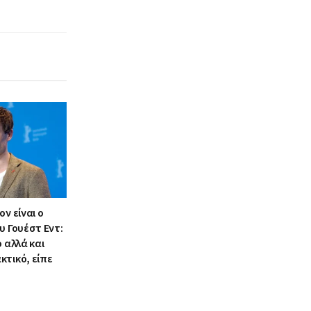
ν είναι ο
υ Γουέστ Εντ:
ο αλλά και
κτικό, είπε