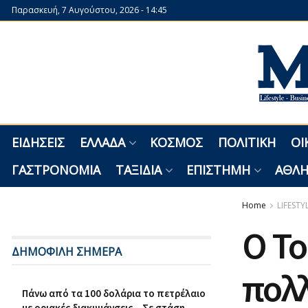
Παρασκευή, 7 Αυγούστου, 2026 - 14:45
ΕΙΔΉΣΕΙΣ
ΕΛΛΆΔΑ
ΚΌΣΜΟΣ
ΠΟΛΙΤΙΚΉ
ΟΙ
ΓΑΣΤΡΟΝΟΜΊΑ
ΤΑΞΊΔΙΑ
ΕΠΙΣΤΉΜΗ
ΑΘΛΗ
Home
LIFESTY
Ο Το
ΔΗΜΟΦΙΛΗ ΣΗΜΕΡΑ
πολλ
Πάνω από τα 100 δολάρια το πετρέλαιο
με οριακές διακυμάνσεις – Σε στάση