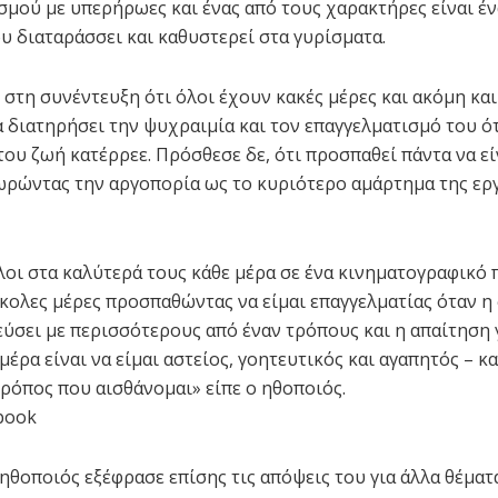
μού με υπερήρωες και ένας από τους χαρακτήρες είναι έν
υ διαταράσσει και καθυστερεί στα γυρίσματα.
 στη συνέντευξη ότι όλοι έχουν κακές μέρες και ακόμη και 
α διατηρήσει την ψυχραιμία και τον επαγγελματισμό του ό
ου ζωή κατέρρεε. Πρόσθεσε δε, ότι προσπαθεί πάντα να εί
ωρώντας την αργοπορία ως το κυριότερο αμάρτημα της ερ
όλοι στα καλύτερά τους κάθε μέρα σε ένα κινηματογραφικό 
κολες μέρες προσπαθώντας να είμαι επαγγελματίας όταν η
εύσει με περισσότερους από έναν τρόπους και η απαίτηση 
μέρα είναι να είμαι αστείος, γοητευτικός και αγαπητός – κα
τρόπος που αισθάνομαι» είπε ο ηθοποιός.
book
ηθοποιός εξέφρασε επίσης τις απόψεις του για άλλα θέματ