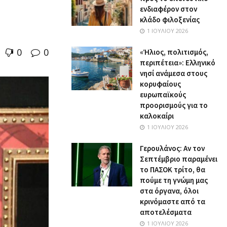
ενδιαφέρον στον
κλάδο φιλοξενίας
1 ΙΟΥΛΊΟΥ 2026
0
0
«Ήλιος, πολιτισμός,
περιπέτεια»: Ελληνικό
νησί ανάμεσα στους
κορυφαίους
ευρωπαϊκούς
προορισμούς για το
καλοκαίρι
1 ΙΟΥΛΊΟΥ 2026
Γερουλάνος: Αν τον
Σεπτέμβριο παραμένει
το ΠΑΣΟΚ τρίτο, θα
πούμε τη γνώμη μας
στα όργανα, όλοι
κρινόμαστε από τα
αποτελέσματα
1 ΙΟΥΛΊΟΥ 2026