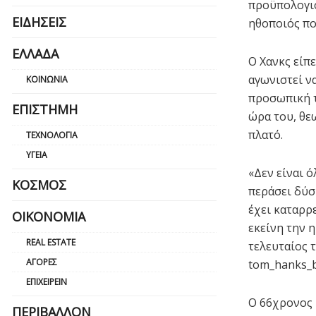
προϋπολογισ
ΕΙΔΉΣΕΙΣ
ηθοποιός πο
ΕΛΛΆΔΑ
Ο Χανκς είπε
αγωνιστεί ν
ΚΟΙΝΩΝΊΑ
προσωπική τ
ΕΠΙΣΤΉΜΗ
ώρα του, θε
πλατό.
ΤΕΧΝΟΛΟΓΊΑ
ΥΓΕΊΑ
«Δεν είναι 
ΚΌΣΜΟΣ
περάσει δύσ
έχει καταρρ
ΟΙΚΟΝΟΜΊΑ
εκείνη την η
REAL ESTATE
τελευταίος 
ΑΓΟΡΈΣ
tom_hanks_
ΕΠΙΧΕΙΡΕΊΝ
Ο 66χρονος 
ΠΕΡΙΒΆΛΛΟΝ