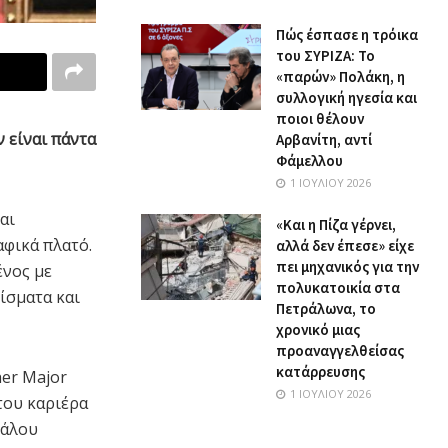
Πώς έσπασε η τρόικα
του ΣΥΡΙΖΑ: Το
«παρών» Πολάκη, η
συλλογική ηγεσία και
ποιοι θέλουν
 είναι πάντα
Αρβανίτη, αντί
Φάμελλου
1 ΙΟΥΛΊΟΥ 2026
αι
«Και η Πίζα γέρνει,
αφικά πλατό.
αλλά δεν έπεσε» είχε
πει μηχανικός για την
ένος με
πολυκατοικία στα
ίσματα και
Πετράλωνα, το
χρονικό μιας
προαναγγελθείσας
κατάρρευσης
er Major
1 ΙΟΥΛΊΟΥ 2026
του καριέρα
γάλου