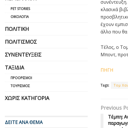
συνέντευξη.
PET STORIES
κλασικά βιβ
προσβλητικά
ΟΙΚΟΛΟΓΊΑ
έχουν εμπισ
ΠΟΛΙΤΙΚΉ
άλλο που θα
ΠΟΛΙΤΙΣΜΌΣ
Τέλος, ο Τομ
ΣΥΝΕΝΤΕΎΞΕΙΣ
Μποντ, προτε
ΤΑΞΊΔΙΑ
ΠΗΓΗ
ΠΡΟΟΡΙΣΜΟΊ
Tags:
Τομ Χα
ΤΟΥΡΙΣΜΌΣ
ΧΩΡΊΣ ΚΑΤΗΓΟΡΊΑ
Previous P
Τέμπη: Α
ΔΕΙΤΕ ΑΝΑ ΘΕΜΑ
παραγωγή