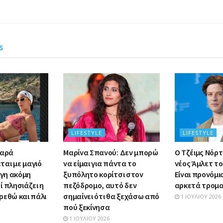
s
LIFESTYLE
LIFESTYLE
μαρά
Μαρίνα Σπανού: Δεν μπορώ
Ο Τζέιμς Νόρτο
αι με μαγιό
να είμαι για πάντα το
νέος Άμλετ το
ίγη ακόμη
ξυπόλητο κορίτσι στον
Είναι προνόμι
 πλησιάζει η
πεζόδρομο, αυτό δεν
αρκετά τρομα
ρεθώ και πάλι
σημαίνει ότι θα ξεχάσω από
1 ΙΟΥΛΊΟΥ 2026
πού ξεκίνησα
1 ΙΟΥΛΊΟΥ 2026