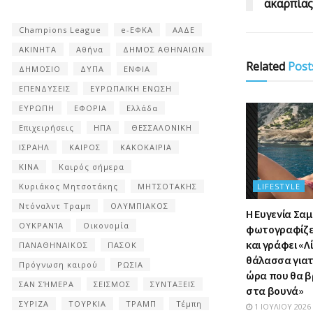
ακαρπίας
Champions League
e-ΕΦΚΑ
ΑΑΔΕ
ΑΚΙΝΗΤΑ
Αθήνα
ΔΗΜΟΣ ΑΘΗΝΑΙΩΝ
Related
Post
ΔΗΜΟΣΙΟ
ΔΥΠΑ
ΕΝΦΙΑ
ΕΠΕΝΔΥΣΕΙΣ
ΕΥΡΩΠΑΪΚΗ ΕΝΩΣΗ
ΕΥΡΩΠΗ
ΕΦΟΡΙΑ
Ελλάδα
Επιχειρήσεις
ΗΠΑ
ΘΕΣΣΑΛΟΝΙΚΗ
ΙΣΡΑΗΛ
ΚΑΙΡΟΣ
ΚΑΚΟΚΑΙΡΙΑ
ΚΙΝΑ
Καιρός σήμερα
Κυριάκος Μητσοτάκης
ΜΗΤΣΟΤΑΚΗΣ
LIFESTYLE
Ντόναλντ Τραμπ
ΟΛΥΜΠΙΑΚΟΣ
Η Ευγενία Σα
ΟΥΚΡΑΝΊΑ
Οικονομία
φωτογραφίζετ
και γράφει «Λ
ΠΑΝΑΘΗΝΑΙΚΟΣ
ΠΑΣΟΚ
θάλασσα γιατί
Πρόγνωση καιρού
ΡΩΣΙΑ
ώρα που θα β
ΣΑΝ ΣΉΜΕΡΑ
ΣΕΙΣΜΟΣ
ΣΥΝΤΑΞΕΙΣ
στα βουνά»
ΣΥΡΙΖΑ
ΤΟΥΡΚΙΑ
ΤΡΑΜΠ
Τέμπη
1 ΙΟΥΛΊΟΥ 2026