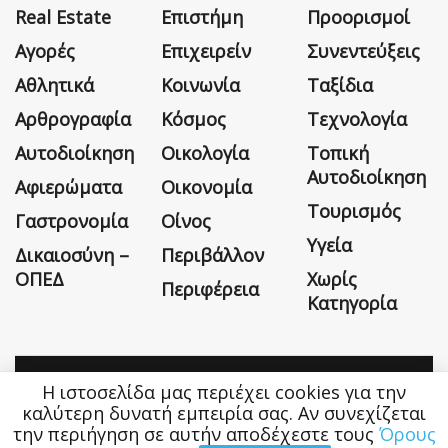
Real Estate
Επιστήμη
Προορισμοί
Αγορές
Επιχειρείν
Συνεντεύξεις
Αθλητικά
Κοινωνία
Ταξίδια
Αρθρογραφία
Κόσμος
Τεχνολογία
Αυτοδιοίκηση
Οικολογία
Τοπική
Αυτοδιοίκηση
Αφιερώματα
Οικονομία
Τουρισμός
Γαστρονομία
Οίνος
Υγεία
Δικαιοσύνη –
Περιβάλλον
ΟΠΕΔ
Χωρίς
Περιφέρεια
Κατηγορία
Η ιστοσελίδα μας περιέχει cookies για την
Η εταιρεία
Όροι Χρήσης
Επικοινωνία
καλύτερη δυνατή εμπειρία σας. Αν συνεχίζεται
την περιήγηση σε αυτήν αποδέχεστε τους
Όρους
Money&Life
©