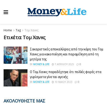
Home
Tag
Τομ Χανκς
Ετικέτα:
Τομ Χανκς
Σοκαριστικές αποκαλύψεις από την κόρη του Τομ
Χανκς για κακοποίηση και παραμέληση από τη
μητέρα της
BY
MONEY & LIFE
7 ΑΠΡΙΛΊΟΥ 2025
0
Ο Τομ Χανκς παραδέχτηκε ότι πολλές φορές στα
γυρίσματα γίνεται αγενής
BY
MONEY & LIFE
10 ΜΑΪ́ΟΥ 2023
0
ΑΚΟΛΟΥΘΗΣΤΕ ΜΑΣ