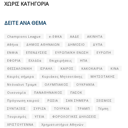
ΧΩΡΊΣ ΚΑΤΗΓΟΡΊΑ
ΔΕΙΤΕ ΑΝΑ ΘΕΜΑ
Champions League
e-ΕΦΚΑ
ΑΑΔΕ
ΑΚΙΝΗΤΑ
Αθήνα
ΔΗΜΟΣ ΑΘΗΝΑΙΩΝ
ΔΗΜΟΣΙΟ
ΔΥΠΑ
ΕΝΦΙΑ
ΕΠΕΝΔΥΣΕΙΣ
ΕΥΡΩΠΑΪΚΗ ΕΝΩΣΗ
ΕΥΡΩΠΗ
ΕΦΟΡΙΑ
Ελλάδα
Επιχειρήσεις
ΗΠΑ
ΘΕΣΣΑΛΟΝΙΚΗ
ΙΣΡΑΗΛ
ΚΑΙΡΟΣ
ΚΑΚΟΚΑΙΡΙΑ
ΚΙΝΑ
Καιρός σήμερα
Κυριάκος Μητσοτάκης
ΜΗΤΣΟΤΑΚΗΣ
Ντόναλντ Τραμπ
ΟΛΥΜΠΙΑΚΟΣ
ΟΥΚΡΑΝΊΑ
Οικονομία
ΠΑΝΑΘΗΝΑΙΚΟΣ
ΠΑΣΟΚ
Πρόγνωση καιρού
ΡΩΣΙΑ
ΣΑΝ ΣΉΜΕΡΑ
ΣΕΙΣΜΟΣ
ΣΥΝΤΑΞΕΙΣ
ΣΥΡΙΖΑ
ΤΟΥΡΚΙΑ
ΤΡΑΜΠ
Τέμπη
Τουρισμός
ΥΓΕΙΑ
ΦΟΡΟΛΟΓΙΚΕΣ ΔΗΛΩΣΕΙΣ
ΧΡΙΣΤΟΥΓΕΝΝΑ
Χρηματιστήριο Αθηνών