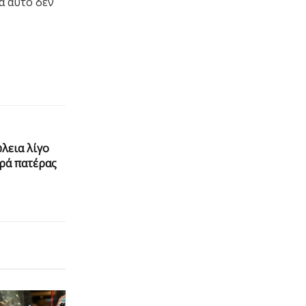
ά αυτό δεν
λεια λίγο
ορά πατέρας