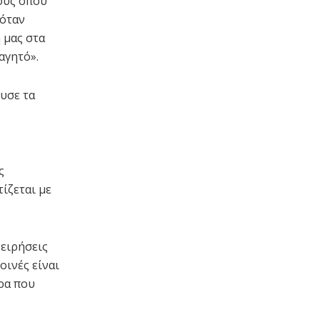
ούς όπου
 όταν
 μας στα
αγητό».
λυσε τα
ς
ίζεται με
χειρήσεις
οινές είναι
τρα που