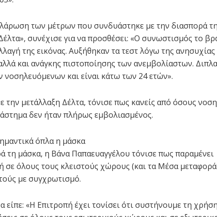
αλάρωση των μέτρων που συνδυάστηκε με την διασπορά τ
Δέλτα», συνέχισε για να προσθέσει: «Ο συνωστισμός το βρ
λλαγή της εικόνας. Αυξήθηκαν τα τεστ λόγω της ανησυχίας
λλά και ανάγκης πιστοποίησης των ανεμβολίαστων. Διπλα
 νοσηλευόμενων και είναι κάτω των 24 ετών».
ε την μετάλλαξη Δέλτα, τόνισε πως κανείς από όσους νοσ
ιάστημα δεν ήταν πλήρως εμβολιασμένος.
σημαντικά όπλα η μάσκα
ορά τη μάσκα, η Βάνα Παπαευαγγέλου τόνισε πως παραμένει
 σε όλους τους κλειστούς χώρους (και τα Μέσα μεταφοράς
τούς με συγχρωτισμό.
α είπε: «Η Επιτροπή έχει τονίσει ότι συστήνουμε τη χρήσ