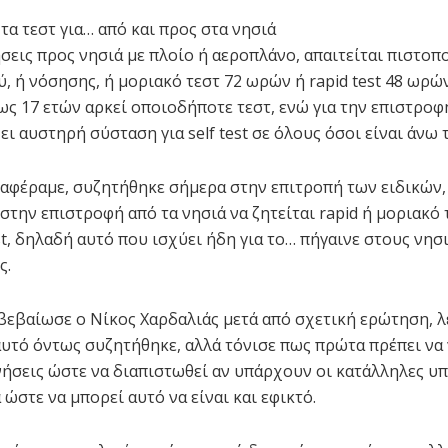
 τα τεστ για… από και προς στα νησιά
ήσεις προς νησιά με πλοίο ή αεροπλάνο, απαιτείται πιστοπ
, ή νόσησης, ή μοριακό τεστ 72 ωρών ή rapid test 48 ωρών
ως 17 ετών αρκεί οποιοδήποτε τεστ, ενώ για την επιστροφ
ι αυστηρή σύσταση για self test σε όλους όσοι είναι άνω 
φέραμε, συζητήθηκε σήμερα στην επιτροπή των ειδικών,
την επιστροφή από τα νησιά να ζητείται rapid ή μοριακό τ
est, δηλαδή αυτό που ισχύει ήδη για το… πήγαινε στους νη
ς.
ιβεβαίωσε ο Νίκος Χαρδαλιάς μετά από σχετική ερώτηση, 
αυτό όντως συζητήθηκε, αλλά τόνισε πως πρώτα πρέπει να 
νήσεις ώστε να διαπιστωθεί αν υπάρχουν οι κατάλληλες υ
 ώστε να μπορεί αυτό να είναι και εφικτό.