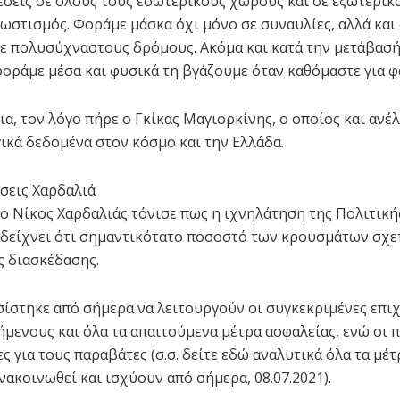
έσεις σε όλους τους εσωτερικούς χώρους και σε εξωτερικ
ωστισμός. Φοράμε μάσκα όχι μόνο σε συναυλίες, αλλά και
ε πολυσύχναστους δρόμους. Ακόμα και κατά την μετάβασή
φοράμε μέσα και φυσικά τη βγάζουμε όταν καθόμαστε για φ
ια, τον λόγο πήρε ο Γκίκας Μαγιορκίνης, ο οποίος και ανέ
ικά δεδομένα στον κόσμο και την Ελλάδα.
σεις Χαρδαλιά
ο Νίκος Χαρδαλιάς τόνισε πως η ιχνηλάτηση της Πολιτική
δείχνει ότι σημαντικότατο ποσοστό των κρουσμάτων σχετ
 διασκέδασης.
σίστηκε από σήμερα να λειτουργούν οι συγκεκριμένες επι
ήμενους και όλα τα απαιτούμενα μέτρα ασφαλείας, ενώ οι π
ς για τους παραβάτες (σ.σ. δείτε εδώ αναλυτικά όλα τα μέ
νακοινωθεί και ισχύουν από σήμερα, 08.07.2021).