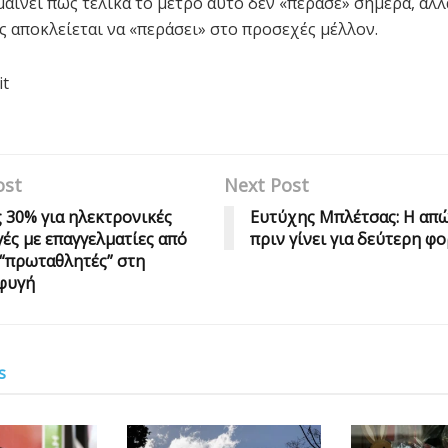
μαίνει πως τελικά το μέτρο αυτό δεν «πέρασε» σήμερα, αλλ
ς αποκλείεται να «περάσει» στο προσεχές μέλλον.
it
ost
Next Post
30% για ηλεκτρονικές
Ευτύχης Μπλέτσας: Η απώ
ές με επαγγελματίες από
πριν γίνει για δεύτερη φ
“πρωταθλητές” στη
φυγή
s