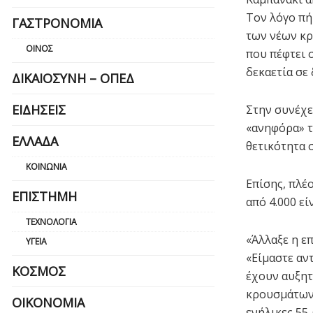
Τον λόγο πή
ΓΑΣΤΡΟΝΟΜΊΑ
των νέων κρ
ΟΊΝΟΣ
που πέφτει 
δεκαετία σε
ΔΙΚΑΙΟΣΎΝΗ – ΟΠΕΔ
ΕΙΔΉΣΕΙΣ
Στην συνέχει
«ανηφόρα» τι
ΕΛΛΆΔΑ
θετικότητα σ
ΚΟΙΝΩΝΊΑ
Επίσης, πλέ
ΕΠΙΣΤΉΜΗ
από 4.000 εί
ΤΕΧΝΟΛΟΓΊΑ
«Άλλαξε η επ
ΥΓΕΊΑ
«Είμαστε αν
ΚΌΣΜΟΣ
έχουν αυξητ
κρουσμάτων 
ΟΙΚΟΝΟΜΊΑ
ενήλικες 55-