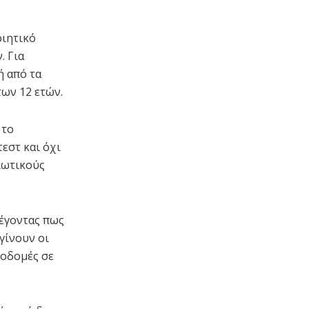
οιητικό
. Για
ή από τα
των 12 ετών.
 το
εστ και όχι
σιωτικούς
λέγοντας πως
γίνουν οι
ποδομές σε