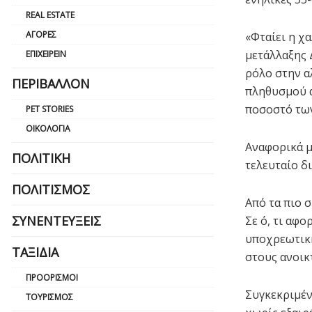
REAL ESTATE
ΑΓΟΡΈΣ
«Φταίει η χ
μετάλλαξης 
ΕΠΙΧΕΙΡΕΊΝ
ρόλο στην α
ΠΕΡΙΒΆΛΛΟΝ
πληθυσμού α
ποσοστό των
PET STORIES
ΟΙΚΟΛΟΓΊΑ
Αναφορικά μ
ΠΟΛΙΤΙΚΉ
τελευταίο δ
ΠΟΛΙΤΙΣΜΌΣ
Από τα πιο 
ΣΥΝΕΝΤΕΎΞΕΙΣ
Σε ό, τι αφ
υποχρεωτική
ΤΑΞΊΔΙΑ
στους ανοικ
ΠΡΟΟΡΙΣΜΟΊ
Συγκεκριμέν
ΤΟΥΡΙΣΜΌΣ