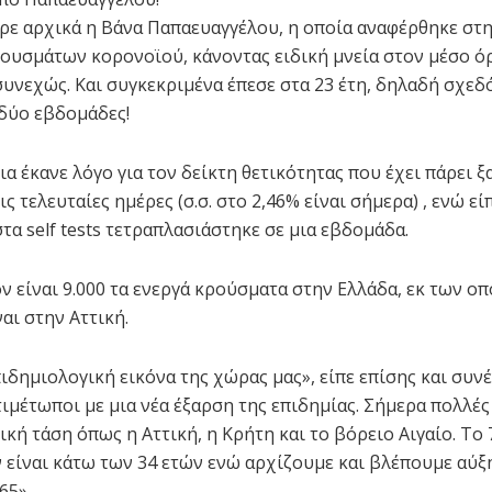
ρε αρχικά η Βάνα Παπαευαγγέλου, η οποία αναφέρθηκε στ
ουσμάτων κορονοϊού, κάνοντας ειδική μνεία στον μέσο όρ
συνεχώς. Και συγκεκριμένα έπεσε στα 23 έτη, δηλαδή σχεδ
 δύο εβδομάδες!
α έκανε λόγο για τον δείκτη θετικότητας που έχει πάρει ξ
ς τελευταίες ημέρες (σ.σ. στο 2,46% είναι σήμερα) , ενώ εί
τα self tests τετραπλασιάστηκε σε μια εβδομάδα.
ον είναι 9.000 τα ενεργά κρούσματα στην Ελλάδα, εκ των ο
ναι στην Αττική.
ιδημιολογική εικόνα της χώρας μας», είπε επίσης και συνέ
τιμέτωποι με μια νέα έξαρση της επιδημίας. Σήμερα πολλές
ική τάση όπως η Αττική, η Κρήτη και το βόρειο Αιγαίο. Το
είναι κάτω των 34 ετών ενώ αρχίζουμε και βλέπουμε αύξ
65».