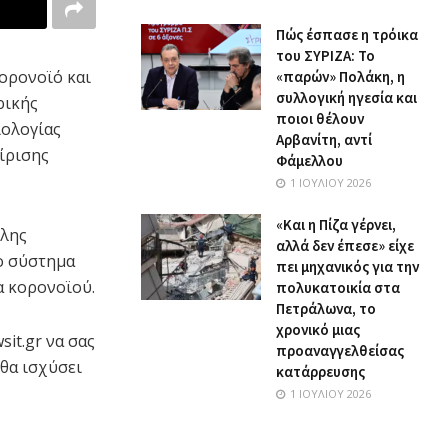
Πώς έσπασε η τρόικα
του ΣΥΡΙΖΑ: Το
κορονοϊό και
«παρών» Πολάκη, η
συλλογική ηγεσία και
ρικής
ποιοι θέλουν
ιολογίας
Αρβανίτη, αντί
ίρισης
Φάμελλου
1 ΙΟΥΛΊΟΥ 2026
«Και η Πίζα γέρνει,
ίλης
αλλά δεν έπεσε» είχε
ο σύστημα
πει μηχανικός για την
α κορονοϊού.
πολυκατοικία στα
Πετράλωνα, το
χρονικό μιας
it.gr να σας
προαναγγελθείσας
 θα ισχύσει
κατάρρευσης
1 ΙΟΥΛΊΟΥ 2026