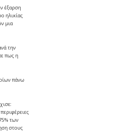
ην έξαρση
ο ηλικίας
όν μια
ανά την
πε πως η
ποίων πάνω
χισε:
 περιφέρειες
 75% των
ηση στους