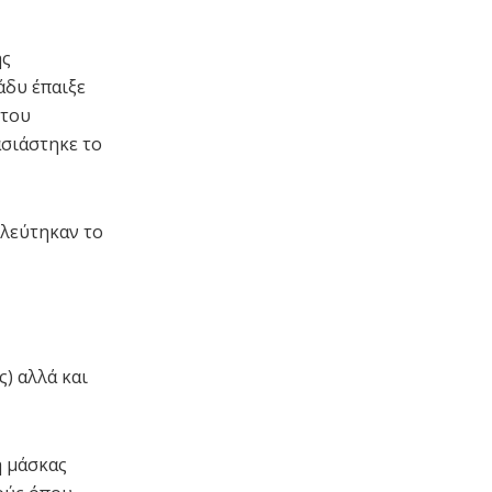
ης
άδυ έπαιξε
 του
σιάστηκε το
ηλεύτηκαν το
) αλλά και
η μάσκας