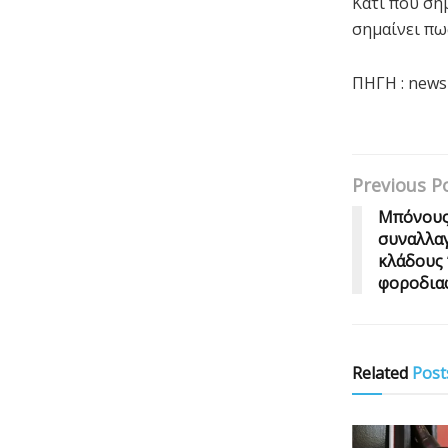
Κάτι που ση
σημαίνει πω
ΠΗΓΗ : news
Previous P
Μπόνους 
συναλλαγ
κλάδους 
φοροδια
Related
Post