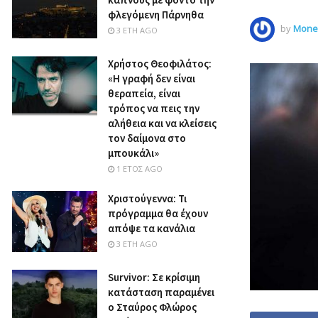
φλεγόμενη Πάρνηθα
by
Money
3 ΈΤΗ AGO
Χρήστος Θεοφιλάτος:
«Η γραφή δεν είναι
θεραπεία, είναι
τρόπος να πεις την
αλήθεια και να κλείσεις
τον δαίμονα στο
μπουκάλι»
1 ΈΤΟΣ AGO
Χριστούγεννα: Τι
πρόγραμμα θα έχουν
απόψε τα κανάλια
3 ΈΤΗ AGO
Survivor: Σε κρίσιμη
κατάσταση παραμένει
ο Σταύρος Φλώρος