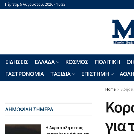
Πέμπτη, 6 Αυγούστου, 2026 - 16:33
ΕΙΔΉΣΕΙΣ
ΕΛΛΆΔΑ
ΚΌΣΜΟΣ
ΠΟΛΙΤΙΚΉ
ΟΙ
ΓΑΣΤΡΟΝΟΜΊΑ
ΤΑΞΊΔΙΑ
ΕΠΙΣΤΉΜΗ
ΑΘΛΗ
Home
Ειδήσει
Κορο
ΔΗΜΟΦΙΛΗ ΣΗΜΕΡΑ
για 
Η Ακρόπολη στους
καπνούς με φόντο την