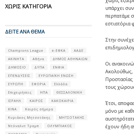
χωρίς εξαιρ
ΧΩΡΊΣ ΚΑΤΗΓΟΡΊΑ
υπάρχει συν
περπατάμε σ
εστιατόρια 
ΔΕΙΤΕ ΑΝΑ ΘΕΜΑ
Στην συνέχε
επιδημιολογ
Champions League
e-ΕΦΚΑ
ΑΑΔΕ
ΑΚΙΝΗΤΑ
Αθήνα
ΔΗΜΟΣ ΑΘΗΝΑΙΩΝ
Οι ανακοινώ
ΔΗΜΟΣΙΟ
ΔΥΠΑ
ΕΝΦΙΑ
Ακολούθως, 
ΕΠΕΝΔΥΣΕΙΣ
ΕΥΡΩΠΑΪΚΗ ΕΝΩΣΗ
Προστασίας 
ΕΥΡΩΠΗ
ΕΦΟΡΙΑ
Ελλάδα
τους χώρους
Επιχειρήσεις
ΗΠΑ
ΘΕΣΣΑΛΟΝΙΚΗ
ΙΣΡΑΗΛ
ΚΑΙΡΟΣ
ΚΑΚΟΚΑΙΡΙΑ
Έτσι, αποφα
ΚΙΝΑ
Καιρός σήμερα
μόνο με καθ
Κυριάκος Μητσοτάκης
ΜΗΤΣΟΤΑΚΗΣ
αυστηρότατε
έχουν ήδη α
Ντόναλντ Τραμπ
ΟΛΥΜΠΙΑΚΟΣ