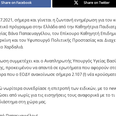
Share on Facebook
Share on Twitter
07.2021, σήμερα και γίνεται η ζωντανή ενημέρωση για τον 
τικό πρόγραμμα στην Ελλάδα από την Καθηγήτρια Παιδιατ
ίας Βάνα Παπαευαγγέλου, τον Επίκουρο Καθηγητή Επιδημ
ρκίνη και τον Υφυπουργό Πολιτικής Προστασίας και Διαχε
ο Χαρδαλιά.
ωση συμμετέχει και ο Αναπληρωτής Υπουργός Υγείας Βασ
ς, προκειμένου να απαντά σε ερωτήματα που αφορούν στ
 ώρα που ο ΕΟΔΥ ανακοίνωσε σήμερα 2.107 (!) νέα κρούσματ
ώ νωρίτερα συνεδρίασε η επιτροπή των ειδικών, με το news
σει από νωρίς για τις εισηγήσεις τους αναφορικά με το τι
διάστημα στη χώρα μας.
πό Παπαευαγγέλου!