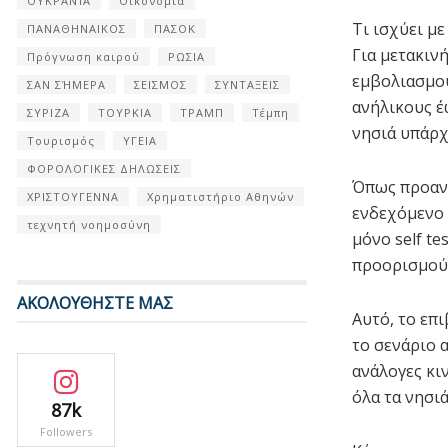
ΟΥΚΡΑΝΊΑ
Οικονομία
Τι ισχύει με
ΠΑΝΑΘΗΝΑΙΚΟΣ
ΠΑΣΟΚ
Για μετακιν
Πρόγνωση καιρού
ΡΩΣΙΑ
εμβολιασμού
ΣΑΝ ΣΉΜΕΡΑ
ΣΕΙΣΜΟΣ
ΣΥΝΤΑΞΕΙΣ
ανήλικους έ
ΣΥΡΙΖΑ
ΤΟΥΡΚΙΑ
ΤΡΑΜΠ
Τέμπη
νησιά υπάρχε
Τουρισμός
ΥΓΕΙΑ
ΦΟΡΟΛΟΓΙΚΕΣ ΔΗΛΩΣΕΙΣ
Όπως προανα
ΧΡΙΣΤΟΥΓΕΝΝΑ
Χρηματιστήριο Αθηνών
ενδεχόμενο σ
τεχνητή νοημοσύνη
μόνο self t
προορισμού
ΑΚΟΛΟΥΘΗΣΤΕ ΜΑΣ
Αυτό, το επ
το σενάριο 
ανάλογες κι
όλα τα νησιά
87k
Followers