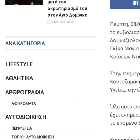
μετά τον
ακρωτηριασμό του
στον Άγιο Δομίνικο
3 ΜΉΝΕΣ AGO
Πέμπτη, 08.
το εμβολιασ
Λοιμωξιολογ
ΑΝΑ ΚΑΤΗΓΟΡΙΑ
Γκίκα Μαγιο
Κρίσεων Νίκ
LIFESTYLE
Στην ενημέρ
ΑΘΛΗΤΙΚΆ
Κοντοζαμάνη
Υγείας, την
ΑΡΘΡΟΓΡΑΦΊΑ
ΑΦΙΕΡΏΜΑΤΑ
Όλα αυτά εν
έχει ενημερώ
ΑΥΤΟΔΙΟΊΚΗΣΗ
το επόμενο 
ΠΕΡΙΦΈΡΕΙΑ
ΤΟΠΙΚΉ ΑΥΤΟΔΙΟΊΚΗΣΗ
Καμπανάκι α