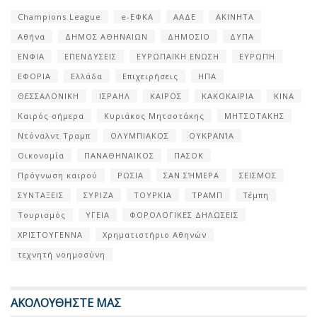
Champions League
e-ΕΦΚΑ
ΑΑΔΕ
ΑΚΙΝΗΤΑ
Αθήνα
ΔΗΜΟΣ ΑΘΗΝΑΙΩΝ
ΔΗΜΟΣΙΟ
ΔΥΠΑ
ΕΝΦΙΑ
ΕΠΕΝΔΥΣΕΙΣ
ΕΥΡΩΠΑΪΚΗ ΕΝΩΣΗ
ΕΥΡΩΠΗ
ΕΦΟΡΙΑ
Ελλάδα
Επιχειρήσεις
ΗΠΑ
ΘΕΣΣΑΛΟΝΙΚΗ
ΙΣΡΑΗΛ
ΚΑΙΡΟΣ
ΚΑΚΟΚΑΙΡΙΑ
ΚΙΝΑ
Καιρός σήμερα
Κυριάκος Μητσοτάκης
ΜΗΤΣΟΤΑΚΗΣ
Ντόναλντ Τραμπ
ΟΛΥΜΠΙΑΚΟΣ
ΟΥΚΡΑΝΊΑ
Οικονομία
ΠΑΝΑΘΗΝΑΙΚΟΣ
ΠΑΣΟΚ
Πρόγνωση καιρού
ΡΩΣΙΑ
ΣΑΝ ΣΉΜΕΡΑ
ΣΕΙΣΜΟΣ
ΣΥΝΤΑΞΕΙΣ
ΣΥΡΙΖΑ
ΤΟΥΡΚΙΑ
ΤΡΑΜΠ
Τέμπη
Τουρισμός
ΥΓΕΙΑ
ΦΟΡΟΛΟΓΙΚΕΣ ΔΗΛΩΣΕΙΣ
ΧΡΙΣΤΟΥΓΕΝΝΑ
Χρηματιστήριο Αθηνών
τεχνητή νοημοσύνη
ΑΚΟΛΟΥΘΗΣΤΕ ΜΑΣ