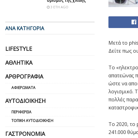
ορισμός της χλιδής
3 ΈΤΗ AGO
ΑΝΑ ΚΑΤΗΓΟΡΙΑ
Μετά το phis
LIFESTYLE
Δείτε πως ο
ΑΘΛΗΤΙΚΆ
Το «ηλεκτρον
απατεώνας π
ΑΡΘΡΟΓΡΑΦΊΑ
ώστε να απο
ΑΦΙΕΡΏΜΑΤΑ
λογισμικό. 
πολλές παρα
ΑΥΤΟΔΙΟΊΚΗΣΗ
καταστροφικ
ΠΕΡΙΦΈΡΕΙΑ
ΤΟΠΙΚΉ ΑΥΤΟΔΙΟΊΚΗΣΗ
Το 2020, το 
241.000 θύμ
ΓΑΣΤΡΟΝΟΜΊΑ