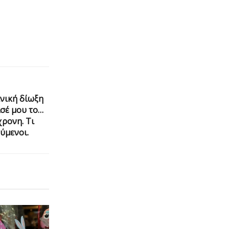
ινική δίωξη
σέ μου το…
χρονη. Τι
ύμενοι.