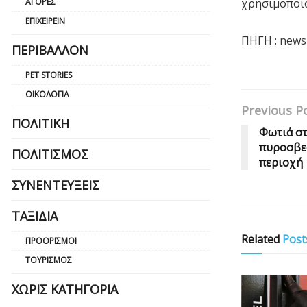
χρησιμοποι
ΑΓΟΡΈΣ
ΕΠΙΧΕΙΡΕΊΝ
ΠΗΓΗ : news
ΠΕΡΙΒΆΛΛΟΝ
PET STORIES
ΟΙΚΟΛΟΓΊΑ
Previous P
ΠΟΛΙΤΙΚΉ
Φωτιά στ
πυροσβεσ
ΠΟΛΙΤΙΣΜΌΣ
περιοχή
ΣΥΝΕΝΤΕΎΞΕΙΣ
ΤΑΞΊΔΙΑ
Related
Post
ΠΡΟΟΡΙΣΜΟΊ
ΤΟΥΡΙΣΜΌΣ
ΧΩΡΊΣ ΚΑΤΗΓΟΡΊΑ