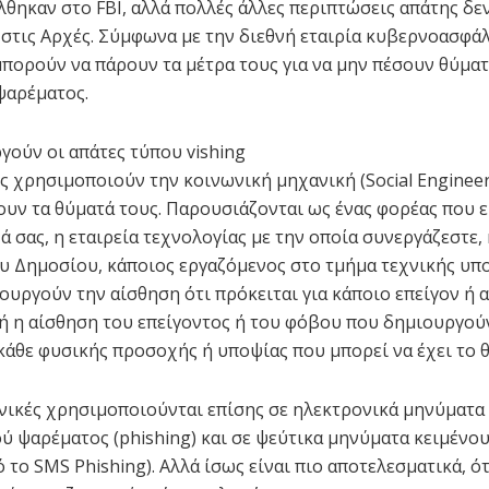
λθηκαν στο FBI, αλλά πολλές άλλες περιπτώσεις απάτης δε
στις Αρχές. Σύμφωνα με την διεθνή εταιρία κυβερνοασφάλ
μπορούν να πάρουν τα μέτρα τους για να μην πέσουν θύματ
ψαρέματος.
γούν οι απάτες τύπου vishing
ς χρησιμοποιούν την κοινωνική μηχανική (Social Engineeri
υν τα θύματά τους. Παρουσιάζονται ως ένας φορέας που 
ά σας, η εταιρεία τεχνολογίας με την οποία συνεργάζεστε,
υ Δημοσίου, κάποιος εργαζόμενος στο τμήμα τεχνικής υπ
ιουργούν την αίσθηση ότι πρόκειται για κάποιο επείγον ή
ή η αίσθηση του επείγοντος ή του φόβου που δημιουργού
κάθε φυσικής προσοχής ή υποψίας που μπορεί να έχει το 
χνικές χρησιμοποιούνται επίσης σε ηλεκτρονικά μηνύματα
ύ ψαρέματος (phishing) και σε ψεύτικα μηνύματα κειμένο
 το SMS Phishing). Αλλά ίσως είναι πιο αποτελεσματικά, ό