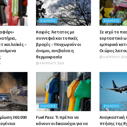
ΕΙΔΉΣΕΙΣ
ΕΙΔΉΣΕΙΣ
σαφάρι»
Καιρός: Άστατος με
Σε ισχύ το πα
ρατήρια,
συννεφιά και τοπικές
εορταστικό ω
 και λαϊκές –
βροχές – Υποχωρούν οι
εμπορικά κατ
αινόμενα
άνεμοι, ανεβαίνει η
Οι ώρες λειτο
ς
θερμοκρασία
4 ΑΠΡΙΛΊΟΥ 202
6
4 ΑΠΡΙΛΊΟΥ 2026
ΕΙΔΉΣΕΙΣ
ΕΙΔΉΣΕΙΣ
μίωση 360.000
Fuel Pass: Τι πρέπει να
Αναγκαστική
κογένεια
κάνουν οι δικαιούχοι για να
πτήσης της R