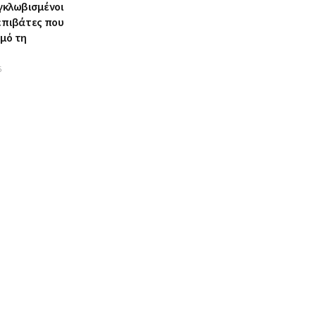
γκλωβισμένοι
 επιβάτες που
σμό τη
6