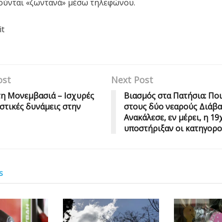
ούνται «ζωντανά» μέσω τηλεφώνου.
it
ost
Next Post
η Μονεμβασιά – Ισχυρές
Βιασμός στα Πατήσια: Πο
τικές δυνάμεις στην
στους δύο νεαρούς Διάβα
Ανακάλεσε, εν μέρει, η 19
υποστήριξαν οι κατηγορο
s