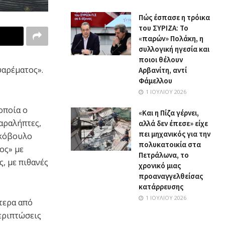
Πώς έσπασε η τρόικα
του ΣΥΡΙΖΑ: Το
«παρών» Πολάκη, η
συλλογική ηγεσία και
ποιοι θέλουν
ψαρέματος».
Αρβανίτη, αντί
Φάμελλου
1 ΙΟΥΛΊΟΥ 2026
οποία ο
«Και η Πίζα γέρνει,
αραλήπτες,
αλλά δεν έπεσε» είχε
πει μηχανικός για την
ακόβουλο
πολυκατοικία στα
ος» με
Πετράλωνα, το
, με πιθανές
χρονικό μιας
προαναγγελθείσας
κατάρρευσης
1 ΙΟΥΛΊΟΥ 2026
ότερα από
εριπτώσεις