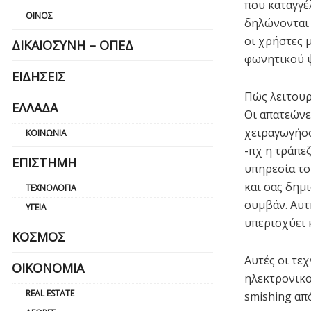
που καταγγέ
ΟΊΝΟΣ
δηλώνονται 
οι χρήστες 
ΔΙΚΑΙΟΣΎΝΗ – ΟΠΕΔ
φωνητικού 
ΕΙΔΉΣΕΙΣ
Πώς λειτουρ
ΕΛΛΆΔΑ
Οι απατεώνε
χειραγωγήσο
ΚΟΙΝΩΝΊΑ
-πχ η τράπεζ
ΕΠΙΣΤΉΜΗ
υπηρεσία το
και σας δημ
ΤΕΧΝΟΛΟΓΊΑ
συμβάν. Αυτ
ΥΓΕΊΑ
υπερισχύει 
ΚΌΣΜΟΣ
Αυτές οι τε
ΟΙΚΟΝΟΜΊΑ
ηλεκτρονικο
REAL ESTATE
smishing από