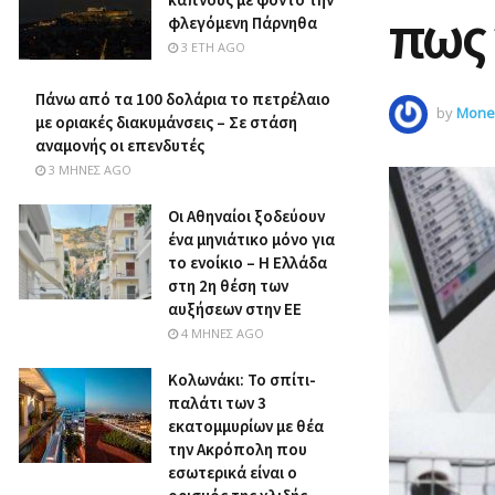
πως 
φλεγόμενη Πάρνηθα
3 ΈΤΗ AGO
Πάνω από τα 100 δολάρια το πετρέλαιο
by
Money
με οριακές διακυμάνσεις – Σε στάση
αναμονής οι επενδυτές
3 ΜΉΝΕΣ AGO
Οι Αθηναίοι ξοδεύουν
ένα μηνιάτικο μόνο για
το ενοίκιο – Η Ελλάδα
στη 2η θέση των
αυξήσεων στην ΕΕ
4 ΜΉΝΕΣ AGO
Κολωνάκι: Το σπίτι-
παλάτι των 3
εκατομμυρίων με θέα
την Ακρόπολη που
εσωτερικά είναι ο