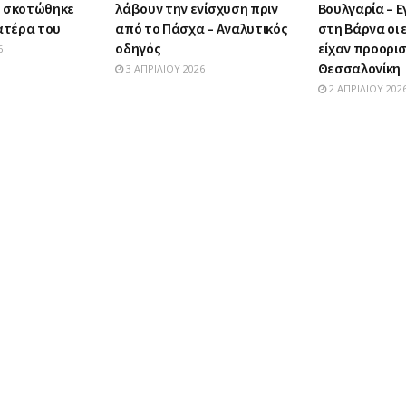
υ σκοτώθηκε
λάβουν την ενίσχυση πριν
Βουλγαρία – Ε
πατέρα του
από το Πάσχα – Αναλυτικός
στη Βάρνα οι
οδηγός
είχαν προορι
6
Θεσσαλονίκη
3 ΑΠΡΙΛΊΟΥ 2026
2 ΑΠΡΙΛΊΟΥ 202