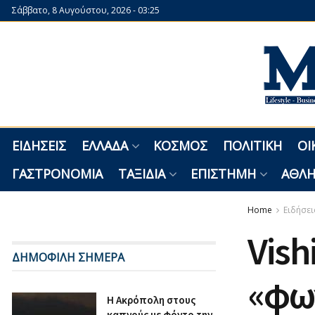
Σάββατο, 8 Αυγούστου, 2026 - 03:25
ΕΙΔΉΣΕΙΣ
ΕΛΛΆΔΑ
ΚΌΣΜΟΣ
ΠΟΛΙΤΙΚΉ
ΟΙ
ΓΑΣΤΡΟΝΟΜΊΑ
ΤΑΞΊΔΙΑ
ΕΠΙΣΤΉΜΗ
ΑΘΛΗ
Home
Ειδήσει
Vish
ΔΗΜΟΦΙΛΗ ΣΗΜΕΡΑ
«φω
Η Ακρόπολη στους
καπνούς με φόντο την