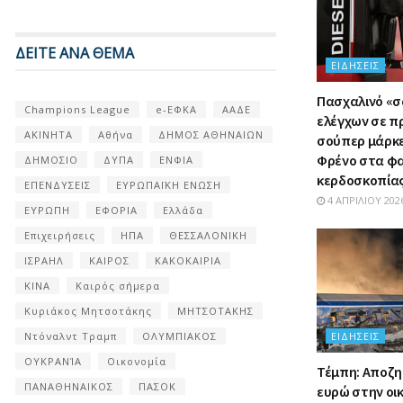
ΔΕΙΤΕ ΑΝΑ ΘΕΜΑ
ΕΙΔΉΣΕΙΣ
Πασχαλινό «
Champions League
e-ΕΦΚΑ
ΑΑΔΕ
ελέγχων σε π
ΑΚΙΝΗΤΑ
Αθήνα
ΔΗΜΟΣ ΑΘΗΝΑΙΩΝ
σούπερ μάρκετ
Φρένο στα φ
ΔΗΜΟΣΙΟ
ΔΥΠΑ
ΕΝΦΙΑ
κερδοσκοπία
ΕΠΕΝΔΥΣΕΙΣ
ΕΥΡΩΠΑΪΚΗ ΕΝΩΣΗ
4 ΑΠΡΙΛΊΟΥ 202
ΕΥΡΩΠΗ
ΕΦΟΡΙΑ
Ελλάδα
Επιχειρήσεις
ΗΠΑ
ΘΕΣΣΑΛΟΝΙΚΗ
ΙΣΡΑΗΛ
ΚΑΙΡΟΣ
ΚΑΚΟΚΑΙΡΙΑ
ΚΙΝΑ
Καιρός σήμερα
Κυριάκος Μητσοτάκης
ΜΗΤΣΟΤΑΚΗΣ
Ντόναλντ Τραμπ
ΟΛΥΜΠΙΑΚΟΣ
ΕΙΔΉΣΕΙΣ
ΟΥΚΡΑΝΊΑ
Οικονομία
Τέμπη: Αποζη
ΠΑΝΑΘΗΝΑΙΚΟΣ
ΠΑΣΟΚ
ευρώ στην οι