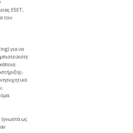
ν
ειας ESET,
α του
ng) για να
εμπιστεύεστε
 κάποια
οστήριξης-
 ανησυχητικό
ν,
θύμα.
υ (γνωστά ως
ταν