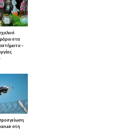
σχαλινό
ράριο στα
αστήματα –
υργίας
6
 προσγείωση
yanair στη