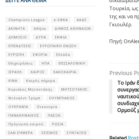
ΔΕΙΤΕ ΑΝΑ ΘΕΜΑ
δικαιωμάτων
Τουρκία, ως
της και να 
Champions League
e-ΕΦΚΑ
ΑΑΔΕ
Γκιουλέρ.
ΑΚΙΝΗΤΑ
Αθήνα
ΔΗΜΟΣ ΑΘΗΝΑΙΩΝ
ΔΗΜΟΣΙΟ
ΔΥΠΑ
ΕΝΦΙΑ
Πηγή: OnAler
ΕΠΕΝΔΥΣΕΙΣ
ΕΥΡΩΠΑΪΚΗ ΕΝΩΣΗ
ΕΥΡΩΠΗ
ΕΦΟΡΙΑ
Ελλάδα
Επιχειρήσεις
ΗΠΑ
ΘΕΣΣΑΛΟΝΙΚΗ
Previous P
ΙΣΡΑΗΛ
ΚΑΙΡΟΣ
ΚΑΚΟΚΑΙΡΙΑ
ΚΙΝΑ
Καιρός σήμερα
Το Ιράν 
συνεργασ
Κυριάκος Μητσοτάκης
ΜΗΤΣΟΤΑΚΗΣ
ναυτικού
Ντόναλντ Τραμπ
ΟΛΥΜΠΙΑΚΟΣ
συνδιαχε
ΟΥΚΡΑΝΊΑ
Οικονομία
Ορμούζ μ
ΠΑΝΑΘΗΝΑΙΚΟΣ
ΠΑΣΟΚ
Πρόγνωση καιρού
ΡΩΣΙΑ
ΣΑΝ ΣΉΜΕΡΑ
ΣΕΙΣΜΟΣ
ΣΥΝΤΑΞΕΙΣ
Related
Post