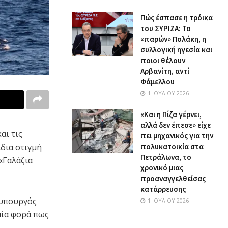
Πώς έσπασε η τρόικα
του ΣΥΡΙΖΑ: Το
«παρών» Πολάκη, η
συλλογική ηγεσία και
ποιοι θέλουν
Αρβανίτη, αντί
Φάμελλου
1 ΙΟΥΛΊΟΥ 2026
«Και η Πίζα γέρνει,
αλλά δεν έπεσε» είχε
αι τις
πει μηχανικός για την
ίδια στιγμή
πολυκατοικία στα
Πετράλωνα, το
«Γαλάζια
χρονικό μιας
προαναγγελθείσας
κατάρρευσης
 υπουργός
1 ΙΟΥΛΊΟΥ 2026
μία φορά πως