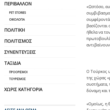
ΠΕΡΙΒΆΛΛΟΝ
«Ωστόσο, αυ
συμβιβασμού
PET STORIES
συμφέροντά 
ΟΙΚΟΛΟΓΊΑ
βασίζονται σ
ΠΟΛΙΤΙΚΉ
ήθελα να το
πρωτοβουλίε
ΠΟΛΙΤΙΣΜΌΣ
αντιβαίνουν
ΣΥΝΕΝΤΕΎΞΕΙΣ
ΤΑΞΊΔΙΑ
Ο Τούρκος υ
ΠΡΟΟΡΙΣΜΟΊ
της χώρας «
ΤΟΥΡΙΣΜΌΣ
συστήματα, 
ΧΩΡΊΣ ΚΑΤΗΓΟΡΊΑ
δύναμη και 
«Ομοίως, η 