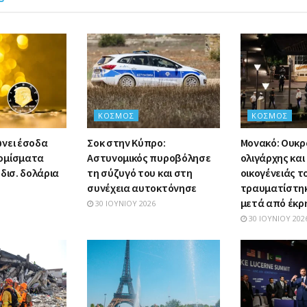
ΚΌΣΜΟΣ
ΚΌΣΜΟΣ
νει έσοδα
Σοκ στην Κύπρο:
Μονακό: Ουκρ
ομίσματα
Αστυνομικός πυροβόλησε
ολιγάρχης και
δισ. δολάρια
τη σύζυγό του και στη
οικογένειάς τ
συνέχεια αυτοκτόνησε
τραυματίστη
μετά από έκρ
30 ΙΟΥΝΊΟΥ 2026
30 ΙΟΥΝΊΟΥ 202