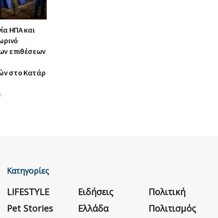
ία ΗΠΑ και
ωρινό
ων επιθέσεων
ών στο Κατάρ
6
Κατηγορίες
LIFESTYLE
Ειδήσεις
Πολιτική
Pet Stories
Ελλάδα
Πολιτισμός