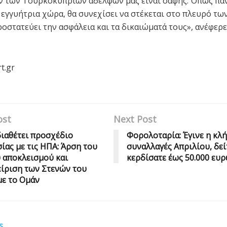
 των Τουρκοκυπρίων αδελφών μας είναι σαφής. Όπως πάν
 εγγυήτρια χώρα, θα συνεχίσει να στέκεται στο πλευρό τω
προστατεύει την ασφάλεια και τα δικαιώματά τους», ανέφερ
t.gr
ost
Next Post
διαθέτει προσχέδιο
Φορολοταρία: Έγινε η κλή
ίας με τις ΗΠΑ: Άρση του
συναλλαγές Απριλίου, δεί
 αποκλεισμού και
κερδίσατε έως 50.000 ευ
ίριση των Στενών του
ε το Ομάν
s