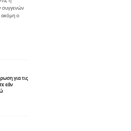
τα, η
ν συγγενών
ε ακόμη ο
ρωση για τις
τε εάν
ρώ