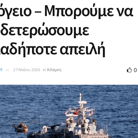
γειο – Μπορούμε να
υδετερώσουμε
ιαδήποτε απειλή
0
01
27 Μαΐου 2026
in
Κόσμος