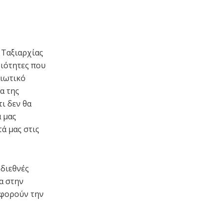
 Ταξιαρχίας
ριότητες που
τιωτικό
α της
τι δεν θα
ά μας
ά μας στις
 διεθνές
α στην
αφορούν την