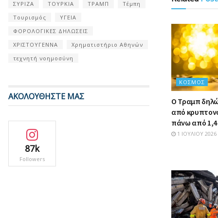
ΣΥΡΙΖΑ
ΤΟΥΡΚΙΑ
ΤΡΑΜΠ
Τέμπη
Τουρισμός
ΥΓΕΙΑ
ΦΟΡΟΛΟΓΙΚΕΣ ΔΗΛΩΣΕΙΣ
ΧΡΙΣΤΟΥΓΕΝΝΑ
Χρηματιστήριο Αθηνών
τεχνητή νοημοσύνη
ΚΌΣΜΟΣ
ΑΚΟΛΟΥΘΗΣΤΕ ΜΑΣ
Ο Τραμπ δηλώ
από κρυπτον
πάνω από 1,4 
1 ΙΟΥΛΊΟΥ 2026
87k
Followers