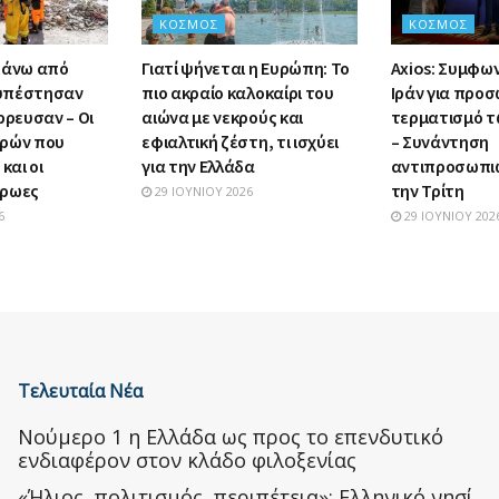
ΚΌΣΜΟΣ
ΚΌΣΜΟΣ
Πάνω από
Γιατί ψήνεται η Ευρώπη: Το
Axios: Συμφων
α υπέστησαν
πιο ακραίο καλοκαίρι του
Ιράν για προσ
ρρευσαν – Οι
αιώνα με νεκρούς και
τερματισμό τ
ωρών που
εφιαλτική ζέστη, τι ισχύει
– Συνάντηση
και οι
για την Ελλάδα
αντιπροσωπι
ήρωες
την Τρίτη
29 ΙΟΥΝΊΟΥ 2026
6
29 ΙΟΥΝΊΟΥ 202
Τελευταία Νέα
Nούμερο 1 η Ελλάδα ως προς το επενδυτικό
ενδιαφέρον στον κλάδο φιλοξενίας
«Ήλιος, πολιτισμός, περιπέτεια»: Ελληνικό νησί