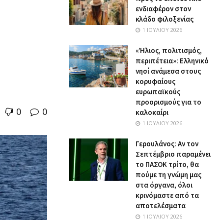
ενδιαφέρον στον
κλάδο φιλοξενίας
1 ΙΟΥΛΊΟΥ 2026
«Ήλιος, πολιτισμός,
περιπέτεια»: Ελληνικό
νησί ανάμεσα στους
κορυφαίους
ευρωπαϊκούς
προορισμούς για το
0
0
καλοκαίρι
1 ΙΟΥΛΊΟΥ 2026
Γερουλάνος: Αν τον
Σεπτέμβριο παραμένει
το ΠΑΣΟΚ τρίτο, θα
πούμε τη γνώμη μας
στα όργανα, όλοι
κρινόμαστε από τα
αποτελέσματα
1 ΙΟΥΛΊΟΥ 2026