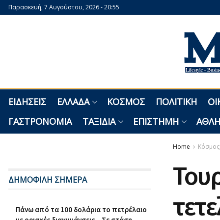
Παρασκευή, 7 Αυγούστου, 2026 - 20:55
ΕΙΔΉΣΕΙΣ
ΕΛΛΆΔΑ
ΚΌΣΜΟΣ
ΠΟΛΙΤΙΚΉ
ΟΙ
ΓΑΣΤΡΟΝΟΜΊΑ
ΤΑΞΊΔΙΑ
ΕΠΙΣΤΉΜΗ
ΑΘΛΗ
Home
Κόσμος
Τουρ
ΔΗΜΟΦΙΛΗ ΣΗΜΕΡΑ
τετε
Πάνω από τα 100 δολάρια το πετρέλαιο
με οριακές διακυμάνσεις – Σε στάση