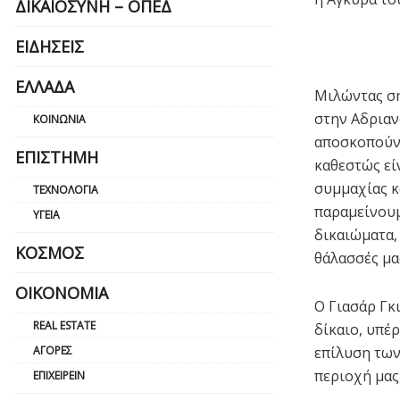
ΔΙΚΑΙΟΣΎΝΗ – ΟΠΕΔ
ΕΙΔΉΣΕΙΣ
ΕΛΛΆΔΑ
Μιλώντας σή
στην Αδριαν
ΚΟΙΝΩΝΊΑ
αποσκοπούν 
ΕΠΙΣΤΉΜΗ
καθεστώς είν
συμμαχίας κα
ΤΕΧΝΟΛΟΓΊΑ
παραμείνουμ
ΥΓΕΊΑ
δικαιώματα,
ΚΌΣΜΟΣ
θάλασσές μα
ΟΙΚΟΝΟΜΊΑ
Ο Γιασάρ Γκ
REAL ESTATE
δίκαιο, υπέρ
ΑΓΟΡΈΣ
επίλυση των
περιοχή μας,
ΕΠΙΧΕΙΡΕΊΝ