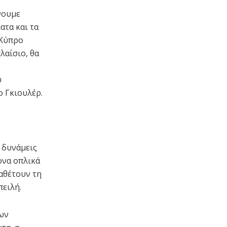
νουμε
ατα και τα
 Κύπρο
λαίσιο, θα
υ
ο Γκιουλέρ.
 δυνάμεις
ονα οπλικά
αθέτουν τη
ειλή.
των