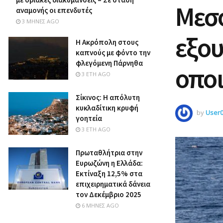
Μεσό
αναμονής οι επενδυτές
3 ΜΉΝΕΣ AGO
εξο
Η Ακρόπολη στους
καπνούς με φόντο την
φλεγόμενη Πάρνηθα
οπο
3 ΈΤΗ AGO
Σίκινος: Η απόλυτη
κυκλαδίτικη κρυφή
by
User
γοητεία
3 ΈΤΗ AGO
Πρωταθλήτρια στην
Ευρωζώνη η Ελλάδα:
Εκτίναξη 12,5% στα
επιχειρηματικά δάνεια
τον Δεκέμβριο 2025
6 ΜΉΝΕΣ AGO