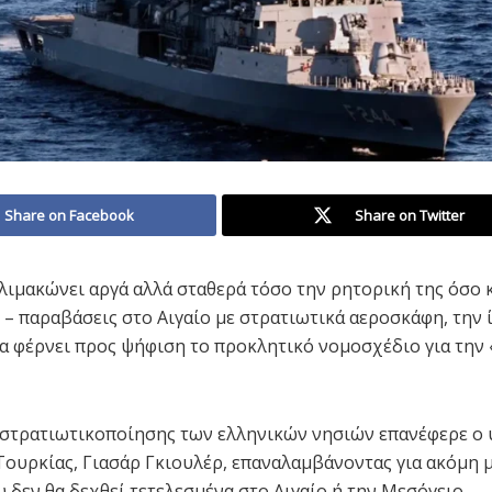
Share on Facebook
Share on Twitter
λιμακώνει αργά αλλά σταθερά τόσο την ρητορική της όσο κ
 – παραβάσεις στο Αιγαίο με στρατιωτικά αεροσκάφη, την 
α φέρνει προς ψήφιση το προκλητικό νομοσχέδιο για την 
 στρατιωτικοποίησης των ελληνικών νησιών επανέφερε ο
Τουρκίας, Γιασάρ Γκιουλέρ, επαναλαμβάνοντας για ακόμη 
υ δεν θα δεχθεί τετελεσμένα στο Αιγαίο ή την Μεσόγειο.