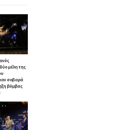
ανός
 δύο μέλη της
ου
καν σοβαρά
ηξη βόμβας
6