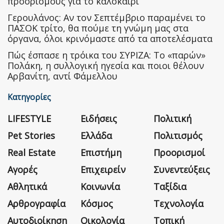
προορισμούς για το καλοκαίρι
Γερουλάνος: Αν τον Σεπτέμβριο παραμένει το
ΠΑΣΟΚ τρίτο, θα πούμε τη γνώμη μας στα
όργανα, όλοι κρινόμαστε από τα αποτελέσματα
Πώς έσπασε η τρόικα του ΣΥΡΙΖΑ: Το «παρών»
Πολάκη, η συλλογική ηγεσία και ποιοι θέλουν
Αρβανίτη, αντί Φάμελλου
Κατηγορίες
LIFESTYLE
Ειδήσεις
Πολιτική
Pet Stories
Ελλάδα
Πολιτισμός
Real Estate
Επιστήμη
Προορισμοί
Αγορές
Επιχειρείν
Συνεντεύξεις
Αθλητικά
Κοινωνία
Ταξίδια
Αρθρογραφία
Κόσμος
Τεχνολογία
Αυτοδιοίκηση
Οικολογία
Τοπική