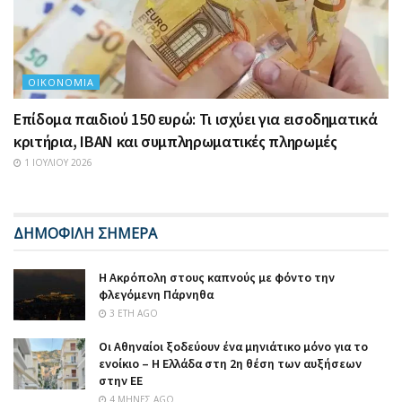
ΟΙΚΟΝΟΜΊΑ
Επίδομα παιδιού 150 ευρώ: Τι ισχύει για εισοδηματικά
κριτήρια, IBAN και συμπληρωματικές πληρωμές
1 ΙΟΥΛΊΟΥ 2026
ΔΗΜΟΦΙΛΗ ΣΗΜΕΡΑ
Η Ακρόπολη στους καπνούς με φόντο την
φλεγόμενη Πάρνηθα
3 ΈΤΗ AGO
Οι Αθηναίοι ξοδεύουν ένα μηνιάτικο μόνο για το
ενοίκιο – Η Ελλάδα στη 2η θέση των αυξήσεων
στην ΕΕ
4 ΜΉΝΕΣ AGO