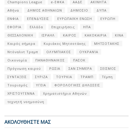
Champions League
e-ΕΦΚΑ
ΑΑΔΕ
ΑΚΙΝΗΤΑ
Αθήνα
ΔΗΜΟΣ ΑΘΗΝΑΙΩΝ
ΔΗΜΟΣΙΟ
ΔΥΠΑ
ΕΝΦΙΑ
ΕΠΕΝΔΥΣΕΙΣ
ΕΥΡΩΠΑΪΚΗ ΕΝΩΣΗ
ΕΥΡΩΠΗ
ΕΦΟΡΙΑ
Ελλάδα
Επιχειρήσεις
ΗΠΑ
ΘΕΣΣΑΛΟΝΙΚΗ
ΙΣΡΑΗΛ
ΚΑΙΡΟΣ
ΚΑΚΟΚΑΙΡΙΑ
ΚΙΝΑ
Καιρός σήμερα
Κυριάκος Μητσοτάκης
ΜΗΤΣΟΤΑΚΗΣ
Ντόναλντ Τραμπ
ΟΛΥΜΠΙΑΚΟΣ
ΟΥΚΡΑΝΊΑ
Οικονομία
ΠΑΝΑΘΗΝΑΙΚΟΣ
ΠΑΣΟΚ
Πρόγνωση καιρού
ΡΩΣΙΑ
ΣΑΝ ΣΉΜΕΡΑ
ΣΕΙΣΜΟΣ
ΣΥΝΤΑΞΕΙΣ
ΣΥΡΙΖΑ
ΤΟΥΡΚΙΑ
ΤΡΑΜΠ
Τέμπη
Τουρισμός
ΥΓΕΙΑ
ΦΟΡΟΛΟΓΙΚΕΣ ΔΗΛΩΣΕΙΣ
ΧΡΙΣΤΟΥΓΕΝΝΑ
Χρηματιστήριο Αθηνών
τεχνητή νοημοσύνη
ΑΚΟΛΟΥΘΗΣΤΕ ΜΑΣ