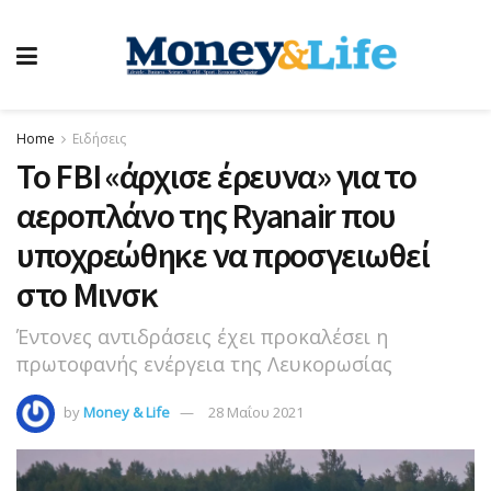
Home
Ειδήσεις
Το FBI «άρχισε έρευνα» για το
αεροπλάνο της Ryanair που
υποχρεώθηκε να προσγειωθεί
στο Μινσκ
Έντονες αντιδράσεις έχει προκαλέσει η
πρωτοφανής ενέργεια της Λευκορωσίας
by
Money & Life
28 Μαΐου 2021