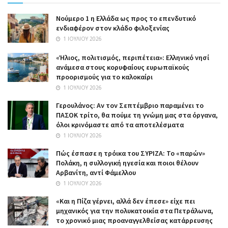
Nούμερο 1 η Ελλάδα ως προς το επενδυτικό
ενδιαφέρον στον κλάδο φιλοξενίας
1 ΙΟΥΛΊΟΥ 2026
«Ήλιος, πολιτισμός, περιπέτεια»: Ελληνικό νησί
ανάμεσα στους κορυφαίους ευρωπαϊκούς
προορισμούς για το καλοκαίρι
1 ΙΟΥΛΊΟΥ 2026
Γερουλάνος: Αν τον Σεπτέμβριο παραμένει το
ΠΑΣΟΚ τρίτο, θα πούμε τη γνώμη μας στα όργανα,
όλοι κρινόμαστε από τα αποτελέσματα
1 ΙΟΥΛΊΟΥ 2026
Πώς έσπασε η τρόικα του ΣΥΡΙΖΑ: Το «παρών»
Πολάκη, η συλλογική ηγεσία και ποιοι θέλουν
Αρβανίτη, αντί Φάμελλου
1 ΙΟΥΛΊΟΥ 2026
«Και η Πίζα γέρνει, αλλά δεν έπεσε» είχε πει
μηχανικός για την πολυκατοικία στα Πετράλωνα,
το χρονικό μιας προαναγγελθείσας κατάρρευσης