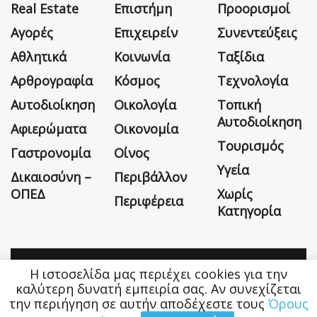
Real Estate
Επιστήμη
Προορισμοί
Αγορές
Επιχειρείν
Συνεντεύξεις
Αθλητικά
Κοινωνία
Ταξίδια
Αρθρογραφία
Κόσμος
Τεχνολογία
Αυτοδιοίκηση
Οικολογία
Τοπική
Αυτοδιοίκηση
Αφιερώματα
Οικονομία
Τουρισμός
Γαστρονομία
Οίνος
Υγεία
Δικαιοσύνη –
Περιβάλλον
ΟΠΕΔ
Χωρίς
Περιφέρεια
Κατηγορία
Η ιστοσελίδα μας περιέχει cookies για την
Η εταιρεία
Όροι Χρήσης
Επικοινωνία
καλύτερη δυνατή εμπειρία σας. Αν συνεχίζεται
την περιήγηση σε αυτήν αποδέχεστε τους
Όρους
Money&Life
©