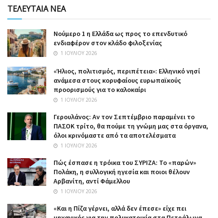
ΤΕΛΕΥΤΑΙΑ ΝΕΑ
Nούμερο 1 η Ελλάδα ως προς το επενδυτικό
ενδιαφέρον στον κλάδο φιλοξενίας
1 ΙΟΥΛΊΟΥ 2026
«Ήλιος, πολιτισμός, περιπέτεια»: Ελληνικό νησί
ανάμεσα στους κορυφαίους ευρωπαϊκούς
προορισμούς για το καλοκαίρι
1 ΙΟΥΛΊΟΥ 2026
Γερουλάνος: Αν τον Σεπτέμβριο παραμένει το
ΠΑΣΟΚ τρίτο, θα πούμε τη γνώμη μας στα όργανα,
όλοι κρινόμαστε από τα αποτελέσματα
1 ΙΟΥΛΊΟΥ 2026
Πώς έσπασε η τρόικα του ΣΥΡΙΖΑ: Το «παρών»
Πολάκη, η συλλογική ηγεσία και ποιοι θέλουν
Αρβανίτη, αντί Φάμελλου
1 ΙΟΥΛΊΟΥ 2026
«Και η Πίζα γέρνει, αλλά δεν έπεσε» είχε πει
μηχανικός για την πολυκατοικία στα Πετράλωνα,