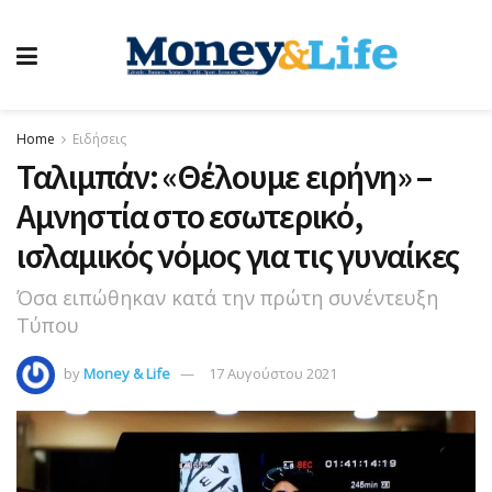
Home
Ειδήσεις
Ταλιμπάν: «Θέλουμε ειρήνη» –
Αμνηστία στο εσωτερικό,
ισλαμικός νόμος για τις γυναίκες
Όσα ειπώθηκαν κατά την πρώτη συνέντευξη
Τύπου
by
Money & Life
17 Αυγούστου 2021