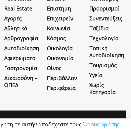
Real Estate
Επιστήμη
Προορισμοί
Αγορές
Επιχειρείν
Συνεντεύξεις
Αθλητικά
Κοινωνία
Ταξίδια
Αρθρογραφία
Κόσμος
Τεχνολογία
Αυτοδιοίκηση
Οικολογία
Τοπική
Αυτοδιοίκηση
Αφιερώματα
Οικονομία
Τουρισμός
Γαστρονομία
Οίνος
Υγεία
Δικαιοσύνη –
Περιβάλλον
ΟΠΕΔ
Χωρίς
Περιφέρεια
Κατηγορία
Η εταιρεία
Όροι Χρήσης
Επικοινωνία
ιήγηση σε αυτήν αποδέχεστε τους
Όρους Χρήσης
.