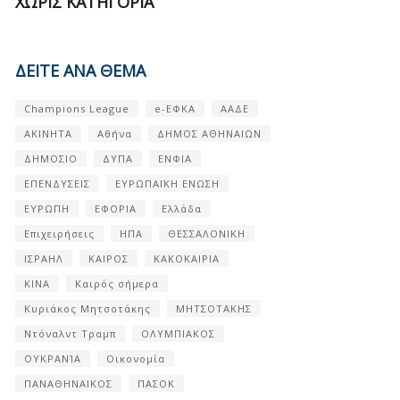
ΧΩΡΊΣ ΚΑΤΗΓΟΡΊΑ
ΔΕΙΤΕ ΑΝΑ ΘΕΜΑ
Champions League
e-ΕΦΚΑ
ΑΑΔΕ
ΑΚΙΝΗΤΑ
Αθήνα
ΔΗΜΟΣ ΑΘΗΝΑΙΩΝ
ΔΗΜΟΣΙΟ
ΔΥΠΑ
ΕΝΦΙΑ
ΕΠΕΝΔΥΣΕΙΣ
ΕΥΡΩΠΑΪΚΗ ΕΝΩΣΗ
ΕΥΡΩΠΗ
ΕΦΟΡΙΑ
Ελλάδα
Επιχειρήσεις
ΗΠΑ
ΘΕΣΣΑΛΟΝΙΚΗ
ΙΣΡΑΗΛ
ΚΑΙΡΟΣ
ΚΑΚΟΚΑΙΡΙΑ
ΚΙΝΑ
Καιρός σήμερα
Κυριάκος Μητσοτάκης
ΜΗΤΣΟΤΑΚΗΣ
Ντόναλντ Τραμπ
ΟΛΥΜΠΙΑΚΟΣ
ΟΥΚΡΑΝΊΑ
Οικονομία
ΠΑΝΑΘΗΝΑΙΚΟΣ
ΠΑΣΟΚ