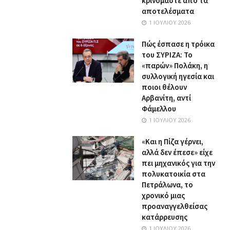
κρινόμαστε από τα
αποτελέσματα
1 ΙΟΥΛΊΟΥ 2026
Πώς έσπασε η τρόικα
του ΣΥΡΙΖΑ: Το
«παρών» Πολάκη, η
συλλογική ηγεσία και
ποιοι θέλουν
Αρβανίτη, αντί
Φάμελλου
1 ΙΟΥΛΊΟΥ 2026
«Και η Πίζα γέρνει,
αλλά δεν έπεσε» είχε
πει μηχανικός για την
πολυκατοικία στα
Πετράλωνα, το
χρονικό μιας
προαναγγελθείσας
κατάρρευσης
1 ΙΟΥΛΊΟΥ 2026