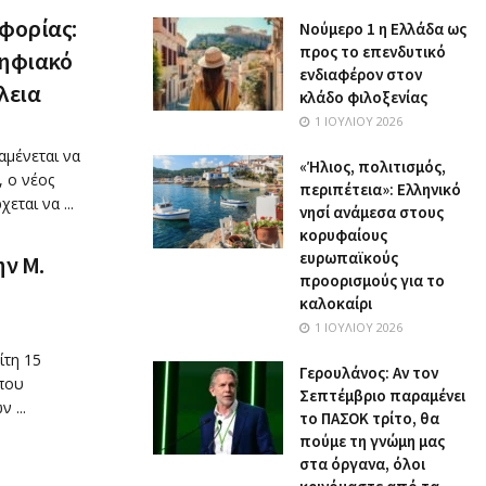
φορίας:
Nούμερο 1 η Ελλάδα ως
προς το επενδυτικό
ψηφιακό
ενδιαφέρον στον
λεια
κλάδο φιλοξενίας
1 ΙΟΥΛΊΟΥ 2026
αμένεται να
«Ήλιος, πολιτισμός,
, ο νέος
περιπέτεια»: Ελληνικό
ται να ...
νησί ανάμεσα στους
κορυφαίους
ευρωπαϊκούς
ην Μ.
προορισμούς για το
καλοκαίρι
1 ΙΟΥΛΊΟΥ 2026
ίτη 15
Γερουλάνος: Αν τον
που
Σεπτέμβριο παραμένει
 ...
το ΠΑΣΟΚ τρίτο, θα
πούμε τη γνώμη μας
στα όργανα, όλοι