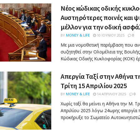
Νέος κώδικας οδικής κυκλο
Αυστηρότερες ποινές και 
μέλλον για την οδική ασφά
BY
MONEY & LIFE
10 ΙΟΥΝΊΟΥ 2025
0
Με μια νομοθετική παρέμβαση που αν
συζητηθεί στην Ολομέλεια της Βουλής
Κώδικας Οδικής Κυκλοφορίας (ΚΟΚ) έρχε
Απεργία Ταξί στην Αθήνα τ
Τρίτη 15 Απριλίου 2025
BY
MONEY & LIFE
14 ΑΠΡΙΛΊΟΥ 2025
0
Χωρίς ταξί θα μείνει η Αθήνα την Μ. Τρ
Απριλίου 2025 λόγω 24ωρης απεργία 
προκήρυξε το Σωματείο Αυτοκινητιστών