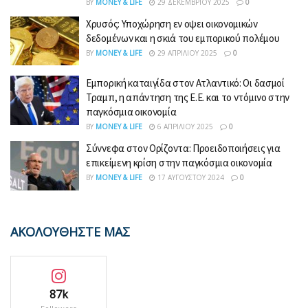
BY
MONEY & LIFE
29 ΔΕΚΕΜΒΡΊΟΥ 2025
0
Χρυσός: Υποχώρηση εν οψει οικονομικών
δεδομένων και η σκιά του εμπορικού πολέμου
BY
MONEY & LIFE
29 ΑΠΡΙΛΊΟΥ 2025
0
Εμπορική καταιγίδα στον Ατλαντικό: Οι δασμοί
Τραμπ, η απάντηση της Ε.Ε. και το ντόμινο στην
παγκόσμια οικονομία
BY
MONEY & LIFE
6 ΑΠΡΙΛΊΟΥ 2025
0
Σύννεφα στον Ορίζοντα: Προειδοποιήσεις για
επικείμενη κρίση στην παγκόσμια οικονομία
BY
MONEY & LIFE
17 ΑΥΓΟΎΣΤΟΥ 2024
0
ΑΚΟΛΟΥΘΗΣΤΕ ΜΑΣ
87k