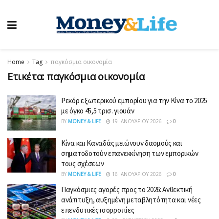
Home
Tag
παγκόσμια οικονομία
Ετικέτα:
παγκόσμια οικονομία
Ρεκόρ εξωτερικού εμπορίου για την Κίνα το 2025
με όγκο 45,5 τρισ. γιουάν
BY
MONEY & LIFE
19 ΙΑΝΟΥΑΡΊΟΥ 2026
0
Κίνα και Καναδάς μειώνουν δασμούς και
σηματοδοτούν επανεκκίνηση των εμπορικών
τους σχέσεων
BY
MONEY & LIFE
16 ΙΑΝΟΥΑΡΊΟΥ 2026
0
Παγκόσμιες αγορές προς το 2026: Ανθεκτική
ανάπτυξη, αυξημένη μεταβλητότητα και νέες
επενδυτικές ισορροπίες