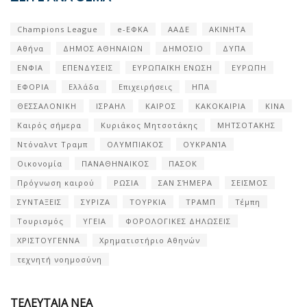
Champions League
e-ΕΦΚΑ
ΑΑΔΕ
ΑΚΙΝΗΤΑ
Αθήνα
ΔΗΜΟΣ ΑΘΗΝΑΙΩΝ
ΔΗΜΟΣΙΟ
ΔΥΠΑ
ΕΝΦΙΑ
ΕΠΕΝΔΥΣΕΙΣ
ΕΥΡΩΠΑΪΚΗ ΕΝΩΣΗ
ΕΥΡΩΠΗ
ΕΦΟΡΙΑ
Ελλάδα
Επιχειρήσεις
ΗΠΑ
ΘΕΣΣΑΛΟΝΙΚΗ
ΙΣΡΑΗΛ
ΚΑΙΡΟΣ
ΚΑΚΟΚΑΙΡΙΑ
ΚΙΝΑ
Καιρός σήμερα
Κυριάκος Μητσοτάκης
ΜΗΤΣΟΤΑΚΗΣ
Ντόναλντ Τραμπ
ΟΛΥΜΠΙΑΚΟΣ
ΟΥΚΡΑΝΊΑ
Οικονομία
ΠΑΝΑΘΗΝΑΙΚΟΣ
ΠΑΣΟΚ
Πρόγνωση καιρού
ΡΩΣΙΑ
ΣΑΝ ΣΉΜΕΡΑ
ΣΕΙΣΜΟΣ
ΣΥΝΤΑΞΕΙΣ
ΣΥΡΙΖΑ
ΤΟΥΡΚΙΑ
ΤΡΑΜΠ
Τέμπη
Τουρισμός
ΥΓΕΙΑ
ΦΟΡΟΛΟΓΙΚΕΣ ΔΗΛΩΣΕΙΣ
ΧΡΙΣΤΟΥΓΕΝΝΑ
Χρηματιστήριο Αθηνών
τεχνητή νοημοσύνη
ΤΕΛΕΥΤΑΙΑ ΝΕΑ