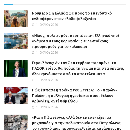
Nούμερο 1 η Ελλάδα ως προς το επενδυτικό
ενδιαφέρον στον κλάδο φιλοξενίας
1 ΙΟΥΛΊΟΥ 2026
«Ήλιος, πολιτισμός, περιπέτεια»: Ελληνικό νησί
ανάμεσα στους κορυφαίους ευρωπαϊκούς
προορισμούς για το καλοκαίρι
1 ΙΟΥΛΊΟΥ 2026
Γερουλάνος: Αν τον Σεπτέμβριο παραμένει το
ΠΑΣΟΚ τρίτο, θα πούμε τη γνώμη μας στα όργανα,
όλοι κρινόμαστε από τα αποτελέσματα
1 ΙΟΥΛΊΟΥ 2026
Πώς έσπασε η τρόικα του ΣΥΡΙΖΑ: Το «παρών»
Πολάκη, η συλλογική ηγεσία και ποιοι θέλουν
Αρβανίτη, αντί Φάμελλου
1 ΙΟΥΛΊΟΥ 2026
«Και η Πίζα γέρνει, αλλά δεν έπεσε» είχε πει
μηχανικός για την πολυκατοικία στα Πετράλωνα,
το χρονικό μιας προαναγγελθείσας κατάρρευσης