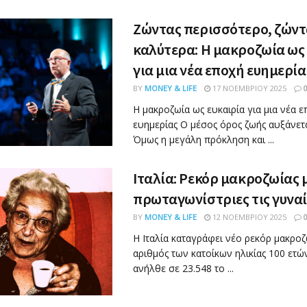
Ζώντας περισσότερο, ζώντ
καλύτερα: Η μακροζωία ως
για μια νέα εποχή ευημερία
BY
MONEY & LIFE
17 ΝΟΕΜΒΡΊΟΥ 2025
Η μακροζωία ως ευκαιρία για μια νέα 
ευημερίας Ο μέσος όρος ζωής αυξάνετ
Όμως η μεγάλη πρόκληση και ...
Ιταλία: Ρεκόρ μακροζωίας 
πρωταγωνίστριες τις γυνα
BY
MONEY & LIFE
12 ΝΟΕΜΒΡΊΟΥ 2025
Η Ιταλία καταγράφει νέο ρεκόρ μακροζ
αριθμός των κατοίκων ηλικίας 100 ετώ
ανήλθε σε 23.548 το ...