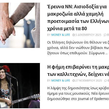
Έρευνα NN: Αισιοδοξία για
μακροζωία αλλά χαμηλή
προετοιμασία των Ελλήνων
χρόνια μετά τα 80
BY
MONEY & LIFE
5 ΔΕΚΕΜΒΡΊΟΥ 2025
0
Οι Έλληνες δηλώνουν ότι θέλουν να 
χρόνια, αλλά δεν νιώθουν βέβαιοι πω
ζήσουν όπως επιθυμούν. Σύμφωνα ...
Η φήμη επιβαρύνει τη μακ
των καλλιτεχνών, δείχνει ν
BY
MONEY & LIFE
27 ΝΟΕΜΒΡΊΟΥ 2025
Η λάμψη της δημοσιότητας ίσως κρύβε
τίμημα για τους μουσικούς. Νέα έρευν
δημοσιεύθηκε στο Journal of Epidemiolo