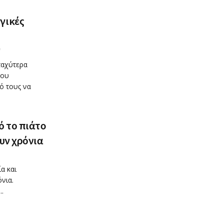
γικές
0
ταχύτερα
του
ό τους να
 το πιάτο
υν χρόνια
α και
νια.
..