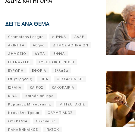
ΧΩΡΊΣ ΚΑΤΗΓΟΡΊΑ
ΔΕΙΤΕ ΑΝΑ ΘΕΜΑ
Champions League
e-ΕΦΚΑ
ΑΑΔΕ
ΑΚΙΝΗΤΑ
Αθήνα
ΔΗΜΟΣ ΑΘΗΝΑΙΩΝ
ΔΗΜΟΣΙΟ
ΔΥΠΑ
ΕΝΦΙΑ
ΕΠΕΝΔΥΣΕΙΣ
ΕΥΡΩΠΑΪΚΗ ΕΝΩΣΗ
ΕΥΡΩΠΗ
ΕΦΟΡΙΑ
Ελλάδα
Επιχειρήσεις
ΗΠΑ
ΘΕΣΣΑΛΟΝΙΚΗ
ΙΣΡΑΗΛ
ΚΑΙΡΟΣ
ΚΑΚΟΚΑΙΡΙΑ
ΚΙΝΑ
Καιρός σήμερα
Κυριάκος Μητσοτάκης
ΜΗΤΣΟΤΑΚΗΣ
Ντόναλντ Τραμπ
ΟΛΥΜΠΙΑΚΟΣ
ΟΥΚΡΑΝΊΑ
Οικονομία
ΠΑΝΑΘΗΝΑΙΚΟΣ
ΠΑΣΟΚ