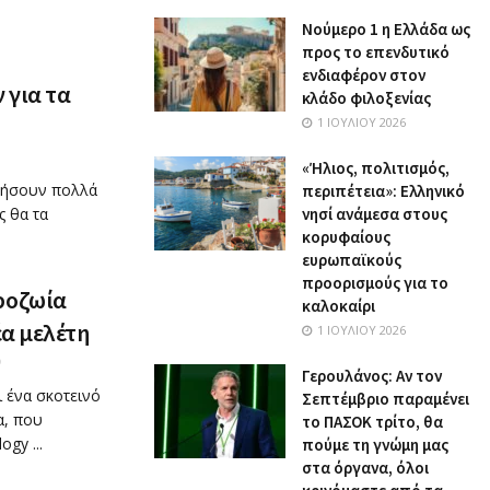
Nούμερο 1 η Ελλάδα ως
προς το επενδυτικό
ενδιαφέρον στον
 για τα
κλάδο φιλοξενίας
1 ΙΟΥΛΊΟΥ 2026
«Ήλιος, πολιτισμός,
ζήσουν πολλά
περιπέτεια»: Ελληνικό
ς θα τα
νησί ανάμεσα στους
κορυφαίους
ευρωπαϊκούς
προορισμούς για το
ροζωία
καλοκαίρι
έα μελέτη
1 ΙΟΥΛΊΟΥ 2026
0
Γερουλάνος: Αν τον
ι ένα σκοτεινό
Σεπτέμβριο παραμένει
α, που
το ΠΑΣΟΚ τρίτο, θα
gy ...
πούμε τη γνώμη μας
στα όργανα, όλοι