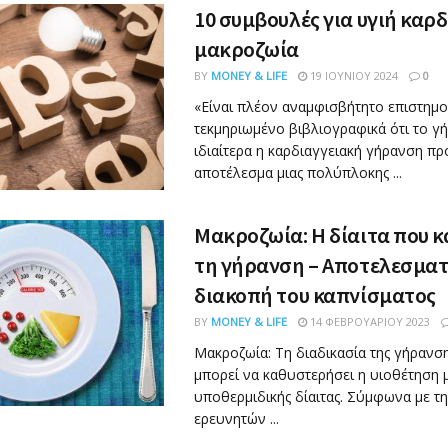
10 συμβουλές για υγιή καρδ
μακροζωία
BY
MONEY & LIFE
19 ΙΟΥΝΊΟΥ 2024
0
«Είναι πλέον αναμφισβήτητο επιστημο
τεκμηριωμένο βιβλιογραφικά ότι το γή
ιδιαίτερα η καρδιαγγειακή γήρανση πρ
αποτέλεσμα μιας πολύπλοκης ...
Μακροζωία: Η δίαιτα που κ
τη γήρανση – Αποτελεσματ
διακοπή του καπνίσματος
BY
MONEY & LIFE
14 ΦΕΒΡΟΥΑΡΊΟΥ 2023
Μακροζωία: Τη διαδικασία της γήρανσ
μπορεί να καθυστερήσει η υιοθέτηση μ
υποθερμιδικής δίαιτας. Σύμφωνα με τη
ερευνητών ...