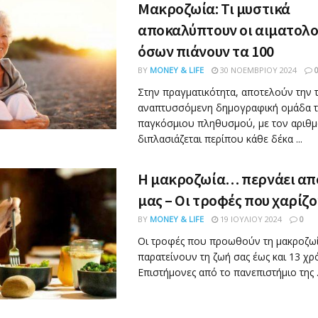
Μακροζωία: Τι μυστικά
αποκαλύπτουν οι αιματολο
όσων πιάνουν τα 100
BY
MONEY & LIFE
30 ΝΟΕΜΒΡΊΟΥ 2024
Στην πραγματικότητα, αποτελούν την 
αναπτυσσόμενη δημογραφική ομάδα 
παγκόσμιου πληθυσμού, με τον αριθμ
διπλασιάζεται περίπου κάθε δέκα ...
Η μακροζωία… περνάει από
μας – Οι τροφές που χαρίζο
BY
MONEY & LIFE
19 ΙΟΥΛΊΟΥ 2024
0
Οι τροφές που προωθούν τη μακροζωί
παρατείνουν τη ζωή σας έως και 13 χρό
Επιστήμονες από το πανεπιστήμιο της .