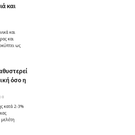
ιά και
νικά και
ρας και
οκύπτει ως
αθυστερεί
ική όσο η
0
ης κατά 2-3%
ιας
 μελέτη