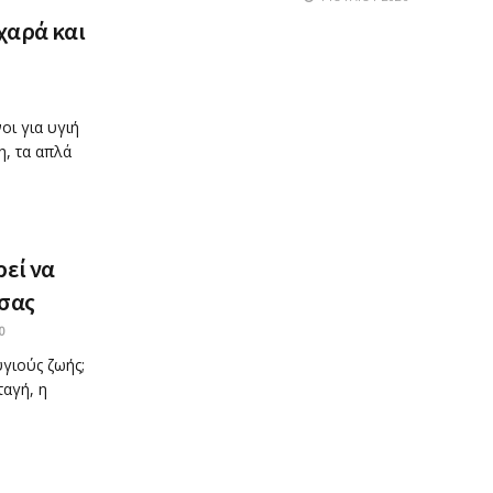
 χαρά και
οι για υγιή
η, τα απλά
εί να
 σας
0
υγιούς ζωής;
ταγή, η