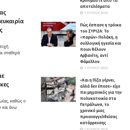
κρινόμαστε από τα
αποτελέσματα
ας
1 ΙΟΥΛΊΟΥ 2026
 ευκαιρία
Πώς έσπασε η τρόικα
ς
του ΣΥΡΙΖΑ: Το
«παρών» Πολάκη, η
0
συλλογική ηγεσία και
εποχή
ποιοι θέλουν
αι σταθερά
Αρβανίτη, αντί
Φάμελλου
1 ΙΟΥΛΊΟΥ 2026
με
«Και η Πίζα γέρνει,
ίκες
αλλά δεν έπεσε» είχε
πει μηχανικός για την
0
πολυκατοικία στα
ωίας, καθώς ο
Πετράλωνα, το
ν και άνω
χρονικό μιας
προαναγγελθείσας
κατάρρευσης
1 ΙΟΥΛΊΟΥ 2026