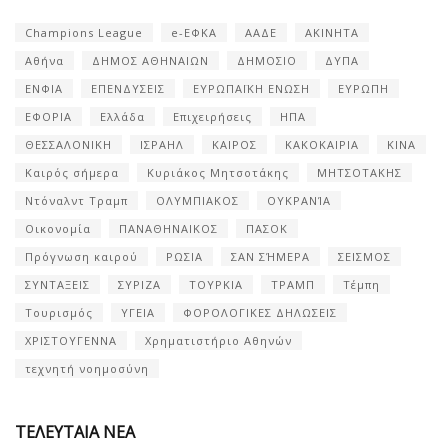
Champions League
e-ΕΦΚΑ
ΑΑΔΕ
ΑΚΙΝΗΤΑ
Αθήνα
ΔΗΜΟΣ ΑΘΗΝΑΙΩΝ
ΔΗΜΟΣΙΟ
ΔΥΠΑ
ΕΝΦΙΑ
ΕΠΕΝΔΥΣΕΙΣ
ΕΥΡΩΠΑΪΚΗ ΕΝΩΣΗ
ΕΥΡΩΠΗ
ΕΦΟΡΙΑ
Ελλάδα
Επιχειρήσεις
ΗΠΑ
ΘΕΣΣΑΛΟΝΙΚΗ
ΙΣΡΑΗΛ
ΚΑΙΡΟΣ
ΚΑΚΟΚΑΙΡΙΑ
ΚΙΝΑ
Καιρός σήμερα
Κυριάκος Μητσοτάκης
ΜΗΤΣΟΤΑΚΗΣ
Ντόναλντ Τραμπ
ΟΛΥΜΠΙΑΚΟΣ
ΟΥΚΡΑΝΊΑ
Οικονομία
ΠΑΝΑΘΗΝΑΙΚΟΣ
ΠΑΣΟΚ
Πρόγνωση καιρού
ΡΩΣΙΑ
ΣΑΝ ΣΉΜΕΡΑ
ΣΕΙΣΜΟΣ
ΣΥΝΤΑΞΕΙΣ
ΣΥΡΙΖΑ
ΤΟΥΡΚΙΑ
ΤΡΑΜΠ
Τέμπη
Τουρισμός
ΥΓΕΙΑ
ΦΟΡΟΛΟΓΙΚΕΣ ΔΗΛΩΣΕΙΣ
ΧΡΙΣΤΟΥΓΕΝΝΑ
Χρηματιστήριο Αθηνών
τεχνητή νοημοσύνη
ΤΕΛΕΥΤΑΙΑ ΝΕΑ