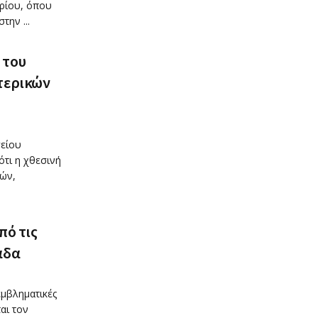
βρίου, όπου
ην ...
 του
τερικών
είου
ότι η χθεσινή
ών,
πό τις
άδα
εμβληματικές
αι τον