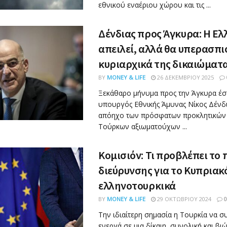
εθνικού εναέριου χώρου και τις ...
Δένδιας προς Άγκυρα: Η Ελ
απειλεί, αλλά θα υπερασπι
κυριαρχικά της δικαιώματ
BY
MONEY & LIFE
26 ΔΕΚΕΜΒΡΊΟΥ 2025
Ξεκάθαρο μήνυμα προς την Άγκυρα έσ
υπουργός Εθνικής Άμυνας Νίκος Δένδι
απόηχο των πρόσφατων προκλητικώ
Τούρκων αξιωματούχων ...
Κομισιόν: Τι προβλέπει το
διεύρυνσης για το Κυπριακό
ελληνοτουρκικά
BY
MONEY & LIFE
29 ΟΚΤΩΒΡΊΟΥ 2024
0
Την ιδιαίτερη σημασία η Τουρκία να σ
ενεργά σε μια δίκαιη, συνολική και βι