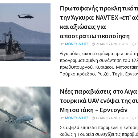
Πρωτοφανής προκλητικότ
την Άγκυρα: NAVTEX «επ’ α
και αξιώσεις για
αποστρατιωτικοποίηση
BY
MONEY & LIFE
29 ΙΑΝΟΥΑΡΊΟΥ 2026
Λίγα μόλις εικοσιτετράωρα πριν από τ
προγραμματισμένη συνάντηση του Έλ
πρωθυπουργού, Κυριάκου Μητσοτάκη,
Τούρκο πρόεδρο, Ρετζέπ Ταγίπ Ερντογά
Νέες παραβιάσεις στο Αιγα
τουρκικά UAV ενόψει της 
Μητσοτάκη – Ερντογάν
BY
MONEY & LIFE
17 ΙΑΝΟΥΑΡΊΟΥ 2026
Σε υψηλά επίπεδα παραμένει η ένταση 
καθώς η Τουρκία συνεχίζει τις παραβι