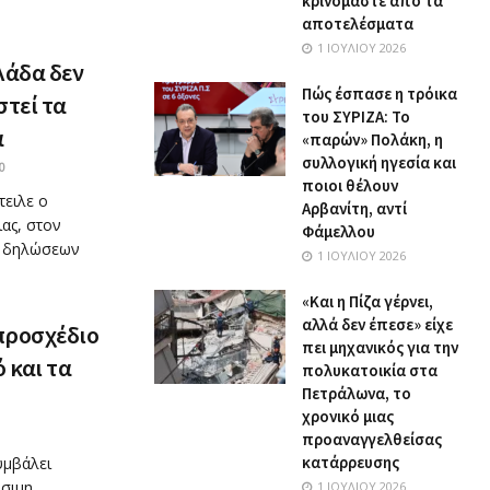
κρινόμαστε από τα
αποτελέσματα
1 ΙΟΥΛΊΟΥ 2026
λάδα δεν
Πώς έσπασε η τρόικα
στεί τα
του ΣΥΡΙΖΑ: Το
α
«παρών» Πολάκη, η
συλλογική ηγεσία και
0
ποιοι θέλουν
τειλε ο
Αρβανίτη, αντί
ας, στον
Φάμελλου
ν δηλώσεων
1 ΙΟΥΛΊΟΥ 2026
«Και η Πίζα γέρνει,
αλλά δεν έπεσε» είχε
 προσχέδιο
πει μηχανικός για την
 και τα
πολυκατοικία στα
Πετράλωνα, το
χρονικό μιας
προαναγγελθείσας
κατάρρευσης
υμβάλει
ώσιμη
1 ΙΟΥΛΊΟΥ 2026