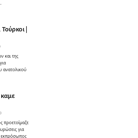
.
 Τούρκοι |
0
ν και της
για
υ ανατολικού
ήκαμε
0
ς προετοίμαζε
κυρώσεις για
ς εκπρόσωπος