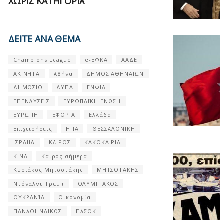
ΧΩΡΊΣ ΚΑΤΗΓΟΡΊΑ
ΔΕΙΤΕ ΑΝΑ ΘΕΜΑ
Champions League
e-ΕΦΚΑ
ΑΑΔΕ
ΑΚΙΝΗΤΑ
Αθήνα
ΔΗΜΟΣ ΑΘΗΝΑΙΩΝ
ΔΗΜΟΣΙΟ
ΔΥΠΑ
ΕΝΦΙΑ
ΕΠΕΝΔΥΣΕΙΣ
ΕΥΡΩΠΑΪΚΗ ΕΝΩΣΗ
ΕΥΡΩΠΗ
ΕΦΟΡΙΑ
Ελλάδα
Επιχειρήσεις
ΗΠΑ
ΘΕΣΣΑΛΟΝΙΚΗ
ΙΣΡΑΗΛ
ΚΑΙΡΟΣ
ΚΑΚΟΚΑΙΡΙΑ
ΚΙΝΑ
Καιρός σήμερα
Κυριάκος Μητσοτάκης
ΜΗΤΣΟΤΑΚΗΣ
Ντόναλντ Τραμπ
ΟΛΥΜΠΙΑΚΟΣ
ΟΥΚΡΑΝΊΑ
Οικονομία
ΠΑΝΑΘΗΝΑΙΚΟΣ
ΠΑΣΟΚ