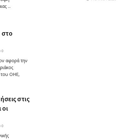
ς ...
 στο
0
ον αφορά την
ριάκος
 του ΟΗΕ,
ήσεις στις
 οι
0
ικής