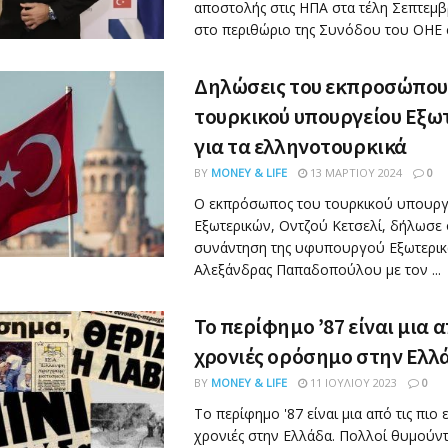
αποστολής στις ΗΠΑ στα τέλη Σεπτεμ
στο περιθώριο της Συνόδου του ΟΗΕ στ
Δηλώσεις του εκπροσώπου
τουρκικού υπουργείου Εξω
για τα ελληνοτουρκικά
BY
MONEY & LIFE
13 ΜΑΡΤΊΟΥ 2024
0
Ο εκπρόσωπος του τουρκικού υπουργ
Εξωτερικών, Οντζού Κετσελί, δήλωσε 
συνάντηση της υφυπουργού Εξωτερικ
Αλεξάνδρας Παπαδοπούλου με τον ...
Το περίφημο ’87 είναι μια α
χρονιές ορόσημο στην Ελλ
BY
MONEY & LIFE
11 ΙΟΥΛΊΟΥ 2023
0
Το περίφημο '87 είναι μια από τις πιο 
χρονιές στην Ελλάδα. Πολλοί θυμούντ