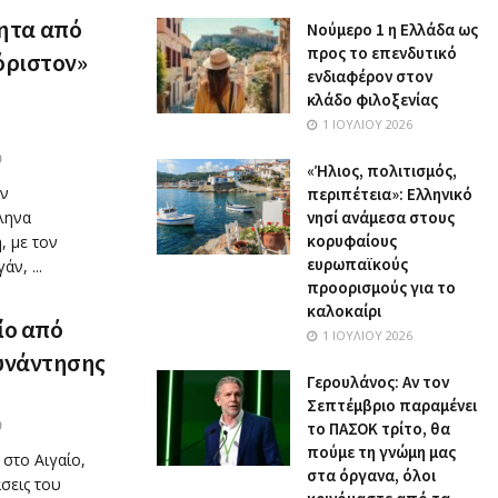
ητα από
Nούμερο 1 η Ελλάδα ως
προς το επενδυτικό
όριστον»
ενδιαφέρον στον
κλάδο φιλοξενίας
1 ΙΟΥΛΊΟΥ 2026
0
«Ήλιος, πολιτισμός,
ην
περιπέτεια»: Ελληνικό
ληνα
νησί ανάμεσα στους
κορυφαίους
 με τον
ευρωπαϊκούς
ν, ...
προορισμούς για το
καλοκαίρι
ίο από
1 ΙΟΥΛΊΟΥ 2026
συνάντησης
Γερουλάνος: Αν τον
Σεπτέμβριο παραμένει
0
το ΠΑΣΟΚ τρίτο, θα
πούμε τη γνώμη μας
στο Αιγαίο,
στα όργανα, όλοι
άσεις του