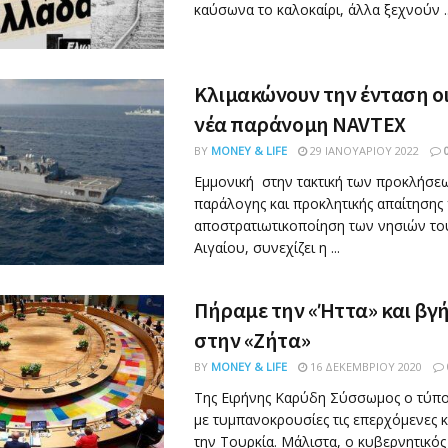
καύσωνα το καλοκαίρι, άλλα ξεχνούν ..
Κλιμακώνουν την ένταση οι
νέα παράνομη NAVTEX
BY
MONEY & LIFE
29 ΙΑΝΟΥΑΡΊΟΥ 2022
Εμμονική στην τακτική των προκλήσεω
παράλογης και προκλητικής απαίτησης 
αποστρατιωτικοποίηση των νησιών το
Αιγαίου, συνεχίζει η ...
Πήραμε την «Ήττα» και βγ
στην «Ζήτα»
BY
MONEY & LIFE
16 ΔΕΚΕΜΒΡΊΟΥ 2020
Της Ειρήνης Καρύδη Σύσσωμος ο τύπο
με τυμπανοκρουσίες τις επερχόμενες 
την Τουρκία. Μάλιστα, ο κυβερνητικό