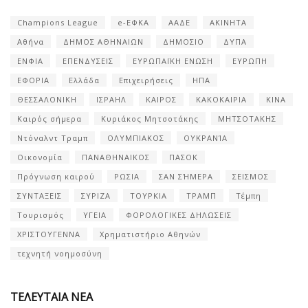
Champions League
e-ΕΦΚΑ
ΑΑΔΕ
ΑΚΙΝΗΤΑ
Αθήνα
ΔΗΜΟΣ ΑΘΗΝΑΙΩΝ
ΔΗΜΟΣΙΟ
ΔΥΠΑ
ΕΝΦΙΑ
ΕΠΕΝΔΥΣΕΙΣ
ΕΥΡΩΠΑΪΚΗ ΕΝΩΣΗ
ΕΥΡΩΠΗ
ΕΦΟΡΙΑ
Ελλάδα
Επιχειρήσεις
ΗΠΑ
ΘΕΣΣΑΛΟΝΙΚΗ
ΙΣΡΑΗΛ
ΚΑΙΡΟΣ
ΚΑΚΟΚΑΙΡΙΑ
ΚΙΝΑ
Καιρός σήμερα
Κυριάκος Μητσοτάκης
ΜΗΤΣΟΤΑΚΗΣ
Ντόναλντ Τραμπ
ΟΛΥΜΠΙΑΚΟΣ
ΟΥΚΡΑΝΊΑ
Οικονομία
ΠΑΝΑΘΗΝΑΙΚΟΣ
ΠΑΣΟΚ
Πρόγνωση καιρού
ΡΩΣΙΑ
ΣΑΝ ΣΉΜΕΡΑ
ΣΕΙΣΜΟΣ
ΣΥΝΤΑΞΕΙΣ
ΣΥΡΙΖΑ
ΤΟΥΡΚΙΑ
ΤΡΑΜΠ
Τέμπη
Τουρισμός
ΥΓΕΙΑ
ΦΟΡΟΛΟΓΙΚΕΣ ΔΗΛΩΣΕΙΣ
ΧΡΙΣΤΟΥΓΕΝΝΑ
Χρηματιστήριο Αθηνών
τεχνητή νοημοσύνη
ΤΕΛΕΥΤΑΙΑ ΝΕΑ