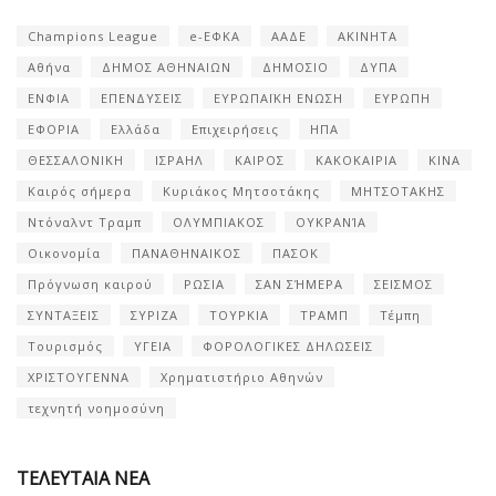
Champions League
e-ΕΦΚΑ
ΑΑΔΕ
ΑΚΙΝΗΤΑ
Αθήνα
ΔΗΜΟΣ ΑΘΗΝΑΙΩΝ
ΔΗΜΟΣΙΟ
ΔΥΠΑ
ΕΝΦΙΑ
ΕΠΕΝΔΥΣΕΙΣ
ΕΥΡΩΠΑΪΚΗ ΕΝΩΣΗ
ΕΥΡΩΠΗ
ΕΦΟΡΙΑ
Ελλάδα
Επιχειρήσεις
ΗΠΑ
ΘΕΣΣΑΛΟΝΙΚΗ
ΙΣΡΑΗΛ
ΚΑΙΡΟΣ
ΚΑΚΟΚΑΙΡΙΑ
ΚΙΝΑ
Καιρός σήμερα
Κυριάκος Μητσοτάκης
ΜΗΤΣΟΤΑΚΗΣ
Ντόναλντ Τραμπ
ΟΛΥΜΠΙΑΚΟΣ
ΟΥΚΡΑΝΊΑ
Οικονομία
ΠΑΝΑΘΗΝΑΙΚΟΣ
ΠΑΣΟΚ
Πρόγνωση καιρού
ΡΩΣΙΑ
ΣΑΝ ΣΉΜΕΡΑ
ΣΕΙΣΜΟΣ
ΣΥΝΤΑΞΕΙΣ
ΣΥΡΙΖΑ
ΤΟΥΡΚΙΑ
ΤΡΑΜΠ
Τέμπη
Τουρισμός
ΥΓΕΙΑ
ΦΟΡΟΛΟΓΙΚΕΣ ΔΗΛΩΣΕΙΣ
ΧΡΙΣΤΟΥΓΕΝΝΑ
Χρηματιστήριο Αθηνών
τεχνητή νοημοσύνη
ΤΕΛΕΥΤΑΙΑ ΝΕΑ