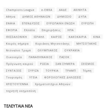
Champions League
e-ΕΦΚΑ
ΑΑΔΕ
ΑΚΙΝΗΤΑ
Αθήνα
ΔΗΜΟΣ ΑΘΗΝΑΙΩΝ
ΔΗΜΟΣΙΟ
ΔΥΠΑ
ΕΝΦΙΑ
ΕΠΕΝΔΥΣΕΙΣ
ΕΥΡΩΠΑΪΚΗ ΕΝΩΣΗ
ΕΥΡΩΠΗ
ΕΦΟΡΙΑ
Ελλάδα
Επιχειρήσεις
ΗΠΑ
ΘΕΣΣΑΛΟΝΙΚΗ
ΙΣΡΑΗΛ
ΚΑΙΡΟΣ
ΚΑΚΟΚΑΙΡΙΑ
ΚΙΝΑ
Καιρός σήμερα
Κυριάκος Μητσοτάκης
ΜΗΤΣΟΤΑΚΗΣ
Ντόναλντ Τραμπ
ΟΛΥΜΠΙΑΚΟΣ
ΟΥΚΡΑΝΊΑ
Οικονομία
ΠΑΝΑΘΗΝΑΙΚΟΣ
ΠΑΣΟΚ
Πρόγνωση καιρού
ΡΩΣΙΑ
ΣΑΝ ΣΉΜΕΡΑ
ΣΕΙΣΜΟΣ
ΣΥΝΤΑΞΕΙΣ
ΣΥΡΙΖΑ
ΤΟΥΡΚΙΑ
ΤΡΑΜΠ
Τέμπη
Τουρισμός
ΥΓΕΙΑ
ΦΟΡΟΛΟΓΙΚΕΣ ΔΗΛΩΣΕΙΣ
ΧΡΙΣΤΟΥΓΕΝΝΑ
Χρηματιστήριο Αθηνών
τεχνητή νοημοσύνη
ΤΕΛΕΥΤΑΙΑ ΝΕΑ