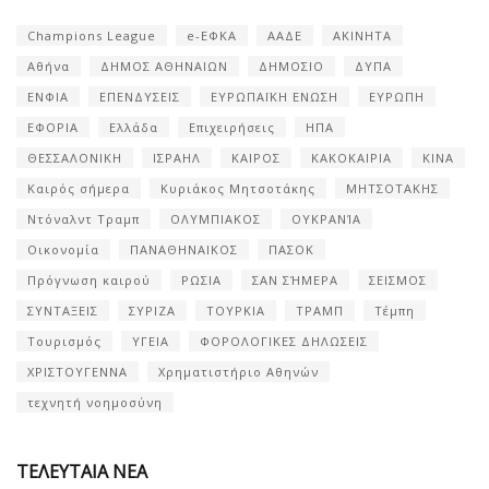
Champions League
e-ΕΦΚΑ
ΑΑΔΕ
ΑΚΙΝΗΤΑ
Αθήνα
ΔΗΜΟΣ ΑΘΗΝΑΙΩΝ
ΔΗΜΟΣΙΟ
ΔΥΠΑ
ΕΝΦΙΑ
ΕΠΕΝΔΥΣΕΙΣ
ΕΥΡΩΠΑΪΚΗ ΕΝΩΣΗ
ΕΥΡΩΠΗ
ΕΦΟΡΙΑ
Ελλάδα
Επιχειρήσεις
ΗΠΑ
ΘΕΣΣΑΛΟΝΙΚΗ
ΙΣΡΑΗΛ
ΚΑΙΡΟΣ
ΚΑΚΟΚΑΙΡΙΑ
ΚΙΝΑ
Καιρός σήμερα
Κυριάκος Μητσοτάκης
ΜΗΤΣΟΤΑΚΗΣ
Ντόναλντ Τραμπ
ΟΛΥΜΠΙΑΚΟΣ
ΟΥΚΡΑΝΊΑ
Οικονομία
ΠΑΝΑΘΗΝΑΙΚΟΣ
ΠΑΣΟΚ
Πρόγνωση καιρού
ΡΩΣΙΑ
ΣΑΝ ΣΉΜΕΡΑ
ΣΕΙΣΜΟΣ
ΣΥΝΤΑΞΕΙΣ
ΣΥΡΙΖΑ
ΤΟΥΡΚΙΑ
ΤΡΑΜΠ
Τέμπη
Τουρισμός
ΥΓΕΙΑ
ΦΟΡΟΛΟΓΙΚΕΣ ΔΗΛΩΣΕΙΣ
ΧΡΙΣΤΟΥΓΕΝΝΑ
Χρηματιστήριο Αθηνών
τεχνητή νοημοσύνη
ΤΕΛΕΥΤΑΙΑ ΝΕΑ