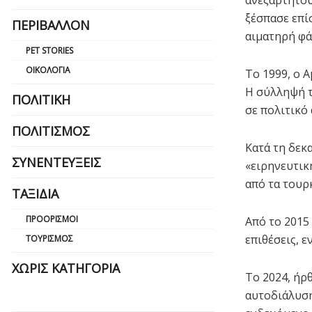
ανεξάρτητου
ξέσπασε επί
ΠΕΡΙΒΆΛΛΟΝ
αιματηρή φά
PET STORIES
ΟΙΚΟΛΟΓΊΑ
Το 1999, ο 
Η σύλληψή τ
ΠΟΛΙΤΙΚΉ
σε πολιτικό 
ΠΟΛΙΤΙΣΜΌΣ
Κατά τη δεκ
ΣΥΝΕΝΤΕΎΞΕΙΣ
«ειρηνευτικ
από τα τουρ
ΤΑΞΊΔΙΑ
ΠΡΟΟΡΙΣΜΟΊ
Από το 2015
επιθέσεις, 
ΤΟΥΡΙΣΜΌΣ
ΧΩΡΊΣ ΚΑΤΗΓΟΡΊΑ
Το 2024, ήρ
αυτοδιάλυση