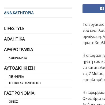
ΑΝΑ ΚΑΤΗΓΟΡΙΑ
Το Εργατικό
LIFESTYLE
του ένοπλου
οργάνωση. Α
ΑΘΛΗΤΙΚΆ
πρωτοβουλία
ΑΡΘΡΟΓΡΑΦΊΑ
Η απόφαση γ
ΑΦΙΕΡΏΜΑΤΑ
ηγέτη του κ
να κατατεθο
ΑΥΤΟΔΙΟΊΚΗΣΗ
τις 7 Μαΐου
ΠΕΡΙΦΈΡΕΙΑ
αφοπλισμό κ
ΤΟΠΙΚΉ ΑΥΤΟΔΙΟΊΚΗΣΗ
Η παρέμβαση
ΓΑΣΤΡΟΝΟΜΊΑ
Οκτώβριο το
ΟΊΝΟΣ
Δράσης και 