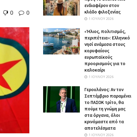
ενδιαφέρον στον
0
0
κλάδο φιλοξενίας
1 ΙΟΥΛΊΟΥ 2026
«Ήλιος, πολιτισμός,
περιπέτεια»: Ελληνικό
νησί ανάμεσα στους
κορυφαίους
ευρωπαϊκούς
προορισμούς για το
καλοκαίρι
1 ΙΟΥΛΊΟΥ 2026
Γερουλάνος: Αν τον
Σεπτέμβριο παραμένει
το ΠΑΣΟΚ τρίτο, θα
πούμε τη γνώμη μας
στα όργανα, όλοι
κρινόμαστε από τα
αποτελέσματα
1 ΙΟΥΛΊΟΥ 2026