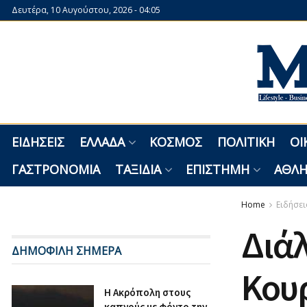
Δευτέρα, 10 Αυγούστου, 2026 - 04:05
ΕΙΔΉΣΕΙΣ
ΕΛΛΆΔΑ
ΚΌΣΜΟΣ
ΠΟΛΙΤΙΚΉ
ΟΙ
ΓΑΣΤΡΟΝΟΜΊΑ
ΤΑΞΊΔΙΑ
ΕΠΙΣΤΉΜΗ
ΑΘΛΗ
Home
Ειδήσει
Διά
ΔΗΜΟΦΙΛΗ ΣΗΜΕΡΑ
Κουρ
Η Ακρόπολη στους
καπνούς με φόντο την