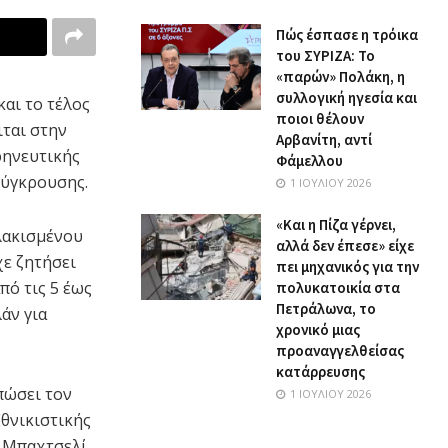
Πώς έσπασε η τρόικα
του ΣΥΡΙΖΑ: Το
«παρών» Πολάκη, η
συλλογική ηγεσία και
αι το τέλος
ποιοι θέλουν
ται στην
Αρβανίτη, αντί
ρηνευτικής
Φάμελλου
σύγκρουσης.
1 ΙΟΥΛΊΟΥ 2026
«Και η Πίζα γέρνει,
υλακισμένου
αλλά δεν έπεσε» είχε
χε ζητήσει
πει μηχανικός για την
πό τις 5 έως
πολυκατοικία στα
Πετράλωνα, το
άν για
χρονικό μιας
προαναγγελθείσας
κατάρρευσης
πώσει τον
1 ΙΟΥΛΊΟΥ 2026
θνικιστικής
 Μπαχτσελί.