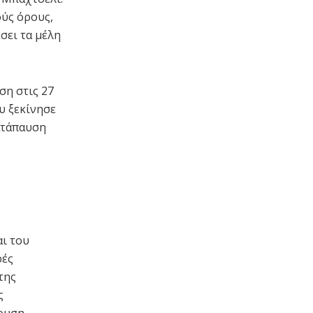
ύς όρους,
σει τα μέλη
ση στις 27
υ ξεκίνησε
κατάπαυση
αι του
ρές
της
ς