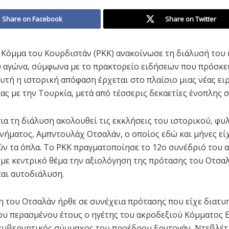
Share on Facebook
Share on Twitter
 Κόμμα του Κουρδιστάν (PKK) ανακοίνωσε τη διάλυσή του κ
 αγώνα, σύμφωνα με το πρακτορείο ειδήσεων που πρόσκει
υτή η ιστορική απόφαση έρχεται στο πλαίσιο μιας νέας ει
ς με την Τουρκία, μετά από τέσσερις δεκαετίες ένοπλης 
ια τη διάλυση ακολουθεί τις εκκλήσεις του ιστορικού, φ
ινήματος, Αμπντουλάχ Οτσαλάν, ο οποίος εδώ και μήνες εί
ύν τα όπλα. Το PKK πραγματοποίησε το 12ο συνέδριό του α
, με κεντρικό θέμα την αξιολόγηση της πρότασης του Οτσαλ
αι αυτοδιάλυση.
 του Οτσαλάν ήρθε σε συνέχεια πρότασης που είχε διατυ
υ περασμένου έτους ο ηγέτης του ακροδεξιού Κόμματος Ε
κυβερνητικός σύμμαχος του προέδρου Ερντογάν, Ντεβλέτ