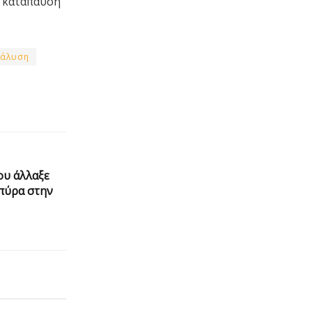
α κατάπαυση
ιάλυση
ου άλλαξε
πύρα στην