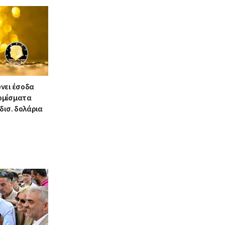
νει έσοδα
ομίσματα
δισ. δολάρια