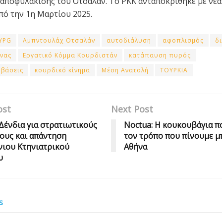
αποφυλάκισης του Οτσαλάν. Το PKK ανταποκρίθηκε με νέ
πό την 1η Μαρτίου 2025.
YPG
Αμπντουλάχ Οτσαλάν
αυτοδιάλυση
αφοπλισμός
δ
νας
Εργατικό Κόμμα Κουρδιστάν
κατάπαυση πυρός
μβάσεις
κουρδικό κίνημα
Μέση Ανατολή
ΤΟΥΡΚΙΑ
ost
Next Post
ένδια για στρατιωτικούς
Noctua: Η κουκουβάγια π
ους και απάντηση
τον τρόπο που πίνουμε μ
ιου Κτηνιατρικού
Αθήνα
υ
s