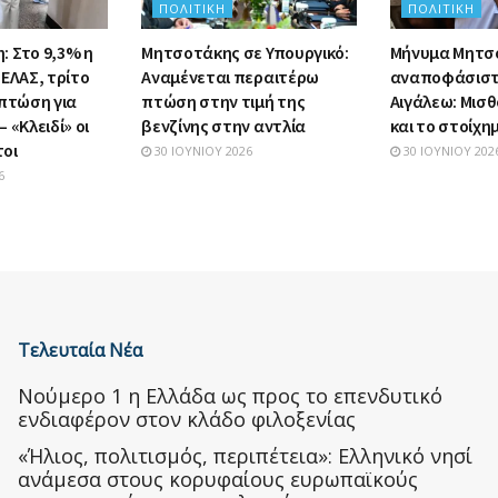
ΠΟΛΙΤΙΚΉ
ΠΟΛΙΤΙΚΉ
 Στο 9,3% η
Μητσοτάκης σε Υπουργικό:
Μήνυμα Μητσ
ΕΛΑΣ, τρίτο
Αναμένεται περαιτέρω
αναποφάσιστ
 πτώση για
πτώση στην τιμή της
Αιγάλεω: Μισθ
 «Κλειδί» οι
βενζίνης στην αντλία
και το στοίχη
οι
30 ΙΟΥΝΊΟΥ 2026
30 ΙΟΥΝΊΟΥ 202
6
Τελευταία Νέα
Nούμερο 1 η Ελλάδα ως προς το επενδυτικό
ενδιαφέρον στον κλάδο φιλοξενίας
«Ήλιος, πολιτισμός, περιπέτεια»: Ελληνικό νησί
ανάμεσα στους κορυφαίους ευρωπαϊκούς