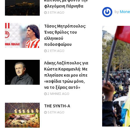
φλεγόμενη Πάρνηθα
by
Money
3 ΈΤΗ AGO
Τάσος Μητρόπουλος:
Ένας θρύλος του
ελληνικού
ποδοσφαίρου
2 ΈΤΗ AGO
Λάκης Λαζόπουλος για
Κώστα Καραμανλή: Με
πλησίασε και μου είπε
«κοψίδια τρώω μόνο,
να το ξέρεις αυτό»
2 ΜΉΝΕΣ AGO
THE SYNTH-A
5 ΈΤΗ AGO