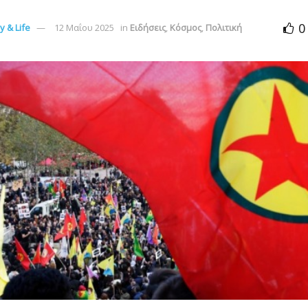
0
 & Life
12 Μαΐου 2025
in
Ειδήσεις
,
Κόσμος
,
Πολιτική