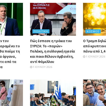
ΠΟΛΙΤΙΚΉ
ΚΌΣΜΟΣ
ν τον
Πώς έσπασε η τρόικα του
Ο Τραμπ δηλώ
αραμένει το
ΣΥΡΙΖΑ: Το «παρών»
από κρυπτον
 θα πούμε τη
Πολάκη, η συλλογική ηγεσία
πάνω από 1,4 
α όργανα,
και ποιοι θέλουν Αρβανίτη,
1 ΙΟΥΛΊΟΥ 2026
στε από τα
αντί Φάμελλου
τα
1 ΙΟΥΛΊΟΥ 2026