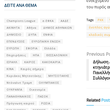
ενδεχόμενο 
ΔΕΙΤΕ ΑΝΑ ΘΕΜΑ
του πυρός α
Tags:
PKK
Champions League
e-ΕΦΚΑ
ΑΑΔΕ
ένοπλος αγώ
ΑΚΙΝΗΤΑ
Αθήνα
ΔΗΜΟΣ ΑΘΗΝΑΙΩΝ
ΔΗΜΟΣΙΟ
ΔΥΠΑ
ΕΝΦΙΑ
κλαδικές συ
ΕΠΕΝΔΥΣΕΙΣ
ΕΥΡΩΠΑΪΚΗ ΕΝΩΣΗ
ΕΥΡΩΠΗ
ΕΦΟΡΙΑ
Ελλάδα
Previous P
Επιχειρήσεις
ΗΠΑ
ΘΕΣΣΑΛΟΝΙΚΗ
Δήλωση Δ
ΙΣΡΑΗΛ
ΚΑΙΡΟΣ
ΚΑΚΟΚΑΙΡΙΑ
κτηνιάτρ
ΚΙΝΑ
Καιρός σήμερα
Πανελλήν
Κυριάκος Μητσοτάκης
ΜΗΤΣΟΤΑΚΗΣ
Συλλόγο
Ντόναλντ Τραμπ
ΟΛΥΜΠΙΑΚΟΣ
ΟΥΚΡΑΝΊΑ
Οικονομία
ΠΑΝΑΘΗΝΑΙΚΟΣ
ΠΑΣΟΚ
Related
Post
Πρόγνωση καιρού
ΡΩΣΙΑ