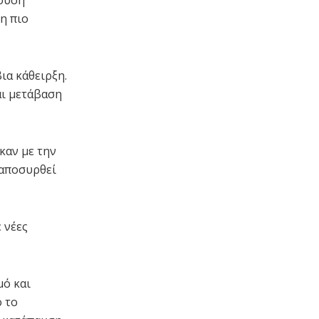
ρουση
η πιο
ια κάθειρξη.
αι μετάβαση
καν με την
 αποσυρθεί
 νέες
μό και
 το