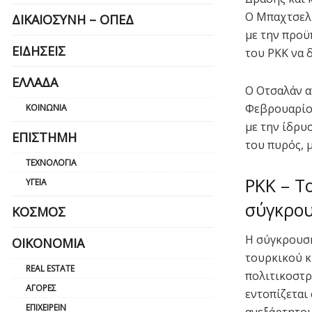
Ο Μπαχτσελί
ΔΙΚΑΙΟΣΎΝΗ – ΟΠΕΔ
με την προϋ
ΕΙΔΉΣΕΙΣ
του PKK να 
ΕΛΛΆΔΑ
Ο Οτσαλάν α
Φεβρουαρίου
ΚΟΙΝΩΝΊΑ
με την ίδρυ
ΕΠΙΣΤΉΜΗ
του πυρός, 
ΤΕΧΝΟΛΟΓΊΑ
PKK – Τ
ΥΓΕΊΑ
σύγκρο
ΚΌΣΜΟΣ
Η σύγκρουση
ΟΙΚΟΝΟΜΊΑ
τουρκικού κ
REAL ESTATE
πολιτικοστρ
ΑΓΟΡΈΣ
εντοπίζεται 
ΕΠΙΧΕΙΡΕΊΝ