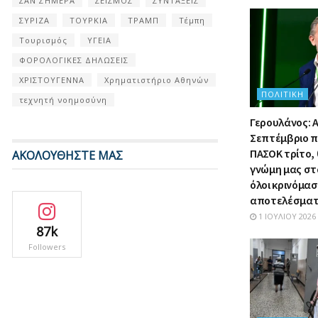
ΣΑΝ ΣΉΜΕΡΑ
ΣΕΙΣΜΟΣ
ΣΥΝΤΑΞΕΙΣ
ΣΥΡΙΖΑ
ΤΟΥΡΚΙΑ
ΤΡΑΜΠ
Τέμπη
Τουρισμός
ΥΓΕΙΑ
ΦΟΡΟΛΟΓΙΚΕΣ ΔΗΛΩΣΕΙΣ
ΧΡΙΣΤΟΥΓΕΝΝΑ
Χρηματιστήριο Αθηνών
ΠΟΛΙΤΙΚΉ
τεχνητή νοημοσύνη
Γερουλάνος: Α
Σεπτέμβριο π
ΠΑΣΟΚ τρίτο,
ΑΚΟΛΟΥΘΗΣΤΕ ΜΑΣ
γνώμη μας στ
όλοι κρινόμα
αποτελέσμα
1 ΙΟΥΛΊΟΥ 2026
87k
Followers