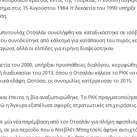
 κουρδικού κράτους εντός της Τουρκίας. Η ένοπλη σύγκ
σημα στις 15 Αυγούστου 1984. Η δεκαετία του 1990 υπήρξε 
ση.
Αμπντουλάχ Οτσαλάν συνελήφθη και καταδικάστηκε σε ισόβ
ου συνοδεύτηκε από κάλεσμα για κατάπαυση του πυρός κ
αγώνα, αλλά οι ελπίδες για ειρήνη διαψεύστηκαν.
αετία του 2000, υπήρξαν προσπάθειες διαλόγου, κορυφώθη
ή διαδικασία» του 2013, όπου ο Οτσαλάν κάλεσε το PKK να
κικά εδάφη. Ωστόσο, οι συνομιλίες κατέρρευσαν το 2015.
 και έπειτα, η βία αναζωπυρώθηκε. Το PKK πραγματοποίησε
ενώ η Άγκυρα εξαπέλυσε σφορές στρατιωτικές επιχειρήσεις.
θε μία νέα παρέμβαση από τον Οτσαλάν για πλήρη αφοπλισ
, σε μια περίοδο που ο Ντεβλέτ Μπαχτσελί άφηνε ανοιχτό