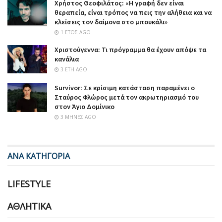
Χρήστος Θεοφιλάτος: «Η γραφή δεν είναι
θεραπεία, είναι τρόπος να πεις την αλήθεια και να
κλείσεις τον δαίμονα στο μπουκάλι»
1 ΈΤΟΣ AGO
Χριστούγεννα: Τι πρόγραμμα θα έχουν απόψε τα
κανάλια
3 ΈΤΗ AGO
Survivor: Σε κρίσιμη κατάσταση παραμένει ο
Σταύρος Φλώρος μετά τον ακρωτηριασμό του
στον Άγιο Δομίνικο
3 ΜΉΝΕΣ AGO
ΑΝΑ ΚΑΤΗΓΟΡΙΑ
LIFESTYLE
ΑΘΛΗΤΙΚΆ