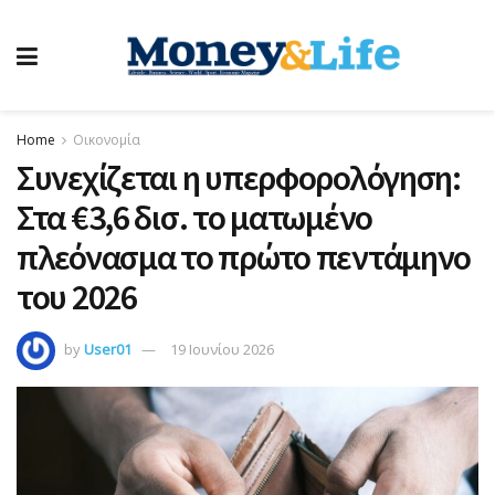
Home
Οικονομία
Συνεχίζεται η υπερφορολόγηση:
Στα €3,6 δισ. το ματωμένο
πλεόνασμα το πρώτο πεντάμηνο
του 2026
by
User01
19 Ιουνίου 2026