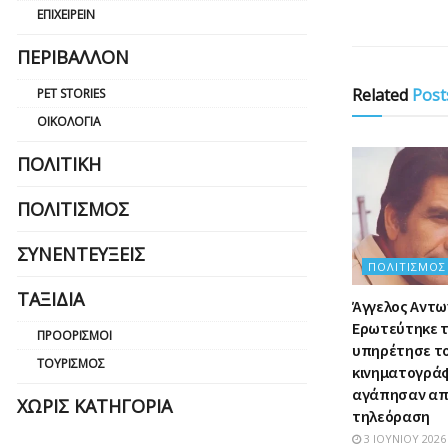
ΕΠΙΧΕΙΡΕΊΝ
ΠΕΡΙΒΆΛΛΟΝ
Related
Post
PET STORIES
ΟΙΚΟΛΟΓΊΑ
ΠΟΛΙΤΙΚΉ
ΠΟΛΙΤΙΣΜΌΣ
ΣΥΝΕΝΤΕΎΞΕΙΣ
ΠΟΛΙΤΙΣΜΌΣ
ΤΑΞΊΔΙΑ
Άγγελος Αντω
Ερωτεύτηκε τ
ΠΡΟΟΡΙΣΜΟΊ
υπηρέτησε τ
ΤΟΥΡΙΣΜΌΣ
κινηματογράφ
αγάπησαν απ
ΧΩΡΊΣ ΚΑΤΗΓΟΡΊΑ
τηλεόραση
3 ΙΟΥΝΊΟΥ 2026