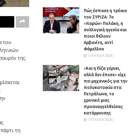
Πώς έσπασε η τρόικα
του ΣΥΡΙΖΑ: Το
«παρών» Πολάκη, η
συλλογική ηγεσία και
ποιοι θέλουν
α του
Αρβανίτη, αντί
Φάμελλου
θλητικών
1 ΙΟΥΛΊΟΥ 2026
ησαυρό» της
«Και η Πίζα γέρνει,
αλλά δεν έπεσε» είχε
πει μηχανικός για την
βρίσκεται
πολυκατοικία στα
α
Πετράλωνα, το
την
χρονικό μιας
προαναγγελθείσας
κατάρρευσης
1 ΙΟΥΛΊΟΥ 2026
ας
 πάρτι τη