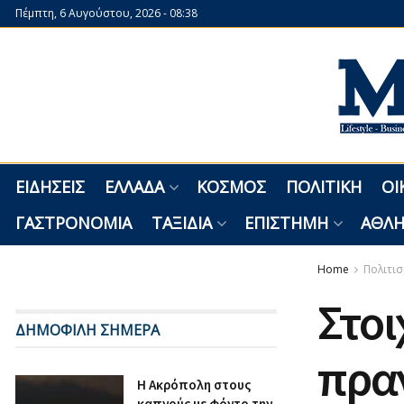
Πέμπτη, 6 Αυγούστου, 2026 - 08:38
ΕΙΔΉΣΕΙΣ
ΕΛΛΆΔΑ
ΚΌΣΜΟΣ
ΠΟΛΙΤΙΚΉ
ΟΙ
ΓΑΣΤΡΟΝΟΜΊΑ
ΤΑΞΊΔΙΑ
ΕΠΙΣΤΉΜΗ
ΑΘΛΗ
Home
Πολιτι
Στοι
ΔΗΜΟΦΙΛΗ ΣΗΜΕΡΑ
πρα
Η Ακρόπολη στους
καπνούς με φόντο την