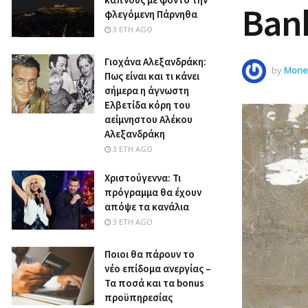
Bank
φλεγόμενη Πάρνηθα
3 ΈΤΗ AGO
Γιοχάνα Αλεξανδράκη:
by
Money
Πως είναι και τι κάνει
σήμερα η άγνωστη
Ελβετίδα κόρη του
αείμνηστου Αλέκου
Αλεξανδράκη
3 ΈΤΗ AGO
Χριστούγεννα: Τι
πρόγραμμα θα έχουν
απόψε τα κανάλια
3 ΈΤΗ AGO
Ποιοι θα πάρουν το
νέο επίδομα ανεργίας –
Τα ποσά και τα bonus
προϋπηρεσίας