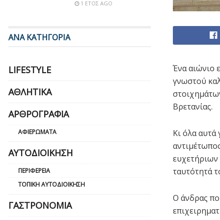
1 ΈΤΟΣ AGO
ΑΝΑ ΚΑΤΗΓΟΡΙΑ
Ένα αιώνιο 
LIFESTYLE
γνωστού καλ
ΑΘΛΗΤΙΚΆ
στοιχημάτων
Βρετανίας.
ΑΡΘΡΟΓΡΑΦΊΑ
ΑΦΙΕΡΏΜΑΤΑ
Κι όλα αυτά
αντιμέτωπος
ΑΥΤΟΔΙΟΊΚΗΣΗ
ευχετήριων 
ταυτότητά τ
ΠΕΡΙΦΈΡΕΙΑ
ΤΟΠΙΚΉ ΑΥΤΟΔΙΟΊΚΗΣΗ
Ο άνδρας που
ΓΑΣΤΡΟΝΟΜΊΑ
επιχειρηματ