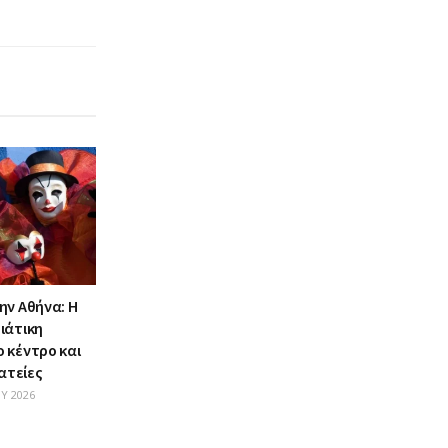
ην Αθήνα: Η
ιάτικη
 κέντρο και
λατείες
Υ 2026