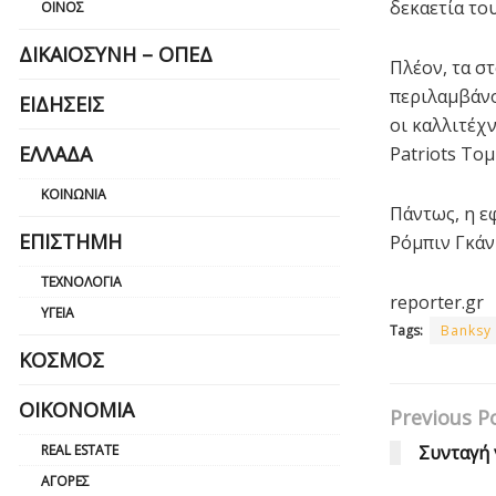
δεκαετία του
ΟΊΝΟΣ
ΔΙΚΑΙΟΣΎΝΗ – ΟΠΕΔ
Πλέον, τα σ
περιλαμβάνο
ΕΙΔΉΣΕΙΣ
οι καλλιτέχ
ΕΛΛΆΔΑ
Patriots Τομ
ΚΟΙΝΩΝΊΑ
Πάντως, η ε
ΕΠΙΣΤΉΜΗ
Ρόμπιν Γκάν
ΤΕΧΝΟΛΟΓΊΑ
reporter.gr
ΥΓΕΊΑ
Tags:
Banksy
ΚΌΣΜΟΣ
ΟΙΚΟΝΟΜΊΑ
Previous P
REAL ESTATE
Συνταγή 
ΑΓΟΡΈΣ