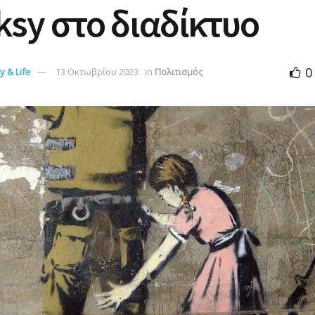
sy στο διαδίκτυο
0
 & Life
13 Οκτωβρίου 2023
in
Πολιτισμός