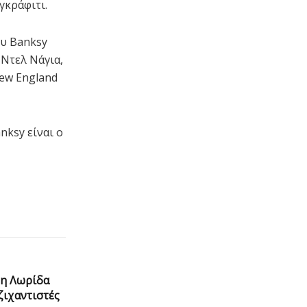
γκράφιτι.
ου Banksy
Ντελ Νάγια,
New England
nksy είναι ο
τη Λωρίδα
ζιχαντιστές