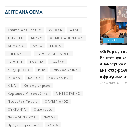
ΔΕΙΤΕ ΑΝΑ ΘΕΜΑ
Champions League
e-ΕΦΚΑ
ΑΑΔΕ
ΑΚΙΝΗΤΑ
Αθήνα
ΔΗΜΟΣ ΑΘΗΝΑΙΩΝ
LIFESTYLE
ΔΗΜΟΣΙΟ
ΔΥΠΑ
ΕΝΦΙΑ
«Οι Κυρίες το
ΕΠΕΝΔΥΣΕΙΣ
ΕΥΡΩΠΑΪΚΗ ΕΝΩΣΗ
Ρεμπέτικου»:
ΕΥΡΩΠΗ
ΕΦΟΡΙΑ
Ελλάδα
συγκινητικό ο
ΕΡΤ στις φων
Επιχειρήσεις
ΗΠΑ
ΘΕΣΣΑΛΟΝΙΚΗ
σφράγισαν τη
ΙΣΡΑΗΛ
ΚΑΙΡΟΣ
ΚΑΚΟΚΑΙΡΙΑ
7 ΦΕΒΡΟΥΑΡΊΟΥ
ΚΙΝΑ
Καιρός σήμερα
Κυριάκος Μητσοτάκης
ΜΗΤΣΟΤΑΚΗΣ
Ντόναλντ Τραμπ
ΟΛΥΜΠΙΑΚΟΣ
ΟΥΚΡΑΝΊΑ
Οικονομία
ΠΑΝΑΘΗΝΑΙΚΟΣ
ΠΑΣΟΚ
Πρόγνωση καιρού
ΡΩΣΙΑ