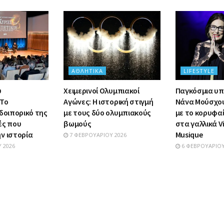
ΑΘΛΗΤΙΚΆ
LIFESTYLE
υ
Χειμερινοί Ολυμπιακοί
Παγκόσμια υπ
 Το
Αγώνες: Η ιστορική στιγμή
Νάνα Μούσχου
δοιπορικό της
με τους δύο ολυμπιακούς
με το κορυφα
ές που
βωμούς
στα γαλλικά Vi
ν ιστορία
Musique
7 ΦΕΒΡΟΥΑΡΊΟΥ 2026
 2026
6 ΦΕΒΡΟΥΑΡΊΟΥ