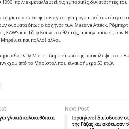
 1990, πριν εκμεταλλευτεί τις εμπορικές δυνατότητες του 
τοιχήματα που «πέφτουν» για την πραγματική ταυτότητα τ
υν ονόματα όπως ο αρχηγός των Massive Attack, Ρόμπερτ 
νες KAWS και Τζεφ Κουνς, ο αθλητής, πρώην παίκτης των 
 Μπρέιντι και πολλοί άλλοι.
φημερίδα Daily Mail σε δημοσίευμά της αποκάλυψε ότι ο Ba
ινγκχαμ από το Μπρίστολ που είναι σήμερα 53 ετών.
ost
Next Post
για γλυκιά κολοκυθόπιτα
Ισραηλινοί διείσδυσαν σ
της Γάζας και σκότωσαν τ