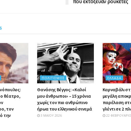
που εκτόξευαν ρουκέτες
s
ΠΟΛΙΤΙΣΜΌΣ
ΕΛΛΆΔΑ
νόπουλος:
Θανάσης Βέγγος: «Καλοί
Καρναβάλι στ
ο θέατρο,
μου άνθρωποι» – 15 χρόνια
μεγάλη αποκρ
ον
χωρίς τον πιο ανθρώπινο
παρέλαση στο
ο, τον
ήρωα του ελληνικού σινεμά
γλέντι σε 2 π
ό την
3 ΜΑΪ́ΟΥ 2026
22 ΦΕΒΡΟΥΑΡΊΟ