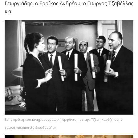
Γεωργιάδης, ο Ερρίκος Ανδρέου, ο Γιώργος Τζαβέλλας
κ.α.
Στην πρώτη του κινηματογραφική εμφάνιση με την Τζένη Καρέζη στην
ταινία «Δεσποινίς διευθυντής»