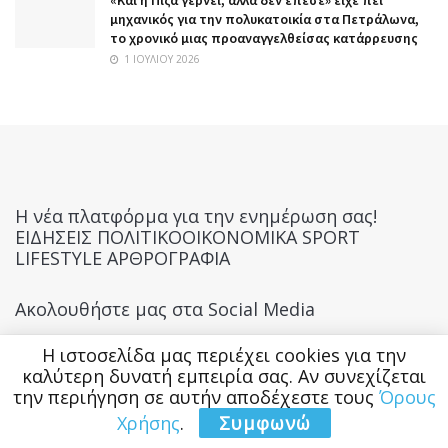
«Και η Πίζα γέρνει, αλλά δεν έπεσε» είχε πει
μηχανικός για την πολυκατοικία στα Πετράλωνα,
το χρονικό μιας προαναγγελθείσας κατάρρευσης
1 ΙΟΥΛΊΟΥ 2026
Η νέα πλατφόρμα για την ενημέρωση σας!
ΕΙΔΗΣΕΙΣ ΠΟΛΙΤΙΚΟΟΙΚΟΝΟΜΙΚΑ SPORT
LIFESTYLE ΑΡΘΡΟΓΡΑΦΙΑ
Ακολουθήστε μας στα Social Media
Η ιστοσελίδα μας περιέχει cookies για την
καλύτερη δυνατή εμπειρία σας. Αν συνεχίζεται
την περιήγηση σε αυτήν αποδέχεστε τους
Όρους
Χρήσης
.
Συμφωνώ
Τελευταία Νέα