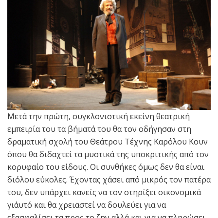
Μετά την πρώτη, συγκλονιστική εκείνη θεατρική
εμπειρία του τα βήματά του θα τον οδήγησαν στη
δραματική σχολή του Θεάτρου Τέχνης Καρόλου Κουν
όπου θα διδαχτεί τα μυστικά της υποκριτικής από τον
κορυφαίο του είδους. Οι συνθήκες όμως δεν θα είναι
διόλου εύκολες. Έχοντας χάσει από μικρός τον πατέρα
του, δεν υπάρχει κανείς να τον στηρίξει οικονομικά
γι΄αυτό και θα χρειαστεί να δουλεύει για να
εξασφαλίσει τα προς το ζην αλλά και για να πληρώσει