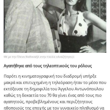
Με με την Έλενα Ναθαναήλ στην ταινία «Αναζήτησις»
Αγαπήθηκε από τους τηλεοπτικούς του ρόλους
Παρότι η κινηματογραφική του διαδρομή υπήρξε
μακρά και επιτυχημένη η τηλεόραση ήταν το μέσο που
εκτόξευσε τη δημοφιλία του Άγγελου Αντωνόπουλου
καθώς τη δεκαετία του ΄70 θα γίνει ένας από τους πιο
αγαπητούς, προβεβλημένους και περιζήτητους
ηθοποιούς της εποχής με τον γυναικείο πληθυσμό να