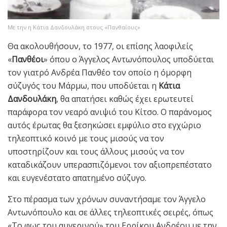
Με την η Κάτια Δανδουλάκη στoυς «Πανθαίoυς»
Θα ακολουθήσουν, το 1977, οι επίσης λαοφιλείς
«
Πανθέοι
» όπου ο Άγγελος Αντωνόπουλος υποδύεται
τον γιατρό Ανδρέα Πανθέο τον οποίο η όμορφη
σύζυγός του Μάρμω, που υποδύεται η
Κάτια
Δανδουλάκη
, θα απατήσει καθώς έχει ερωτευτεί
παράφορα τον νεαρό ανιψιό του Κίτσο. Ο παράνομος
αυτός έρωτας θα ξεσηκώσει εμφύλιο στο εγχώριο
τηλεοπτικό κοινό με τους μισούς να τον
υποστηρίζουν και τους άλλους μισούς να τον
καταδικάζουν υπερασπιζόμενοι τον αξιοπρεπέστατο
και ευγενέστατο απατημένο σύζυγο.
Στο πέρασμα των χρόνων συναντήσαμε τον Άγγελο
Αντωνόπουλο και σε άλλες τηλεοπτικές σειρές, όπως
«Το φως του αυγερινού» του Ερρίκου Ανδρέου με την