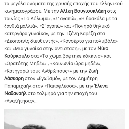
τα μεγάλα ονόματα της χρυσής εποχής του ελληνικού
κινηματογράφου. Με την
Αλίκη Βουγιουκλάκη
στις
ταινίες «Το Δόλωμα», «Σ’ αγαπώ», «Η δασκάλα με τα
ξανθιά μαλλιά», «Σ’ αγαπώ» και «Πονηρό θηλυκό
κατεργάρα γυναίκα», με την Τζένη Καρέζη στα
«Δεσποινίς διευθυντής», «Κονσέρτο για πολυβόλα»
και «Μια γυναίκα στην αντίσταση», με τον
Νίκο
Κούρκουλο
στα «Το χώμα βάφτηκε κόκκινο» και
«Ορατότης Μηδέν» , «Κοινωνία ώρα μηδέν»,
«Κατηγορώ τους Ανθρώπους»» με την
Ζωή
Λάσκαρη
στον «Εγωϊσμό», με τον Δημήτρη
Παπαμιχαήλ στον «Παπαφλέσσα», με την
Έλενα
Ναθαναήλ
στο τολμηρό για την εποχή του
«Αναζήτησις»…