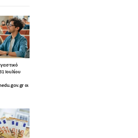
εγαστικό
31 Ιουλίου
nedu.gov.gr οι