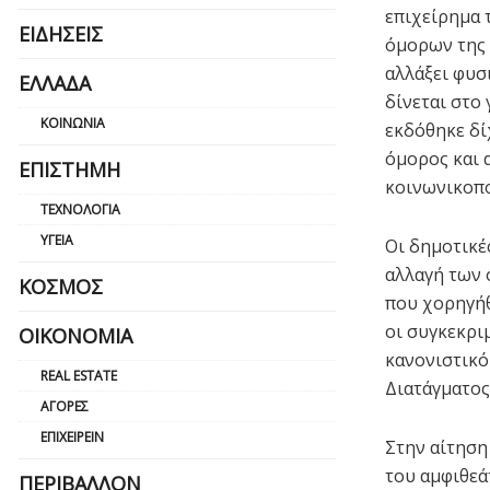
επιχείρημα 
ΕΙΔΉΣΕΙΣ
όμορων της 
αλλάξει φυσ
ΕΛΛΆΔΑ
δίνεται στο
ΚΟΙΝΩΝΊΑ
εκδόθηκε δί
όμορος και 
ΕΠΙΣΤΉΜΗ
κοινωνικοπο
ΤΕΧΝΟΛΟΓΊΑ
ΥΓΕΊΑ
Οι δημοτικέ
αλλαγή των 
ΚΌΣΜΟΣ
που χορηγήθ
οι συγκεκρι
ΟΙΚΟΝΟΜΊΑ
κανονιστικό
REAL ESTATE
Διατάγματος
ΑΓΟΡΈΣ
ΕΠΙΧΕΙΡΕΊΝ
Στην αίτηση
του αμφιθεά
ΠΕΡΙΒΆΛΛΟΝ