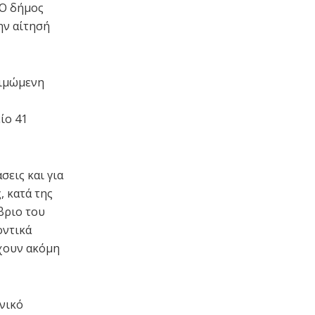
 Ο δήμος
ην αίτησή
τιμώμενη
ίο 41
σεις και για
, κατά της
βριο του
οντικά
έχουν ακόμη
ηνικό