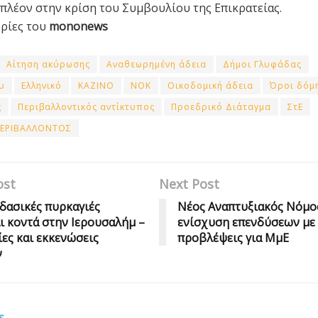
 πλέον στην κρίση του Συμβουλίου της Επικρατείας.
ρίες του
mononews
Αίτηση ακύρωσης
Αναθεωρημένη άδεια
Δήμοι Γλυφάδας
υ
Ελληνικό
ΚΑΖΙΝΟ
ΝΟΚ
Οικοδομική άδεια
Όροι δόμ
ς
Περιβαλλοντικός αντίκτυπος
Προεδρικό Διάταγμα
ΣτΕ
ΠΕΡΙΒΑΛΛΟΝΤΟΣ
ost
Next Post
δασικές πυρκαγιές
Νέος Αναπτυξιακός Νόμο
ι κοντά στην Ιερουσαλήμ –
ενίσχυση επενδύσεων με 
ες και εκκενώσεις
προβλέψεις για ΜμΕ
ν
s