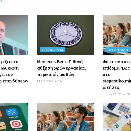
ΟΙΚΟΝΟΜΊΑ
ΟΙΚΟΝΟΜΊΑ
εμίζει» τα
Mercedes-Benz: Πιθανή
Φοιτητικό στ
 660 εκατ.
αύξηση ωρών εργασίας,
επίδομα: Έως 
γει τον
περικοπές μισθών
στο
λο επενδύσεων
stegastiko.mi
1 ΙΟΥΛΊΟΥ 2026
αιτήσεις
1 ΙΟΥΛΊΟΥ 2026