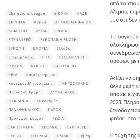
από το Υπου
Αλίμου, παρ
Champions League
e-ΕΦΚΑ
ΑΑΔΕ
του ότι δεν 
ΑΚΙΝΗΤΑ
Αθήνα
ΔΗΜΟΣ ΑΘΗΝΑΙΩΝ
ΔΗΜΟΣΙΟ
ΔΥΠΑ
ΕΝΦΙΑ
Το συγκρότη
ΕΠΕΝΔΥΣΕΙΣ
ΕΥΡΩΠΑΪΚΗ ΕΝΩΣΗ
ολοκλήρωση 
ΕΥΡΩΠΗ
ΕΦΟΡΙΑ
Ελλάδα
συνεδριακό/
Επιχειρήσεις
ΗΠΑ
ΘΕΣΣΑΛΟΝΙΚΗ
ορόφων με π
ΙΣΡΑΗΛ
ΚΑΙΡΟΣ
ΚΑΚΟΚΑΙΡΙΑ
ΚΙΝΑ
Καιρός σήμερα
Αξίζει να ση
Κυριάκος Μητσοτάκης
ΜΗΤΣΟΤΑΚΗΣ
άλλα μέρη τ
Ντόναλντ Τραμπ
ΟΛΥΜΠΙΑΚΟΣ
οποίας είχα
ΟΥΚΡΑΝΊΑ
Οικονομία
2023. Πληρο
ξενοδοχειακ
ΠΑΝΑΘΗΝΑΙΚΟΣ
ΠΑΣΟΚ
φτάσει στο 
Πρόγνωση καιρού
ΡΩΣΙΑ
ΣΑΝ ΣΉΜΕΡΑ
ΣΕΙΣΜΟΣ
ΣΥΝΤΑΞΕΙΣ
Η τύχη της 
ΣΥΡΙΖΑ
ΤΟΥΡΚΙΑ
ΤΡΑΜΠ
Τέμπη