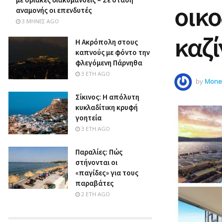
οικο
αναμονής οι επενδυτές
3 ΜΉΝΕΣ AGO
καζί
Η Ακρόπολη στους
καπνούς με φόντο την
φλεγόμενη Πάρνηθα
3 ΈΤΗ AGO
by
Money
Σίκινος: Η απόλυτη
κυκλαδίτικη κρυφή
γοητεία
3 ΈΤΗ AGO
Παραλίες: Πώς
στήνονται οι
«παγίδες» για τους
παραβάτες
2 ΈΤΗ AGO