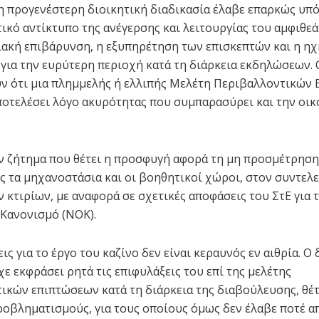
η προγενέστερη διοικητική διαδικασία έλαβε επαρκώς υπ
ικό αντίκτυπο της ανέγερσης και λειτουργίας του αμφιθε
ακή επιβάρυνση, η εξυπηρέτηση των επισκεπτών και η ηχ
για την ευρύτερη περιοχή κατά τη διάρκεια εκδηλώσεων. 
ν ότι μια πλημμελής ή ελλιπής Μελέτη Περιβαλλοντικών
ποτελέσει λόγο ακυρότητας που συμπαρασύρει και την οι
ν ζήτημα που θέτει η προσφυγή αφορά τη μη προσμέτρησ
 τα μηχανοστάσια και οι βοηθητικοί χώροι, στον συντελ
 κτιρίων, με αναφορά σε σχετικές αποφάσεις του ΣτΕ για 
Κανονισμό (ΝΟΚ).
ις για το έργο του καζίνο δεν είναι κεραυνός εν αιθρία. Ο
χε εκφράσει ρητά τις επιφυλάξεις του επί της μελέτης
ικών επιπτώσεων κατά τη διάρκεια της διαβούλευσης, θέτ
ροβληματισμούς, για τους οποίους όμως δεν έλαβε ποτέ α