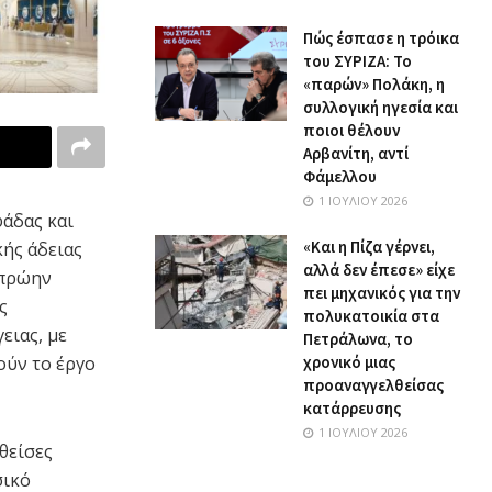
Πώς έσπασε η τρόικα
του ΣΥΡΙΖΑ: Το
«παρών» Πολάκη, η
συλλογική ηγεσία και
ποιοι θέλουν
Αρβανίτη, αντί
Φάμελλου
1 ΙΟΥΛΊΟΥ 2026
φάδας και
«Και η Πίζα γέρνει,
ής άδειας
αλλά δεν έπεσε» είχε
 πρώην
πει μηχανικός για την
ς
πολυκατοικία στα
ειας, με
Πετράλωνα, το
ούν το έργο
χρονικό μιας
προαναγγελθείσας
κατάρρευσης
1 ΙΟΥΛΊΟΥ 2026
θείσες
σικό