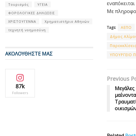
εναπόκειται
Τουρισμός
ΥΓΕΙΑ
Με πληροφο
ΦΟΡΟΛΟΓΙΚΕΣ ΔΗΛΩΣΕΙΣ
ΧΡΙΣΤΟΥΓΕΝΝΑ
Χρηματιστήριο Αθηνών
Tags:
ΑΕΠΟ
τεχνητή νοημοσύνη
Δήμος Αλίμο
Παρεκκλίσει
ΑΚΟΛΟΥΘΗΣΤΕ ΜΑΣ
ΥΠΟΥΡΓΕΙΟ 
Previous P
87k
Μεγάλες 
Followers
μαίνοντα
Τραυματί
οικισμώ
Related
Post