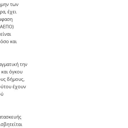
ήμην των
α, έχει
έμφαση
(ΑΕΠΟ)
είναι
 όσο και
αγματική την
 και όγκου
ους δήμους,
ούτου έχουν
ού
κατασκευής
ισβητείται