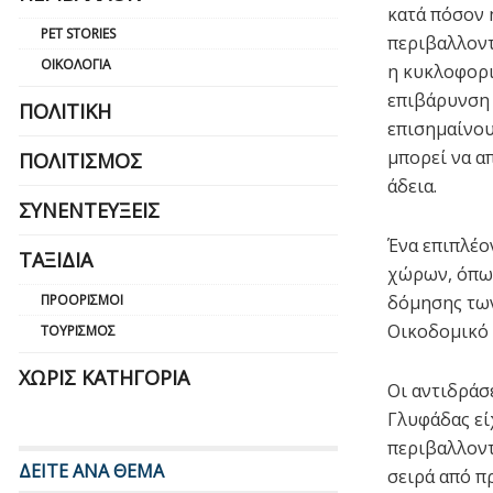
κατά πόσον 
PET STORIES
περιβαλλοντ
ΟΙΚΟΛΟΓΊΑ
η κυκλοφορι
επιβάρυνση 
ΠΟΛΙΤΙΚΉ
επισημαίνου
μπορεί να α
ΠΟΛΙΤΙΣΜΌΣ
άδεια.
ΣΥΝΕΝΤΕΎΞΕΙΣ
Ένα επιπλέο
ΤΑΞΊΔΙΑ
χώρων, όπως
ΠΡΟΟΡΙΣΜΟΊ
δόμησης των
Οικοδομικό 
ΤΟΥΡΙΣΜΌΣ
ΧΩΡΊΣ ΚΑΤΗΓΟΡΊΑ
Οι αντιδράσε
Γλυφάδας εί
περιβαλλοντ
ΔΕΙΤΕ ΑΝΑ ΘΕΜΑ
σειρά από π