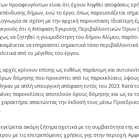
των προσφευγόντων είναι ότι έχουν ληφθεί αποφάσεις ερ
επένδυσης δήμων, ενώ το έργο, όπως παρουσιάζεται σήμερ
ιογνωμία σε σχέση με την αρχική παρουσίαση. Ιδιαίτερη 
 γεγονός ότι η Απόφαση Έγκρισης Περιβαλλοντικών Όρων 
χως να ζητηθεί η γνωμοδότηση του δήμου Αλίμου, παρότι 
αναμένεται να επηρεαστεί σημαντικά τόσο περιβαλλοντικά
λιτικά από το μέγεθος του έργου.
ς αρχές κρίνουν επίσης ως ευθέως παράνομη και αντισυντ
όρων δόμησης που προκύπτει από τις παρεκκλίσεις ύψους
ηκαν με απλή υπουργική απόφαση εντός του 2023. Κατά τ
μένες παρεκκλίσεις αποτελούν όρους δόμησης και ως εκ τ
 χαρακτήρα, απαιτώντας την έκδοσή τους μέσω Προεδρικ
.
 εγείρεται ακόμη ζήτημα σχετικά με τη συμβατότητα της 
τρου με τις επιτρεπόμενες χρήσεις γης στην περιοχή. Αμφ