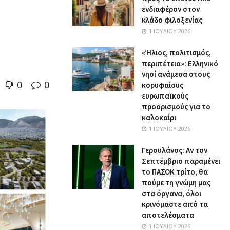
ενδιαφέρον στον
κλάδο φιλοξενίας
1 ΙΟΥΛΊΟΥ 2026
«Ήλιος, πολιτισμός,
περιπέτεια»: Ελληνικό
νησί ανάμεσα στους
0
0
κορυφαίους
ευρωπαϊκούς
προορισμούς για το
καλοκαίρι
1 ΙΟΥΛΊΟΥ 2026
Γερουλάνος: Αν τον
Σεπτέμβριο παραμένει
το ΠΑΣΟΚ τρίτο, θα
πούμε τη γνώμη μας
στα όργανα, όλοι
κρινόμαστε από τα
αποτελέσματα
1 ΙΟΥΛΊΟΥ 2026