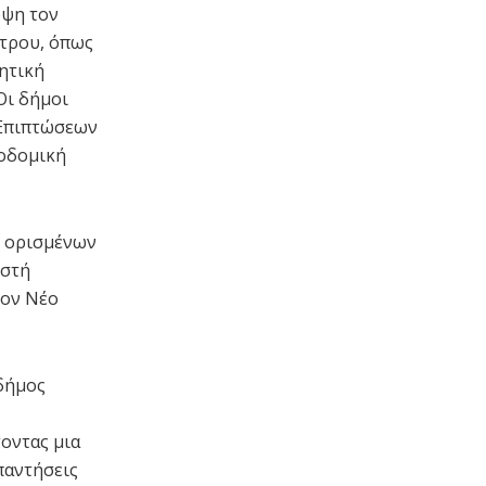
όψη τον
άτρου, όπως
ητική
Οι δήμοι
 Επιπτώσεων
κοδομική
η ορισμένων
εστή
τον Νέο
 δήμος
οντας μια
παντήσεις