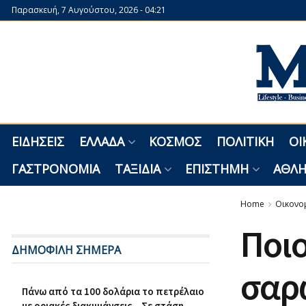
Παρασκευή, 7 Αυγούστου, 2026 - 04:21
ΕΙΔΉΣΕΙΣ
ΕΛΛΆΔΑ
ΚΌΣΜΟΣ
ΠΟΛΙΤΙΚΉ
ΟΙ
ΓΑΣΤΡΟΝΟΜΊΑ
ΤΑΞΊΔΙΑ
ΕΠΙΣΤΉΜΗ
ΑΘΛΗ
Home
Οικονο
Ποιο
ΔΗΜΟΦΙΛΗ ΣΗΜΕΡΑ
σαρ
Πάνω από τα 100 δολάρια το πετρέλαιο
με οριακές διακυμάνσεις – Σε στάση