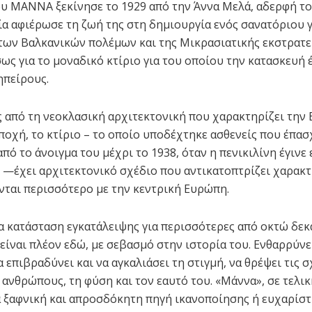
ου ΜΑΝΝΑ ξεκίνησε το 1929 από την Άννα Μελά, αδερφή τ
ία αφιέρωσε τη ζωή της στη δημιουργία ενός σανατόριου γ
των Βαλκανικών πολέμων και της Μικρασιατικής εκστρατεί
σως για το μοναδικό κτίριο για του οποίου την κατασκευή 
ηπείρους.
 από τη νεοκλασική αρχιτεκτονική που χαρακτηρίζει την 
εποχή, το κτίριο – το οποίο υποδέχτηκε ασθενείς που έπα
πό το άνοιγμα του μέχρι το 1938, όταν η πενικιλίνη έγινε
—έχει αρχιτεκτονικό σχέδιο που αντικατοπτρίζει χαρακτ
νται περισσότερο με την κεντρική Ευρώπη.
α κατάσταση εγκατάλειψης για περισσότερες από οκτώ δεκα
ίναι πλέον εδώ, με σεβασμό στην ιστορία του. Ενθαρρύνε
 επιβραδύνει και να αγκαλιάσει τη στιγμή, να θρέψει τις σ
 ανθρώπους, τη φύση και τον εαυτό του. «Μάννα», σε τελι
α ξαφνική και απροσδόκητη πηγή ικανοποίησης ή ευχαρίστ