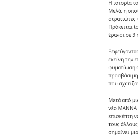
Η ιστορία τ
Μελά, η οπο
στρατιώτες 
Πρόκειται ί
έρανοι σε 3 
Ξεφεύγοντας
εκείνη την 
φυματίωση α
προσβάσιμη 
που σχετίζο
Μετά από μι
νέο ΜΑΝΝΑ ε
επισκέπτη να
τους άλλους
σημαίνει μι