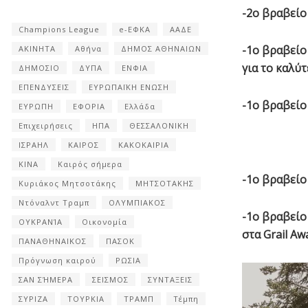
-2ο βραβείο
Champions League
e-ΕΦΚΑ
ΑΑΔΕ
-1ο βραβείο
ΑΚΙΝΗΤΑ
Αθήνα
ΔΗΜΟΣ ΑΘΗΝΑΙΩΝ
για το καλύτ
ΔΗΜΟΣΙΟ
ΔΥΠΑ
ΕΝΦΙΑ
ΕΠΕΝΔΥΣΕΙΣ
ΕΥΡΩΠΑΪΚΗ ΕΝΩΣΗ
-1ο βραβείο
ΕΥΡΩΠΗ
ΕΦΟΡΙΑ
Ελλάδα
Επιχειρήσεις
ΗΠΑ
ΘΕΣΣΑΛΟΝΙΚΗ
ΙΣΡΑΗΛ
ΚΑΙΡΟΣ
ΚΑΚΟΚΑΙΡΙΑ
ΚΙΝΑ
Καιρός σήμερα
-1ο βραβείο
Κυριάκος Μητσοτάκης
ΜΗΤΣΟΤΑΚΗΣ
Ντόναλντ Τραμπ
ΟΛΥΜΠΙΑΚΟΣ
-1ο βραβείο
ΟΥΚΡΑΝΊΑ
Οικονομία
στα Grail Aw
ΠΑΝΑΘΗΝΑΙΚΟΣ
ΠΑΣΟΚ
Πρόγνωση καιρού
ΡΩΣΙΑ
ΣΑΝ ΣΉΜΕΡΑ
ΣΕΙΣΜΟΣ
ΣΥΝΤΑΞΕΙΣ
ΣΥΡΙΖΑ
ΤΟΥΡΚΙΑ
ΤΡΑΜΠ
Τέμπη