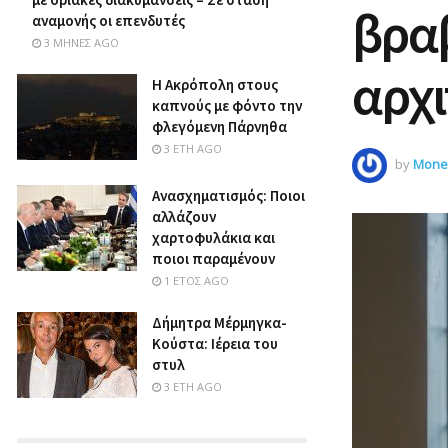
βραβ
αναμονής οι επενδυτές
3 ΜΉΝΕΣ AGO
αρχι
Η Ακρόπολη στους
καπνούς με φόντο την
φλεγόμενη Πάρνηθα
3 ΈΤΗ AGO
by
Money
Ανασχηματισμός: Ποιοι
αλλάζουν
χαρτοφυλάκια και
ποιοι παραμένουν
1 ΈΤΟΣ AGO
Δήμητρα Μέρμηγκα-
Κούστα: Ιέρεια του
στυλ
3 ΈΤΗ AGO