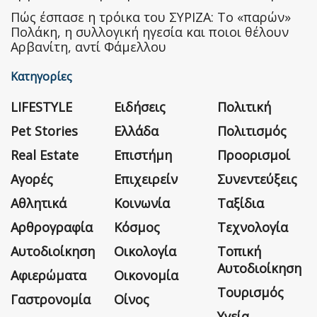
Πώς έσπασε η τρόικα του ΣΥΡΙΖΑ: Το «παρών»
Πολάκη, η συλλογική ηγεσία και ποιοι θέλουν
Αρβανίτη, αντί Φάμελλου
Κατηγορίες
LIFESTYLE
Ειδήσεις
Πολιτική
Pet Stories
Ελλάδα
Πολιτισμός
Real Estate
Επιστήμη
Προορισμοί
Αγορές
Επιχειρείν
Συνεντεύξεις
Αθλητικά
Κοινωνία
Ταξίδια
Αρθρογραφία
Κόσμος
Τεχνολογία
Αυτοδιοίκηση
Οικολογία
Τοπική
Αυτοδιοίκηση
Αφιερώματα
Οικονομία
Τουρισμός
Γαστρονομία
Οίνος
Υγεία