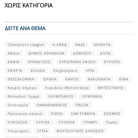
ΧΩΡΊΣ ΚΑΤΗΓΟΡΊΑ
ΔΕΙΤΕ ΑΝΑ ΘΕΜΑ
Champions League
e-ΕΦΚΑ
ΑΑΔΕ
ΑΚΙΝΗΤΑ
Αθήνα
ΔΗΜΟΣ ΑΘΗΝΑΙΩΝ
ΔΗΜΟΣΙΟ
ΔΥΠΑ
ΕΝΦΙΑ
ΕΠΕΝΔΥΣΕΙΣ
ΕΥΡΩΠΑΪΚΗ ΕΝΩΣΗ
ΕΥΡΩΠΗ
ΕΦΟΡΙΑ
Ελλάδα
Επιχειρήσεις
ΗΠΑ
ΘΕΣΣΑΛΟΝΙΚΗ
ΙΣΡΑΗΛ
ΚΑΙΡΟΣ
ΚΑΚΟΚΑΙΡΙΑ
ΚΙΝΑ
Καιρός σήμερα
Κυριάκος Μητσοτάκης
ΜΗΤΣΟΤΑΚΗΣ
Ντόναλντ Τραμπ
ΟΛΥΜΠΙΑΚΟΣ
ΟΥΚΡΑΝΊΑ
Οικονομία
ΠΑΝΑΘΗΝΑΙΚΟΣ
ΠΑΣΟΚ
Πρόγνωση καιρού
ΡΩΣΙΑ
ΣΑΝ ΣΉΜΕΡΑ
ΣΕΙΣΜΟΣ
ΣΥΝΤΑΞΕΙΣ
ΣΥΡΙΖΑ
ΤΟΥΡΚΙΑ
ΤΡΑΜΠ
Τέμπη
Τουρισμός
ΥΓΕΙΑ
ΦΟΡΟΛΟΓΙΚΕΣ ΔΗΛΩΣΕΙΣ