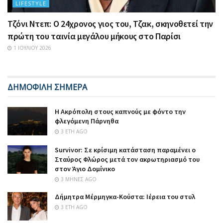
LIFESTYLE
Τζόνι Ντεπ: Ο 24χρονος γιος του, Τζακ, σκηνοθετεί την
πρώτη του ταινία μεγάλου μήκους στο Παρίσι
1 ΙΟΥΛΊΟΥ 2026
ΔΗΜΟΦΙΛΗ ΣΗΜΕΡΑ
Η Ακρόπολη στους καπνούς με φόντο την
φλεγόμενη Πάρνηθα
3 ΈΤΗ AGO
Survivor: Σε κρίσιμη κατάσταση παραμένει ο
Σταύρος Φλώρος μετά τον ακρωτηριασμό του
στον Άγιο Δομίνικο
3 ΜΉΝΕΣ AGO
Δήμητρα Μέρμηγκα-Κούστα: Ιέρεια του στυλ
3 ΈΤΗ AGO