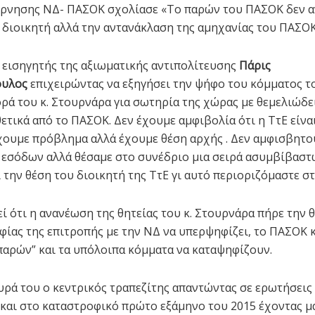
έρνησης ΝΔ- ΠΑΣΟΚ σχολίασε «Το παρών του ΠΑΣΟΚ δεν α
υ διοικητή αλλά την αντανάκλαση της αμηχανίας του ΠΑΣΟΚ
 εισηγητής της αξιωματικής αντιπολίτευσης
Πάρις
ουλος
επιχειρώντας να εξηγήσει την ψήφο του κόμματος το
ρά του κ. Στουρνάρα για σωτηρία της χώρας με θεμελιώδε
ετικά από το ΠΑΣΟΚ. Δεν έχουμε αμφιβολία ότι η ΤτΕ είναι
έχουμε πρόβλημα αλλά έχουμε θέση αρχής . Δεν αμφισβητο
 εσόδων αλλά θέσαμε στο συνέδριο μια σειρά ασυμβίβαστ
 την θέση του διοικητή της ΤτΕ γι αυτό περιοριζόμαστε σ
ί ότι η ανανέωση της θητείας του κ. Στουρνάρα πήρε την 
φίας της επιτροπής με την ΝΔ να υπερψηφίζει, το ΠΑΣΟΚ κ
αρών” και τα υπόλοιπα κόμματα να καταψηφίζουν.
υρά του ο κεντρικός τραπεζίτης απαντώντας σε ερωτήσει
και στο καταστροφικό πρώτο εξάμηνο του 2015 έχοντας μά