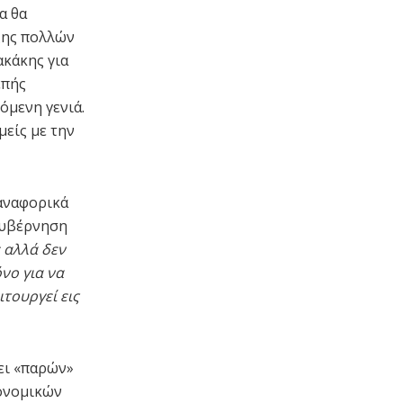
α θα
ξης πολλών
ακάκης για
επής
όμενη γενιά.
μείς με την
αναφορικά
κυβέρνηση
 αλλά δεν
όνο για να
ιτουργεί εις
ει «παρών»
ονομικών