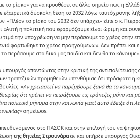
ε το ρίσκο» για να προσθέσει σε άλλο σημείο πως η Ελλάδ
ε εξαιρετικά δύσκολη θέση το 2032 λόγω ταυτόχρονης λή
. «Πλέον το ρίσκο του 2032 δεν υπάρχει» είπε ο κ. Πιερρ
ι «Αυτή η πολιτική που εφαρμόζουμε είναι ώριμη και συν
υ τιμά την υποχρέωση να μην περάσουμε το χρέος στην επ
γενιά φορτώθηκε το χρέος προηγούμενων. Δεν πρέπει και ε
 το περάσουμε στα δικά μας παιδία και δεν θα το κάνουμε».
 υπουργός απαντώντας στην κριτική της αντιπολίτευσης 
των τραπεζικών προμηθειών υπενθύμισε ότι πρόσφατα η 
ουλίες. «
Αν χρειαστεί να παρέμβουμε ξανά θα το κάνουμε
θεωρίας ότι πρέπει να πειράξουμε τις τράπεζες μόνο και μ
α πολιτικό μήνυμα στην κοινωνία γιατί αυτό έδειξε ότι λε
οινωνίας»
σημείωσε.
πευθυνόμενος στο ΠΑΣΟΚ και στην επιλογή του να ψηφίσ
νέωση
της θητείας Στρουνάρα
αν και υπήρξε υπουργός Οικ