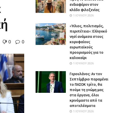
ε
ενδιαφέρον στον
κλάδο φιλοξενίας
1 ΙΟΥΛΊΟΥ 2026
κή
«Ήλιος, πολιτισμός,
περιπέτεια»: Ελληνικό
νησί ανάμεσα στους
0
0
κορυφαίους
ευρωπαϊκούς
προορισμούς για το
καλοκαίρι
1 ΙΟΥΛΊΟΥ 2026
Γερουλάνος: Αν τον
Σεπτέμβριο παραμένει
το ΠΑΣΟΚ τρίτο, θα
πούμε τη γνώμη μας
στα όργανα, όλοι
κρινόμαστε από τα
αποτελέσματα
1 ΙΟΥΛΊΟΥ 2026