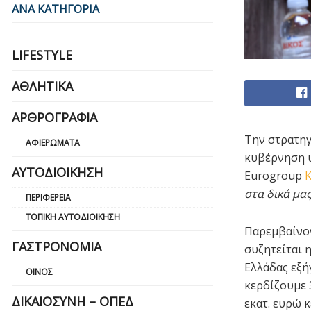
ΑΝΑ ΚΑΤΗΓΟΡΙΑ
LIFESTYLE
ΑΘΛΗΤΙΚΆ
ΑΡΘΡΟΓΡΑΦΊΑ
Την στρατη
ΑΦΙΕΡΏΜΑΤΑ
κυβέρνηση υ
ΑΥΤΟΔΙΟΊΚΗΣΗ
Εurogroup
Κ
στα δικά μας
ΠΕΡΙΦΈΡΕΙΑ
ΤΟΠΙΚΉ ΑΥΤΟΔΙΟΊΚΗΣΗ
Παρεμβαίνο
ΓΑΣΤΡΟΝΟΜΊΑ
συζητείται 
Ελλάδας εξή
ΟΊΝΟΣ
κερδίζουμε 
ΔΙΚΑΙΟΣΎΝΗ – ΟΠΕΔ
εκατ. ευρώ 