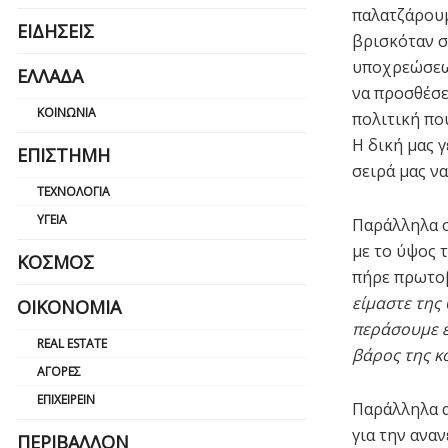
παλατζάρουμ
ΕΙΔΉΣΕΙΣ
βρισκόταν σ
υποχρεώσεων
ΕΛΛΆΔΑ
να προσθέσε
ΚΟΙΝΩΝΊΑ
πολιτική πο
Η δική μας 
ΕΠΙΣΤΉΜΗ
σειρά μας να
ΤΕΧΝΟΛΟΓΊΑ
ΥΓΕΊΑ
Παράλληλα ο
με το ύψος 
ΚΌΣΜΟΣ
πήρε πρωτοβ
είμαστε της 
ΟΙΚΟΝΟΜΊΑ
περάσουμε έν
REAL ESTATE
βάρος της κ
ΑΓΟΡΈΣ
ΕΠΙΧΕΙΡΕΊΝ
Παράλληλα α
για την ανα
ΠΕΡΙΒΆΛΛΟΝ