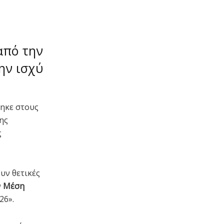
από την
ην ισχύ
θηκε στους
ης
ς
υν θετικές
ν
Μέση
26».