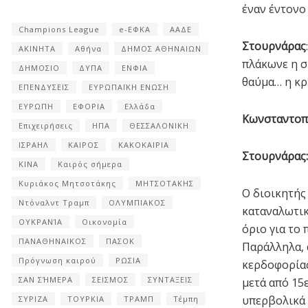
έναν έντονο
Champions League
e-ΕΦΚΑ
ΑΑΔΕ
Στουρνάρας
ΑΚΙΝΗΤΑ
Αθήνα
ΔΗΜΟΣ ΑΘΗΝΑΙΩΝ
πλάκωνε η σ
ΔΗΜΟΣΙΟ
ΔΥΠΑ
ΕΝΦΙΑ
θαύμα… η κρ
ΕΠΕΝΔΥΣΕΙΣ
ΕΥΡΩΠΑΪΚΗ ΕΝΩΣΗ
ΕΥΡΩΠΗ
ΕΦΟΡΙΑ
Ελλάδα
Κωνσταντο
Επιχειρήσεις
ΗΠΑ
ΘΕΣΣΑΛΟΝΙΚΗ
ΙΣΡΑΗΛ
ΚΑΙΡΟΣ
ΚΑΚΟΚΑΙΡΙΑ
Στουρνάρας:
ΚΙΝΑ
Καιρός σήμερα
Κυριάκος Μητσοτάκης
ΜΗΤΣΟΤΑΚΗΣ
Ο διοικητής
Ντόναλντ Τραμπ
ΟΛΥΜΠΙΑΚΟΣ
καταναλωτικ
ΟΥΚΡΑΝΊΑ
Οικονομία
όριο για το
ΠΑΝΑΘΗΝΑΙΚΟΣ
ΠΑΣΟΚ
Παράλληλα, 
Πρόγνωση καιρού
ΡΩΣΙΑ
κερδοφορίας
ΣΑΝ ΣΉΜΕΡΑ
ΣΕΙΣΜΟΣ
ΣΥΝΤΑΞΕΙΣ
μετά από 15
υπερβολικά 
ΣΥΡΙΖΑ
ΤΟΥΡΚΙΑ
ΤΡΑΜΠ
Τέμπη