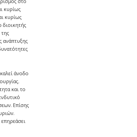
ωρισμός στο
αι κυρίως
αι κυρίως
ο διοικητής
 της
ς ανάπτυξης
 δυνατότητες
οκαλεί άνοδο
ουργίας.
τητα και το
ενδυτικό
σεων. Επίσης
υριών.
 επηρεάσει