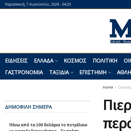
Παρασκευή, 7 Αυγούστου, 2026 - 04:25
ΕΙΔΉΣΕΙΣ
ΕΛΛΆΔΑ
ΚΌΣΜΟΣ
ΠΟΛΙΤΙΚΉ
ΟΙ
ΓΑΣΤΡΟΝΟΜΊΑ
ΤΑΞΊΔΙΑ
ΕΠΙΣΤΉΜΗ
ΑΘΛΗ
Home
Οικονο
Πιερ
ΔΗΜΟΦΙΛΗ ΣΗΜΕΡΑ
περά
Πάνω από τα 100 δολάρια το πετρέλαιο
με οριακές διακυμάνσεις – Σε στάση