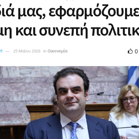
ιά μας, εφαρμόζουμ
η και συνεπή πολιτι
0
01
25 Μαΐου 2026
in
Οικονομία