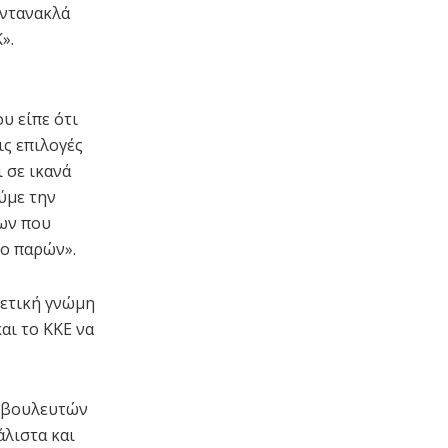
ντανακλά
».
υ είπε ότι
ις επιλογές
 σε ικανά
ύμε την
ων που
το παρών».
θετική γνώμη
αι το ΚΚΕ να
ς βουλευτών
λιστα και