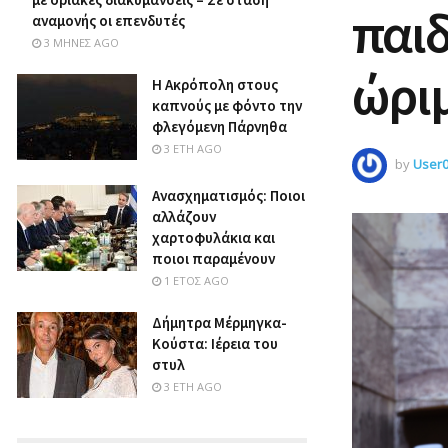
παιδ
αναμονής οι επενδυτές
3 ΜΉΝΕΣ AGO
ώριμ
Η Ακρόπολη στους
καπνούς με φόντο την
φλεγόμενη Πάρνηθα
3 ΈΤΗ AGO
by
User
Ανασχηματισμός: Ποιοι
αλλάζουν
χαρτοφυλάκια και
ποιοι παραμένουν
1 ΈΤΟΣ AGO
Δήμητρα Μέρμηγκα-
Κούστα: Ιέρεια του
στυλ
3 ΈΤΗ AGO