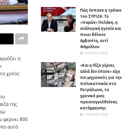
Πώς έσπασε η τρόικα
του ΣΥΡΙΖΑ: Το
«παρών» Πολάκη, η
συλλογική ηγεσία και
ποιοι θέλουν
Αρβανίτη, αντί
Φάμελλου
1 ΙΟΥΛΊΟΥ 2026
ρμόζει η
«Και η Πίζα γέρνει,
υ
αλλά δεν έπεσε» είχε
το χρέος
πει μηχανικός για την
πολυκατοικία στα
Πετράλωνα, το
χρονικό μιας
ου
προαναγγελθείσας
πεζα της
κατάρρευσης
υρώ
1 ΙΟΥΛΊΟΥ 2026
 φέρνει 800
όπο αυτό