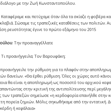
 διάλογο με την Ζωή Κωνσταντοπούλου.
: Καταφέραμε και πετύχαμε όταν όλα τα σκίαζε η φοβέρα κα
κλαβιά. Σώσαμε τις τραπεζικές καταθέσεις των πολιτών. Α
ίση ρευστότητας έγινε το πρώτο εξάμηνο του 2015
πούλου
: Την προαναγγέλλατε
Τι προανήγγειλα; Τον Βαρουφάκη;
 προανήγγειλε την ρύθμιση για το πλαφόν στην αποπληρω
ών δανείων. «Θα έρθει ρύθμιση. Όλες οι χώρες αυτό κάνο
 ποια θα είναι η αποπληρωμή ως ποσοστό του αρχικού κεφα
απαντώντας στην κριτική της αντιπολίτευσης περί μεγάλη
 των τραπεζών σημείωσε «η κερδοφορία επανήλθε στην 
ετη πορεία ζημιών. Μόλις σηκωθήκαμε από την εντατική. 
κέρδη ή κεφάλαια»