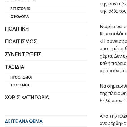
της συγκυβ
PET STORIES
την αξία το
ΟΙΚΟΛΟΓΊΑ
Νωρίτερα, ο
ΠΟΛΙΤΙΚΉ
Κουκουλόπ
ΠΟΛΙΤΙΣΜΌΣ
«Η συνεισφο
αποτιμάται θ
ΣΥΝΕΝΤΕΎΞΕΙΣ
χέρια. Δεν 
καλή πορεία
ΤΑΞΊΔΙΑ
αφορούν και
ΠΡΟΟΡΙΣΜΟΊ
ΤΟΥΡΙΣΜΌΣ
Να σημειωθε
της πλειοψη
ΧΩΡΊΣ ΚΑΤΗΓΟΡΊΑ
δηλώνουν “π
Από την πλε
ΔΕΙΤΕ ΑΝΑ ΘΕΜΑ
αναφέρθηκε 