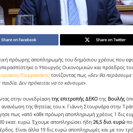
Share on Facebook
Share on Twitter
γική πρόωρης αποπληρωμής του δημόσιου χρέους που εφα
περασπίστηκε ο Υπουργός Οικονομικών και πρόεδρος το
υριάκος Πιερρακάκης
τονίζοντας πως
«δεν θα περάσουμε 
 παιδία. Δεν πρόκειται να το κάνουμε
».
ντας στην συνεδρίαση
της επιτροπής ΔΕΚΟ
της
Βουλής
όπ
η ανανέωση της θητείας του κ. Γιάννη Στουρνάρα στην Τρά
γησε πως «από κάθε πρόωρη αποπληρωμή χρέους 1 δις ε
30 εκατ. ευρώ. Έχουμε αποπληρώσει ήδη
26,5 δισ. ευρώ
που
κέρδος. Είναι άλλα 19 δις ευρώ αποπληρωμές και με τον τρ