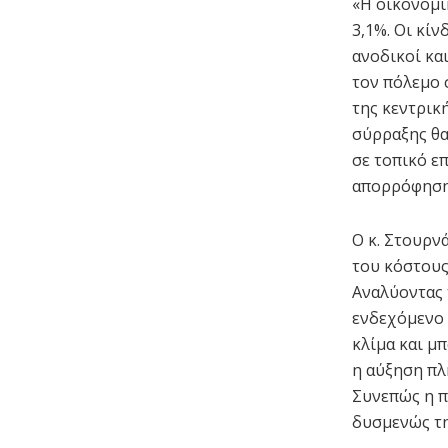
«Η οικονομι
3,1%. Οι κί
ανοδικοί κα
τον πόλεμο 
της κεντρική
σύρραξης θα
σε τοπικό ε
απορρόφηση
Ο κ. Στουρν
του κόστους
Αναλύοντας 
ενδεχόμενο
κλίμα και μ
η αύξηση πλ
Συνεπώς η π
δυσμενώς τη