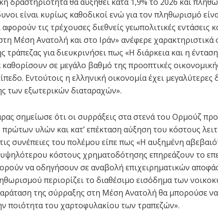
κή δραστηριότητα θα αυξηθεί κατά 1,9% το 2026 και πληθ
νδυνοι είναι κυρίως καθοδικοί ενώ για τον πληθωρισμό είν
ι αφορούν τις τρέχουσες διεθνείς γεωπολιτικές εντάσεις κ
στη Μέση Ανατολή και στο Ιράν» ανέφερε χαρακτηριστικά 
ς τράπεζας για διευκρινήσει πως «Η διάρκεια και η ένταση
 καθορίσουν σε μεγάλο βαθμό της προοπτικές οικονομική
πίπεδο. Εντούτοις η ελληνική οικονομία έχει μεγαλύτερες
ς των εξωτερικών διαταραχών».
άρας σημείωσε ότι οι συρράξεις στα στενά του Ορμούζ πρ
 πρώτων υλών και κατ’ επέκταση αύξηση του κόστους λειτ
τις συνέπειες του πολέμου είπε πως «Η αυξημένη αβεβαιό
 υψηλότερου κόστους χρηματοδότησης επηρεάζουν το επ
πορούν να οδηγήσουν σε αναβολή επιχειρηματικών αποφά
ηθωρισμού περιορίζει το διαθέσιμο εισόδημα των νοικοκ
αράταση της σύρραξης στη Μέση Ανατολή θα μπορούσε να
ν ποιότητα του χαρτοφυλακίου των τραπεζών».