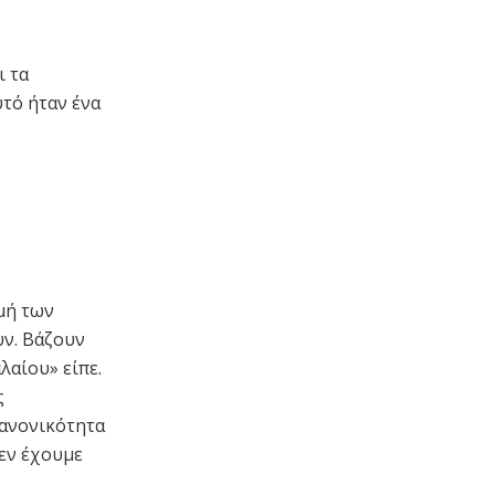
ι τα
υτό ήταν ένα
μή των
υν. Βάζουν
λαίου» είπε.
ς
κανονικότητα
Δεν έχουμε