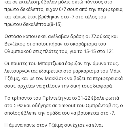
και σε εκτέλεση, έβαλαν μόλις οκτώ πόντους στο
πρώτο δεκάλεπτο, είχαν 0/7 σουτ από την περιφέρεια,
και κάπως έτσι βρέθηκαν στο -7 στο τέλος του
πρώτου δεκαλέπτου(8-15).
Ωστόσο κάπου εκεί ανέλαβαν δράση οι Σλούκας και
Βενζέκοφ οι οποίοι πήραν το σκοράρισμα του
Ολυμπιακού στις πλάτες του, για το 15-15 στο 12′.
Οι παίκτες του Μπαρτζώκα έσφιξαν την άμυνα τους,
λειτουργώντας εξαιρετικά στο μαρκάρισμα του Μάικ
Τζέιμς, και με τον ΜακΚίσικ να βάζει τα περιφερειακά
σουτ, άρχιζαν να χτίζουν την δική τους διαφορά.
Το τρίποντο του Πρίντεζη για το 31-22 έβαλε φωτιά
στο ΣΕΦ και οδήγησε σε timeout του Ομπράντοβιτς, ο
οποίος έβλεπε την ομάδα του να βρίσκεται στο -7.
Η άμυνα πάνω στον Τζέιμς συνέχισε να είναι