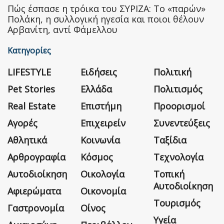
Πώς έσπασε η τρόικα του ΣΥΡΙΖΑ: Το «παρών»
Πολάκη, η συλλογική ηγεσία και ποιοι θέλουν
Αρβανίτη, αντί Φάμελλου
Κατηγορίες
LIFESTYLE
Ειδήσεις
Πολιτική
Pet Stories
Ελλάδα
Πολιτισμός
Real Estate
Επιστήμη
Προορισμοί
Αγορές
Επιχειρείν
Συνεντεύξεις
Αθλητικά
Κοινωνία
Ταξίδια
Αρθρογραφία
Κόσμος
Τεχνολογία
Αυτοδιοίκηση
Οικολογία
Τοπική
Αυτοδιοίκηση
Αφιερώματα
Οικονομία
Τουρισμός
Γαστρονομία
Οίνος
Υγεία