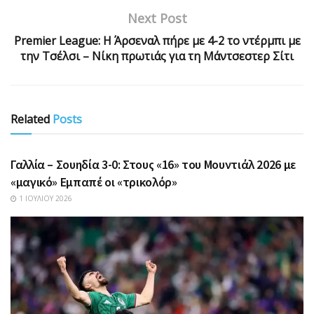
Next Post
Premier League: Η Άρσεναλ πήρε με 4-2 το ντέρμπι με
την Τσέλσι – Νίκη πρωτιάς για τη Μάντσεστερ Σίτι
Related
Posts
ΑΘΛΗΤΙΚΆ
Γαλλία – Σουηδία 3-0: Στους «16» του Μουντιάλ 2026 με
«μαγικό» Εμπαπέ οι «τρικολόρ»
1 ΙΟΥΛΊΟΥ 2026