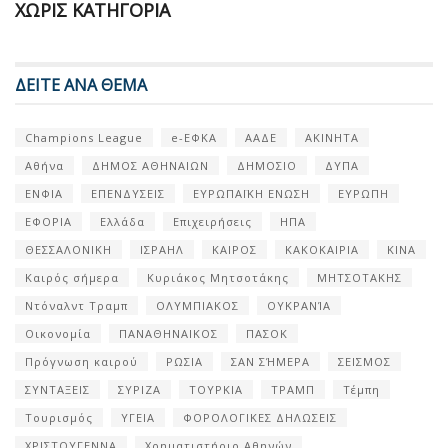
ΧΩΡΊΣ ΚΑΤΗΓΟΡΊΑ
ΔΕΙΤΕ ΑΝΑ ΘΕΜΑ
Champions League
e-ΕΦΚΑ
ΑΑΔΕ
ΑΚΙΝΗΤΑ
Αθήνα
ΔΗΜΟΣ ΑΘΗΝΑΙΩΝ
ΔΗΜΟΣΙΟ
ΔΥΠΑ
ΕΝΦΙΑ
ΕΠΕΝΔΥΣΕΙΣ
ΕΥΡΩΠΑΪΚΗ ΕΝΩΣΗ
ΕΥΡΩΠΗ
ΕΦΟΡΙΑ
Ελλάδα
Επιχειρήσεις
ΗΠΑ
ΘΕΣΣΑΛΟΝΙΚΗ
ΙΣΡΑΗΛ
ΚΑΙΡΟΣ
ΚΑΚΟΚΑΙΡΙΑ
ΚΙΝΑ
Καιρός σήμερα
Κυριάκος Μητσοτάκης
ΜΗΤΣΟΤΑΚΗΣ
Ντόναλντ Τραμπ
ΟΛΥΜΠΙΑΚΟΣ
ΟΥΚΡΑΝΊΑ
Οικονομία
ΠΑΝΑΘΗΝΑΙΚΟΣ
ΠΑΣΟΚ
Πρόγνωση καιρού
ΡΩΣΙΑ
ΣΑΝ ΣΉΜΕΡΑ
ΣΕΙΣΜΟΣ
ΣΥΝΤΑΞΕΙΣ
ΣΥΡΙΖΑ
ΤΟΥΡΚΙΑ
ΤΡΑΜΠ
Τέμπη
Τουρισμός
ΥΓΕΙΑ
ΦΟΡΟΛΟΓΙΚΕΣ ΔΗΛΩΣΕΙΣ
ΧΡΙΣΤΟΥΓΕΝΝΑ
Χρηματιστήριο Αθηνών