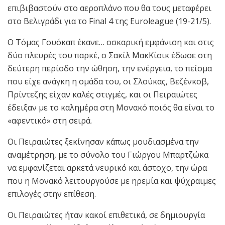
επιβιβαστούν στο αεροπλάνο που θα τους μεταφέρει
στο Βελιγράδι για το Final 4 της Euroleague (19-21/5).
Ο Τόμας Γουόκαπ έκανε… οσκαρική εμφάνιση και στις
δύο πλευρές του παρκέ, ο Σακίλ ΜακΚίσικ έδωσε στη
δεύτερη περίοδο την ώθηση, την ενέργεια, το πείσμα
που είχε ανάγκη η ομάδα του, οι Σλούκας, Βεζένκοβ,
Πρίντεζης είχαν καλές στιγμές, και οι Πειραιώτες
έδειξαν με το καλημέρα στη Μονακό ποιός θα είναι το
«αφεντικό» στη σειρά.
Οι Πειραιώτες ξεκίνησαν κάπως μουδιασμένα την
αναμέτρηση, με το σύνολο του Γιώργου Μπαρτζώκα
να εμφανίζεται αρκετά νευρικό και άστοχο, την ώρα
που η Μονακό λειτουργούσε με ηρεμία και ψύχραιμες
επιλογές στην επίθεση.
Οι Πειραιώτες ήταν κακοί επιθετικά, σε δημιουργία