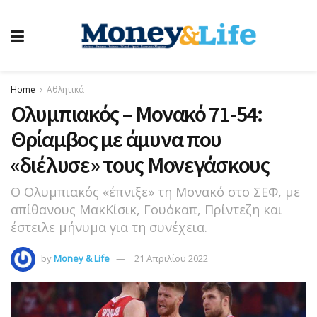
Home
Αθλητικά
Ολυμπιακός – Μονακό 71-54:
Θρίαμβος με άμυνα που
«διέλυσε» τους Μονεγάσκους
Ο Ολυμπιακός «έπνιξε» τη Μονακό στο ΣΕΦ, με
απίθανους ΜακΚίσικ, Γουόκαπ, Πρίντεζη και
έστειλε μήνυμα για τη συνέχεια.
by
Money & Life
21 Απριλίου 2022