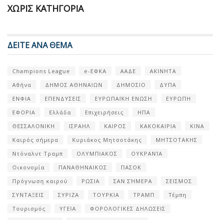
ΧΩΡΊΣ ΚΑΤΗΓΟΡΊΑ
ΔΕΙΤΕ ΑΝΑ ΘΕΜΑ
Champions League
e-ΕΦΚΑ
ΑΑΔΕ
ΑΚΙΝΗΤΑ
Αθήνα
ΔΗΜΟΣ ΑΘΗΝΑΙΩΝ
ΔΗΜΟΣΙΟ
ΔΥΠΑ
ΕΝΦΙΑ
ΕΠΕΝΔΥΣΕΙΣ
ΕΥΡΩΠΑΪΚΗ ΕΝΩΣΗ
ΕΥΡΩΠΗ
ΕΦΟΡΙΑ
Ελλάδα
Επιχειρήσεις
ΗΠΑ
ΘΕΣΣΑΛΟΝΙΚΗ
ΙΣΡΑΗΛ
ΚΑΙΡΟΣ
ΚΑΚΟΚΑΙΡΙΑ
ΚΙΝΑ
Καιρός σήμερα
Κυριάκος Μητσοτάκης
ΜΗΤΣΟΤΑΚΗΣ
Ντόναλντ Τραμπ
ΟΛΥΜΠΙΑΚΟΣ
ΟΥΚΡΑΝΊΑ
Οικονομία
ΠΑΝΑΘΗΝΑΙΚΟΣ
ΠΑΣΟΚ
Πρόγνωση καιρού
ΡΩΣΙΑ
ΣΑΝ ΣΉΜΕΡΑ
ΣΕΙΣΜΟΣ
ΣΥΝΤΑΞΕΙΣ
ΣΥΡΙΖΑ
ΤΟΥΡΚΙΑ
ΤΡΑΜΠ
Τέμπη
Τουρισμός
ΥΓΕΙΑ
ΦΟΡΟΛΟΓΙΚΕΣ ΔΗΛΩΣΕΙΣ