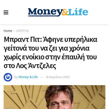
Home
LIFESTYLE
Μπραντ Πιτ: Άφηνε υπερήλικα
γείτονά του να ζει για χρόνια
χωρίς ενοίκιο στην έπαυλή του
στο Λος Άντζελες
by
Money & Life
8 Απριλίου 2023