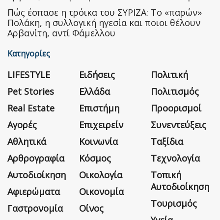
Πώς έσπασε η τρόικα του ΣΥΡΙΖΑ: Το «παρών»
Πολάκη, η συλλογική ηγεσία και ποιοι θέλουν
Αρβανίτη, αντί Φάμελλου
Κατηγορίες
LIFESTYLE
Ειδήσεις
Πολιτική
Pet Stories
Ελλάδα
Πολιτισμός
Real Estate
Επιστήμη
Προορισμοί
Αγορές
Επιχειρείν
Συνεντεύξεις
Αθλητικά
Κοινωνία
Ταξίδια
Αρθρογραφία
Κόσμος
Τεχνολογία
Αυτοδιοίκηση
Οικολογία
Τοπική
Αυτοδιοίκηση
Αφιερώματα
Οικονομία
Τουρισμός
Γαστρονομία
Οίνος
Υγεία