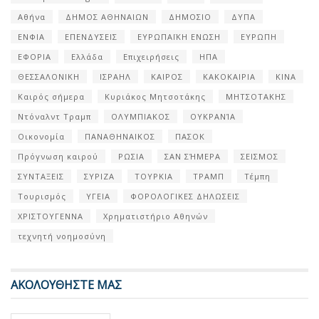
Αθήνα
ΔΗΜΟΣ ΑΘΗΝΑΙΩΝ
ΔΗΜΟΣΙΟ
ΔΥΠΑ
ΕΝΦΙΑ
ΕΠΕΝΔΥΣΕΙΣ
ΕΥΡΩΠΑΪΚΗ ΕΝΩΣΗ
ΕΥΡΩΠΗ
ΕΦΟΡΙΑ
Ελλάδα
Επιχειρήσεις
ΗΠΑ
ΘΕΣΣΑΛΟΝΙΚΗ
ΙΣΡΑΗΛ
ΚΑΙΡΟΣ
ΚΑΚΟΚΑΙΡΙΑ
ΚΙΝΑ
Καιρός σήμερα
Κυριάκος Μητσοτάκης
ΜΗΤΣΟΤΑΚΗΣ
Ντόναλντ Τραμπ
ΟΛΥΜΠΙΑΚΟΣ
ΟΥΚΡΑΝΊΑ
Οικονομία
ΠΑΝΑΘΗΝΑΙΚΟΣ
ΠΑΣΟΚ
Πρόγνωση καιρού
ΡΩΣΙΑ
ΣΑΝ ΣΉΜΕΡΑ
ΣΕΙΣΜΟΣ
ΣΥΝΤΑΞΕΙΣ
ΣΥΡΙΖΑ
ΤΟΥΡΚΙΑ
ΤΡΑΜΠ
Τέμπη
Τουρισμός
ΥΓΕΙΑ
ΦΟΡΟΛΟΓΙΚΕΣ ΔΗΛΩΣΕΙΣ
ΧΡΙΣΤΟΥΓΕΝΝΑ
Χρηματιστήριο Αθηνών
τεχνητή νοημοσύνη
ΑΚΟΛΟΥΘΗΣΤΕ ΜΑΣ