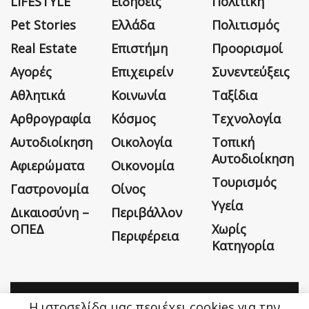
LIFESTYLE
Ειδήσεις
Πολιτική
Pet Stories
Ελλάδα
Πολιτισμός
Real Estate
Επιστήμη
Προορισμοί
Αγορές
Επιχειρείν
Συνεντεύξεις
Αθλητικά
Κοινωνία
Ταξίδια
Αρθρογραφία
Κόσμος
Τεχνολογία
Αυτοδιοίκηση
Οικολογία
Τοπική
Αυτοδιοίκηση
Αφιερώματα
Οικονομία
Τουρισμός
Γαστρονομία
Οίνος
Υγεία
Δικαιοσύνη –
Περιβάλλον
ΟΠΕΔ
Χωρίς
Περιφέρεια
Κατηγορία
Η ιστοσελίδα μας περιέχει cookies για την