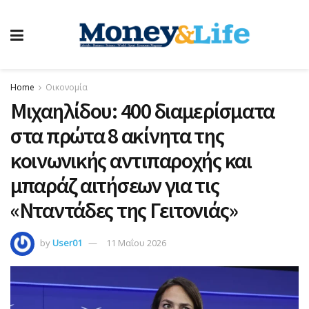
Home
Οικονομία
Μιχαηλίδου: 400 διαμερίσματα
στα πρώτα 8 ακίνητα της
κοινωνικής αντιπαροχής και
μπαράζ αιτήσεων για τις
«Νταντάδες της Γειτονιάς»
by
User01
11 Μαΐου 2026