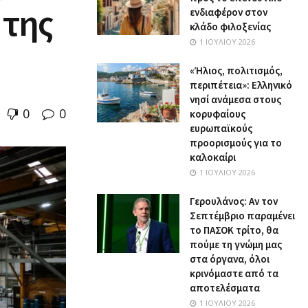
 της
ενδιαφέρον στον
κλάδο φιλοξενίας
1 ΙΟΥΛΊΟΥ 2026
«Ήλιος, πολιτισμός,
περιπέτεια»: Ελληνικό
νησί ανάμεσα στους
0
0
κορυφαίους
ευρωπαϊκούς
προορισμούς για το
καλοκαίρι
1 ΙΟΥΛΊΟΥ 2026
Γερουλάνος: Αν τον
Σεπτέμβριο παραμένει
το ΠΑΣΟΚ τρίτο, θα
πούμε τη γνώμη μας
στα όργανα, όλοι
κρινόμαστε από τα
αποτελέσματα
1 ΙΟΥΛΊΟΥ 2026