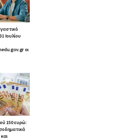
εγαστικό
31 Ιουλίου
nedu.gov.gr οι
ού 150 ευρώ:
εισοδηματικά
 και