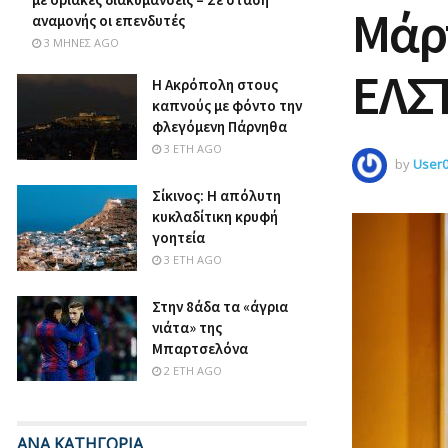
Μάρτ
αναμονής οι επενδυτές
3 ΜΉΝΕΣ AGO
ΕΛΣ
Η Ακρόπολη στους
καπνούς με φόντο την
φλεγόμενη Πάρνηθα
3 ΈΤΗ AGO
by
User
Σίκινος: Η απόλυτη
κυκλαδίτικη κρυφή
γοητεία
3 ΈΤΗ AGO
Στην 8άδα τα «άγρια
νιάτα» της
Μπαρτσελόνα
2 ΈΤΗ AGO
ΑΝΑ ΚΑΤΗΓΟΡΙΑ