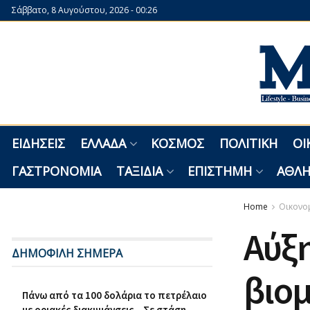
Σάββατο, 8 Αυγούστου, 2026 - 00:26
ΕΙΔΉΣΕΙΣ
ΕΛΛΆΔΑ
ΚΌΣΜΟΣ
ΠΟΛΙΤΙΚΉ
ΟΙ
ΓΑΣΤΡΟΝΟΜΊΑ
ΤΑΞΊΔΙΑ
ΕΠΙΣΤΉΜΗ
ΑΘΛΗ
Home
Οικονο
Αύξη
ΔΗΜΟΦΙΛΗ ΣΗΜΕΡΑ
βιο
Πάνω από τα 100 δολάρια το πετρέλαιο
με οριακές διακυμάνσεις – Σε στάση