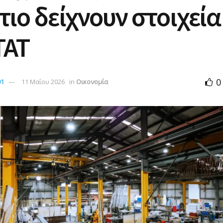
ιο δείχνουν στοιχεία
ΤΑΤ
0
01
11 Μαΐου 2026
in
Οικονομία