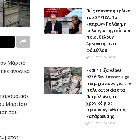
Πώς έσπασε η τρόικα
του ΣΥΡΙΖΑ: Το
«παρών» Πολάκη, η
συλλογική ηγεσία και
ποιοι θέλουν
Αρβανίτη, αντί
Φάμελλου
1 ΙΟΥΛΊΟΥ 2026
τον Μάρτιο
«Και η Πίζα γέρνει,
θηκε ανοδικά
αλλά δεν έπεσε» είχε
πει μηχανικός για την
πολυκατοικία στα
 παρουσίασε
Πετράλωνα, το
χρονικό μιας
του Μαρτίου
προαναγγελθείσας
ιση του
κατάρρευσης
1 ΙΟΥΛΊΟΥ 2026
εύματος.