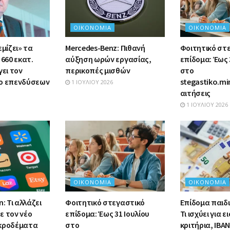
ΟΙΚΟΝΟΜΊΑ
ΟΙΚΟΝΟΜΊΑ
εμίζει» τα
Mercedes-Benz: Πιθανή
Φοιτητικό στ
 660 εκατ.
αύξηση ωρών εργασίας,
επίδομα: Έως 
γει τον
περικοπές μισθών
στο
λο επενδύσεων
stegastiko.mi
1 ΙΟΥΛΊΟΥ 2026
αιτήσεις
1 ΙΟΥΛΊΟΥ 2026
ΟΙΚΟΝΟΜΊΑ
ΟΙΚΟΝΟΜΊΑ
: Τι αλλάζει
Φοιτητικό στεγαστικό
Επίδομα παιδι
ε τον νέο
επίδομα: Έως 31 Ιουλίου
Τι ισχύει για 
ικροδέματα
στο
κριτήρια, IBAN