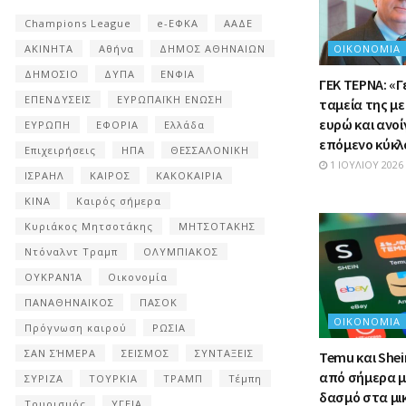
Champions League
e-ΕΦΚΑ
ΑΑΔΕ
ΟΙΚΟΝΟΜΊΑ
ΑΚΙΝΗΤΑ
Αθήνα
ΔΗΜΟΣ ΑΘΗΝΑΙΩΝ
ΔΗΜΟΣΙΟ
ΔΥΠΑ
ΕΝΦΙΑ
ΓΕΚ ΤΕΡΝΑ: «Γ
ΕΠΕΝΔΥΣΕΙΣ
ΕΥΡΩΠΑΪΚΗ ΕΝΩΣΗ
ταμεία της με
ευρώ και ανοί
ΕΥΡΩΠΗ
ΕΦΟΡΙΑ
Ελλάδα
επόμενο κύκ
Επιχειρήσεις
ΗΠΑ
ΘΕΣΣΑΛΟΝΙΚΗ
1 ΙΟΥΛΊΟΥ 2026
ΙΣΡΑΗΛ
ΚΑΙΡΟΣ
ΚΑΚΟΚΑΙΡΙΑ
ΚΙΝΑ
Καιρός σήμερα
Κυριάκος Μητσοτάκης
ΜΗΤΣΟΤΑΚΗΣ
Ντόναλντ Τραμπ
ΟΛΥΜΠΙΑΚΟΣ
ΟΥΚΡΑΝΊΑ
Οικονομία
ΠΑΝΑΘΗΝΑΙΚΟΣ
ΠΑΣΟΚ
ΟΙΚΟΝΟΜΊΑ
Πρόγνωση καιρού
ΡΩΣΙΑ
ΣΑΝ ΣΉΜΕΡΑ
ΣΕΙΣΜΟΣ
ΣΥΝΤΑΞΕΙΣ
Temu και Shein
από σήμερα μ
ΣΥΡΙΖΑ
ΤΟΥΡΚΙΑ
ΤΡΑΜΠ
Τέμπη
δασμό στα μ
Τουρισμός
ΥΓΕΙΑ