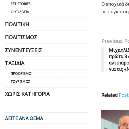
Ο εποχικά δ
PET STORIES
σε σύγκριση
ΟΙΚΟΛΟΓΊΑ
ΠΟΛΙΤΙΚΉ
ΠΟΛΙΤΙΣΜΌΣ
Previous P
ΣΥΝΕΝΤΕΎΞΕΙΣ
Μιχαηλίδ
πρώτα 8 
αντιπαρο
ΤΑΞΊΔΙΑ
για τις 
ΠΡΟΟΡΙΣΜΟΊ
ΤΟΥΡΙΣΜΌΣ
ΧΩΡΊΣ ΚΑΤΗΓΟΡΊΑ
Related
Post
ΔΕΙΤΕ ΑΝΑ ΘΕΜΑ