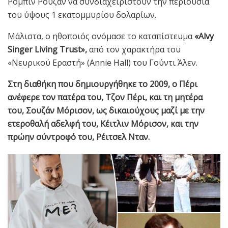
Ρόμπιν Ρούζαν να συνδιαχειριστούν την περιουσία
του ύψους 1 εκατομμυρίου δολαρίων.
Μάλιστα, ο ηθοποιός ονόμασε το καταπίστευμα
«Alvy
Singer Living Trust»,
από τον χαρακτήρα του
«Νευρικού Εραστή» (Annie Hall) του Γούντι Άλεν.
Στη διαθήκη που δημιουργήθηκε το 2009, ο Πέρι
ανέφερε τον πατέρα του, Τζον Πέρι, και τη μητέρα
του, Σουζάν Μόρισον, ως δικαιούχους μαζί με την
ετεροθαλή αδελφή του, Κέιτλιν Μόρισον, και την
πρώην σύντροφό του, Ρέιτσελ Νταν.