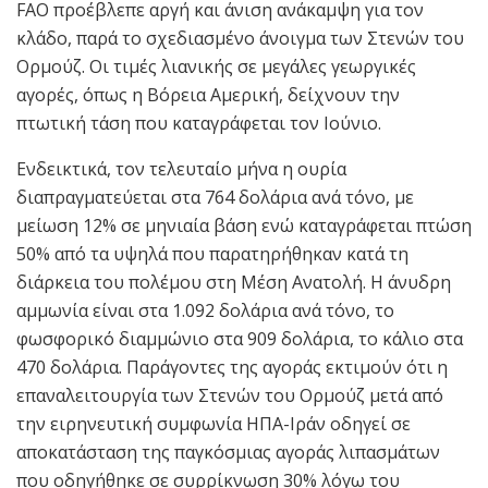
FAO προέβλεπε αργή και άνιση ανάκαμψη για τον
κλάδο, παρά το σχεδιασμένο άνοιγμα των Στενών του
Ορμούζ. Οι τιμές λιανικής σε μεγάλες γεωργικές
αγορές, όπως η Βόρεια Αμερική, δείχνουν την
πτωτική τάση που καταγράφεται τον Ιούνιο.
Ενδεικτικά, τον τελευταίο μήνα η ουρία
διαπραγματεύεται στα 764 δολάρια ανά τόνο, με
μείωση 12% σε μηνιαία βάση ενώ καταγράφεται πτώση
50% από τα υψηλά που παρατηρήθηκαν κατά τη
διάρκεια του πολέμου στη Μέση Ανατολή. Η άνυδρη
αμμωνία είναι στα 1.092 δολάρια ανά τόνο, το
φωσφορικό διαμμώνιο στα 909 δολάρια, το κάλιο στα
470 δολάρια. Παράγοντες της αγοράς εκτιμούν ότι η
επαναλειτουργία των Στενών του Ορμούζ μετά από
την ειρηνευτική συμφωνία ΗΠΑ-Ιράν οδηγεί σε
αποκατάσταση της παγκόσμιας αγοράς λιπασμάτων
που οδηγήθηκε σε συρρίκνωση 30% λόγω του