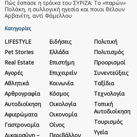
Πώς έσπασε η τρόικα του ΣΥΡΙΖΑ: Το «παρών»
Πολάκη, η συλλογική ηγεσία και ποιοι θέλουν
Αρβανίτη, αντί Φάμελλου
Κατηγορίες
LIFESTYLE
Ειδήσεις
Πολιτική
Pet Stories
Ελλάδα
Πολιτισμός
Real Estate
Επιστήμη
Προορισμοί
Αγορές
Επιχειρείν
Συνεντεύξεις
Αθλητικά
Κοινωνία
Ταξίδια
Αρθρογραφία
Κόσμος
Τεχνολογία
Αυτοδιοίκηση
Οικολογία
Τοπική
Αυτοδιοίκηση
Αφιερώματα
Οικονομία
Τουρισμός
Γαστρονομία
Οίνος
Υγεία
Δικαιοσύνη –
Περιβάλλον