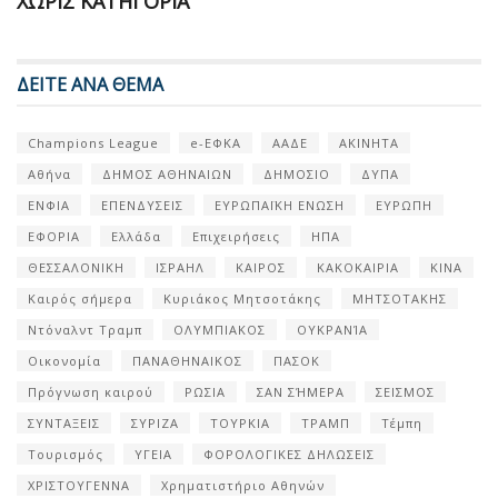
ΧΩΡΊΣ ΚΑΤΗΓΟΡΊΑ
ΔΕΙΤΕ ΑΝΑ ΘΕΜΑ
Champions League
e-ΕΦΚΑ
ΑΑΔΕ
ΑΚΙΝΗΤΑ
Αθήνα
ΔΗΜΟΣ ΑΘΗΝΑΙΩΝ
ΔΗΜΟΣΙΟ
ΔΥΠΑ
ΕΝΦΙΑ
ΕΠΕΝΔΥΣΕΙΣ
ΕΥΡΩΠΑΪΚΗ ΕΝΩΣΗ
ΕΥΡΩΠΗ
ΕΦΟΡΙΑ
Ελλάδα
Επιχειρήσεις
ΗΠΑ
ΘΕΣΣΑΛΟΝΙΚΗ
ΙΣΡΑΗΛ
ΚΑΙΡΟΣ
ΚΑΚΟΚΑΙΡΙΑ
ΚΙΝΑ
Καιρός σήμερα
Κυριάκος Μητσοτάκης
ΜΗΤΣΟΤΑΚΗΣ
Ντόναλντ Τραμπ
ΟΛΥΜΠΙΑΚΟΣ
ΟΥΚΡΑΝΊΑ
Οικονομία
ΠΑΝΑΘΗΝΑΙΚΟΣ
ΠΑΣΟΚ
Πρόγνωση καιρού
ΡΩΣΙΑ
ΣΑΝ ΣΉΜΕΡΑ
ΣΕΙΣΜΟΣ
ΣΥΝΤΑΞΕΙΣ
ΣΥΡΙΖΑ
ΤΟΥΡΚΙΑ
ΤΡΑΜΠ
Τέμπη
Τουρισμός
ΥΓΕΙΑ
ΦΟΡΟΛΟΓΙΚΕΣ ΔΗΛΩΣΕΙΣ
ΧΡΙΣΤΟΥΓΕΝΝΑ
Χρηματιστήριο Αθηνών