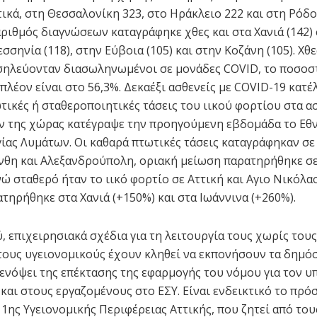
τικά, στη Θεσσαλονίκη 323, στο Ηράκλειο 222 και στη Ρόδο
ριθμός διαγνώσεων καταγράφηκε χθες και στα Χανιά (142)
εσσηνία (118), στην Εύβοια (105) και στην Κοζάνη (105). Χθε
σηλεύονταν διασωληνωμένοι σε μονάδες COVID, το ποσοσ
πλέον είναι στο 56,3%. Δεκαέξι ασθενείς με COVID-19 κατέ
τικές ή σταθεροποιητικές τάσεις του ιικού φορτίου στα α
 της χώρας κατέγραψε την προηγούμενη εβδομάδα το Εθν
ίας Λυμάτων. Οι καθαρά πτωτικές τάσεις καταγράφηκαν σε
νθη και Αλεξανδρούπολη, οριακή μείωση παρατηρήθηκε σε
νώ σταθερό ήταν το ιικό φορτίο σε Αττική και Αγιο Νικόλα
τηρήθηκε στα Χανιά (+150%) και στα Ιωάννινα (+260%).
, επιχειρησιακά σχέδια για τη λειτουργία τους χωρίς τους
ους υγειονομικούς έχουν κληθεί να εκπονήσουν τα δημό
ενόψει της επέκτασης της εφαρμογής του νόμου για τον 
και στους εργαζομένους στο ΕΣΥ. Είναι ενδεικτικό το πρό
 1ης Υγειονομικής Περιφέρειας Αττικής, που ζητεί από του