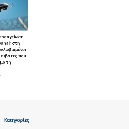
 προσγείωση
yanair στη
γκλωβισμένοι
 επιβάτες που
σμό τη
6
Κατηγορίες