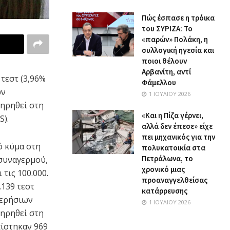
Πώς έσπασε η τρόικα
του ΣΥΡΙΖΑ: Το
«παρών» Πολάκη, η
συλλογική ηγεσία και
ποιοι θέλουν
Αρβανίτη, αντί
τεστ (3,96%
Φάμελλου
ων
1 ΙΟΥΛΊΟΥ 2026
τηρηθεί στη
«Και η Πίζα γέρνει,
S).
αλλά δεν έπεσε» είχε
πει μηχανικός για την
ό κύμα στη
πολυκατοικία στα
Πετράλωνα, το
 συναγερμού,
χρονικό μιας
τις 100.000.
προαναγγελθείσας
.139 τεστ
κατάρρευσης
μερήσιων
1 ΙΟΥΛΊΟΥ 2026
τηρηθεί στη
πίστηκαν 969