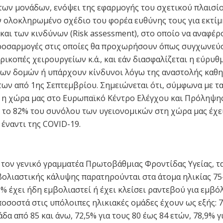
των μονάδων, ενόψει της εφαρμογής του σχετικού πλαισίο
 ολοκληρωμένο σχέδιο του φορέα ευθύνης τους για εκτί
 και των κινδύνων (Risk assessment), στο οποίο να αναφέρ
ροσαρμογές στις οποίες θα προχωρήσουν όπως συγχωνεύ
ρικοπές χειρουργείων κ.ά., και εάν διασφαλίζεται η εύρυθ
των δομών ή υπάρχουν κίνδυνοι λόγω της αναστολής καθ
ων από 1ης Σεπτεμβρίου. Σημειώνεται ότι, σύμφωνα με τα
 η χώρα μας στο Ευρωπαϊκό Κέντρο Ελέγχου και Πρόληψη
το 82% του συνόλου των υγειονομικών στη χώρα μας έχε
 έναντι της COVID-19.
τον γενικό γραμματέα Πρωτοβάθμιας Φροντίδας Υγείας, τ
ολιαστικής κάλυψης παρατηρούνται στα άτομα ηλικίας 75
% έχει ήδη εμβολιαστεί ή έχει κλείσει ραντεβού για εμβόλ
ποσοστά στις υπόλοιπες ηλικιακές ομάδες έχουν ως εξής: 7
δα από 85 και άνω, 72,5% για τους 80 έως 84 ετών, 78,9% γ