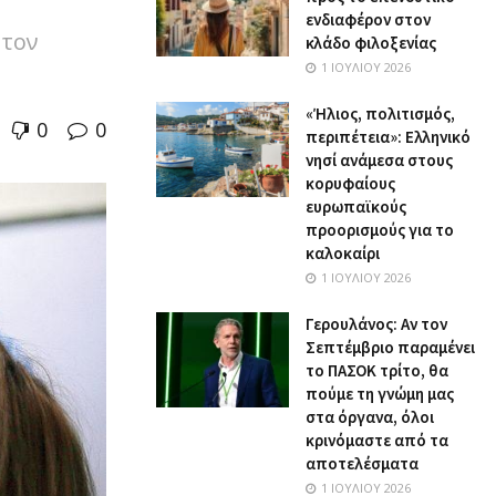
ενδιαφέρον στον
 τον
κλάδο φιλοξενίας
1 ΙΟΥΛΊΟΥ 2026
«Ήλιος, πολιτισμός,
0
0
περιπέτεια»: Ελληνικό
νησί ανάμεσα στους
κορυφαίους
ευρωπαϊκούς
προορισμούς για το
καλοκαίρι
1 ΙΟΥΛΊΟΥ 2026
Γερουλάνος: Αν τον
Σεπτέμβριο παραμένει
το ΠΑΣΟΚ τρίτο, θα
πούμε τη γνώμη μας
στα όργανα, όλοι
κρινόμαστε από τα
αποτελέσματα
1 ΙΟΥΛΊΟΥ 2026