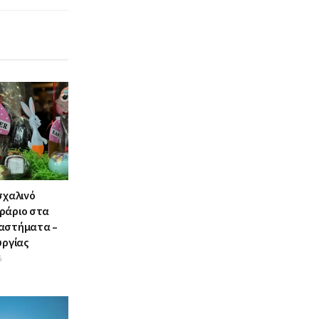
σχαλινό
ράριο στα
αστήματα –
υργίας
6