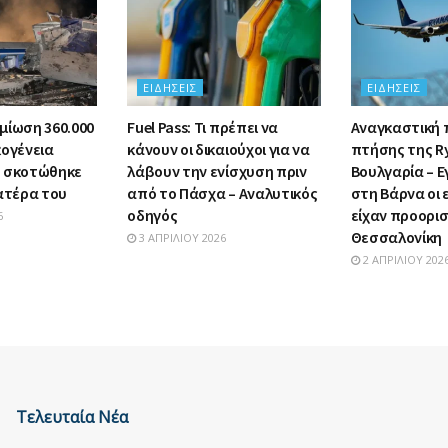
ΕΙΔΉΣΕΙΣ
ΕΙΔΉΣΕΙΣ
μίωση 360.000
Fuel Pass: Τι πρέπει να
Αναγκαστική
κογένεια
κάνουν οι δικαιούχοι για να
πτήσης της R
υ σκοτώθηκε
λάβουν την ενίσχυση πριν
Βουλγαρία – Ε
πατέρα του
από το Πάσχα – Αναλυτικός
στη Βάρνα οι
οδηγός
είχαν προορι
6
Θεσσαλονίκη
3 ΑΠΡΙΛΊΟΥ 2026
2 ΑΠΡΙΛΊΟΥ 202
Τελευταία Νέα