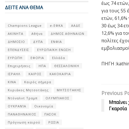
έως 74 ετών,
ΔΕΙΤΕ ΑΝΑ ΘΕΜΑ
για τους 55 
ετών, 61,6% 
30 έως 34 ετ
Champions League
e-ΕΦΚΑ
ΑΑΔΕ
12,6% για το
ΑΚΙΝΗΤΑ
Αθήνα
ΔΗΜΟΣ ΑΘΗΝΑΙΩΝ
πολίτες έχου
ΔΗΜΟΣΙΟ
ΔΥΠΑ
ΕΝΦΙΑ
εμβολιασμοί
ΕΠΕΝΔΥΣΕΙΣ
ΕΥΡΩΠΑΪΚΗ ΕΝΩΣΗ
ΕΥΡΩΠΗ
ΕΦΟΡΙΑ
Ελλάδα
ΠΗΓΗ :kathi
Επιχειρήσεις
ΗΠΑ
ΘΕΣΣΑΛΟΝΙΚΗ
ΙΣΡΑΗΛ
ΚΑΙΡΟΣ
ΚΑΚΟΚΑΙΡΙΑ
ΚΙΝΑ
Καιρός σήμερα
Κυριάκος Μητσοτάκης
ΜΗΤΣΟΤΑΚΗΣ
Previous P
Ντόναλντ Τραμπ
ΟΛΥΜΠΙΑΚΟΣ
Μπαίνει 
ΟΥΚΡΑΝΊΑ
Οικονομία
Γκαρσία
ΠΑΝΑΘΗΝΑΙΚΟΣ
ΠΑΣΟΚ
Πρόγνωση καιρού
ΡΩΣΙΑ