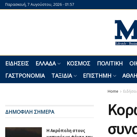
Παρασκευή, 7 Αυγούστου, 2026 - 01:57
ΕΙΔΉΣΕΙΣ
ΕΛΛΆΔΑ
ΚΌΣΜΟΣ
ΠΟΛΙΤΙΚΉ
ΟΙ
ΓΑΣΤΡΟΝΟΜΊΑ
ΤΑΞΊΔΙΑ
ΕΠΙΣΤΉΜΗ
ΑΘΛΗ
Home
Ειδήσει
Κορω
ΔΗΜΟΦΙΛΗ ΣΗΜΕΡΑ
συν
Η Ακρόπολη στους
καπνούς με φόντο την