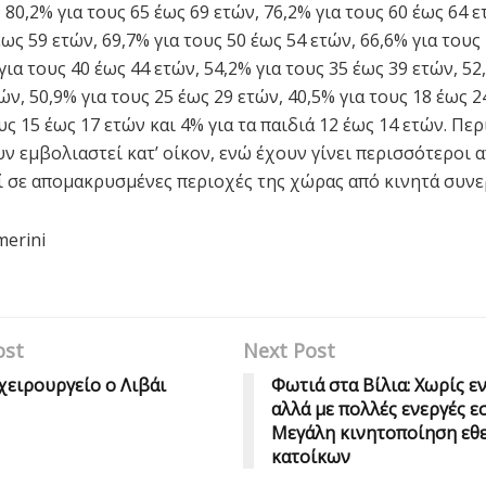
 80,2% για τους 65 έως 69 ετών, 76,2% για τους 60 έως 64 ε
έως 59 ετών, 69,7% για τους 50 έως 54 ετών, 66,6% για τους
για τους 40 έως 44 ετών, 54,2% για τους 35 έως 39 ετών, 52
ών, 50,9% για τους 25 έως 29 ετών, 40,5% για τους 18 έως 2
υς 15 έως 17 ετών και 4% για τα παιδιά 12 έως 14 ετών. Περ
ν εμβολιαστεί κατ’ οίκον, ενώ έχουν γίνει περισσότεροι α
 σε απομακρυσμένες περιοχές της χώρας από κινητά συνε
merini
ost
Next Post
χειρουργείο ο Λιβάι
Φωτιά στα Βίλια: Χωρίς ε
αλλά με πολλές ενεργές εσ
Μεγάλη κινητοποίηση εθ
κατοίκων