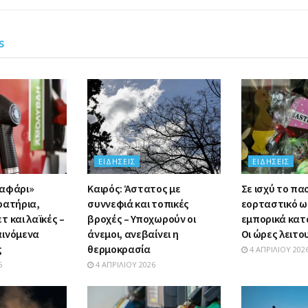
s
ΕΙΔΉΣΕΙΣ
ΕΙΔΉΣΕΙΣ
σαφάρι»
Καιρός: Άστατος με
Σε ισχύ το πα
ρατήρια,
συννεφιά και τοπικές
εορταστικό ω
 και λαϊκές –
βροχές – Υποχωρούν οι
εμπορικά κατ
αινόμενα
άνεμοι, ανεβαίνει η
Οι ώρες λειτο
ς
θερμοκρασία
4 ΑΠΡΙΛΊΟΥ 202
6
4 ΑΠΡΙΛΊΟΥ 2026