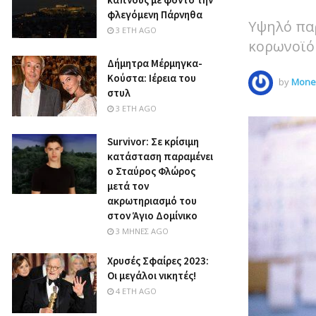
φλεγόμενη Πάρνηθα
Υψηλό παρ
3 ΈΤΗ AGO
κορωνοϊό
Δήμητρα Μέρμηγκα-
Κούστα: Ιέρεια του
by
Money
στυλ
3 ΈΤΗ AGO
Survivor: Σε κρίσιμη
κατάσταση παραμένει
ο Σταύρος Φλώρος
μετά τον
ακρωτηριασμό του
στον Άγιο Δομίνικο
3 ΜΉΝΕΣ AGO
Χρυσές Σφαίρες 2023:
Οι μεγάλοι νικητές!
4 ΈΤΗ AGO