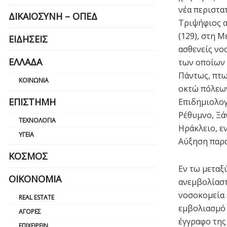
νέα περιστα
ΔΙΚΑΙΟΣΎΝΗ – ΟΠΕΔ
Τριψήφιος α
(129), στη Μ
ΕΙΔΉΣΕΙΣ
ασθενείς νο
ΕΛΛΆΔΑ
των οποίων 
Πάντως, πτω
ΚΟΙΝΩΝΊΑ
οκτώ πόλεων
ΕΠΙΣΤΉΜΗ
Επιδημιολογ
Ρέθυμνο, Ξά
ΤΕΧΝΟΛΟΓΊΑ
Ηράκλειο, ε
ΥΓΕΊΑ
Αύξηση παρα
ΚΌΣΜΟΣ
Εν τω μεταξύ
ΟΙΚΟΝΟΜΊΑ
ανεμβολίαστ
νοσοκομεία 
REAL ESTATE
εμβολιασμό 
ΑΓΟΡΈΣ
έγγραφο της
ΕΠΙΧΕΙΡΕΊΝ