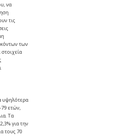
υ, να
μηση
ουν τις
σεις
μη
ηκόντων των
 στοιχεία
ς
ι
α υψηλότερα
-79 ετών,
ια. Τα
2,3% για την
ια τους 70