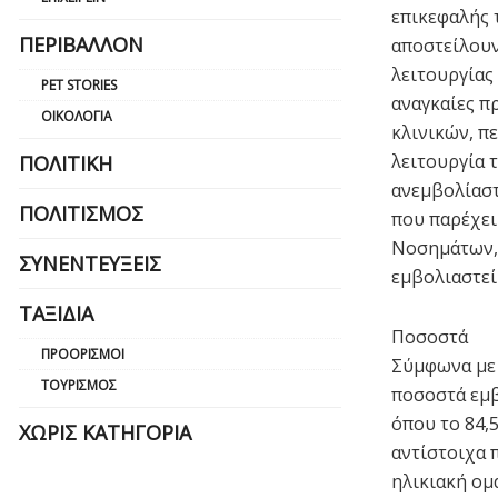
επικεφαλής 
ΠΕΡΙΒΆΛΛΟΝ
αποστείλουν
λειτουργίας
PET STORIES
αναγκαίες π
ΟΙΚΟΛΟΓΊΑ
κλινικών, πε
λειτουργία 
ΠΟΛΙΤΙΚΉ
ανεμβολίαστ
ΠΟΛΙΤΙΣΜΌΣ
που παρέχει
Νοσημάτων, 
ΣΥΝΕΝΤΕΎΞΕΙΣ
εμβολιαστεί
ΤΑΞΊΔΙΑ
Ποσοστά
ΠΡΟΟΡΙΣΜΟΊ
Σύμφωνα με 
ΤΟΥΡΙΣΜΌΣ
ποσοστά εμβ
όπου το 84,5
ΧΩΡΊΣ ΚΑΤΗΓΟΡΊΑ
αντίστοιχα 
ηλικιακή ομά