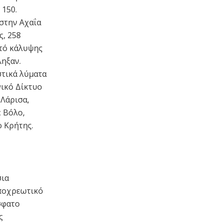
 150.
 στην Αχαΐα
ς, 258
τό κάλυψης
ληξαν.
στικά λύματα
ικό Δίκτυο
 Λάρισα,
 Βόλο,
ο Κρήτης.
σια
υποχρεωτικό
σφατο
ς