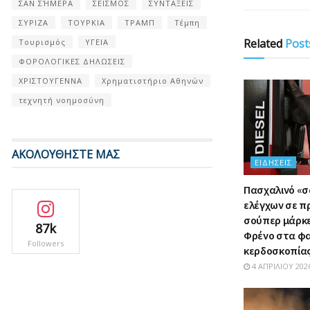
ΣΑΝ ΣΉΜΕΡΑ
ΣΕΙΣΜΟΣ
ΣΥΝΤΑΞΕΙΣ
ΣΥΡΙΖΑ
ΤΟΥΡΚΙΑ
ΤΡΑΜΠ
Τέμπη
Related
Post
Τουρισμός
ΥΓΕΙΑ
ΦΟΡΟΛΟΓΙΚΕΣ ΔΗΛΩΣΕΙΣ
ΧΡΙΣΤΟΥΓΕΝΝΑ
Χρηματιστήριο Αθηνών
τεχνητή νοημοσύνη
ΑΚΟΛΟΥΘΗΣΤΕ ΜΑΣ
ΕΙΔΉΣΕΙΣ
Πασχαλινό «
ελέγχων σε π
σούπερ μάρκετ
87k
Φρένο στα φ
Followers
κερδοσκοπία
4 ΑΠΡΙΛΊΟΥ 202