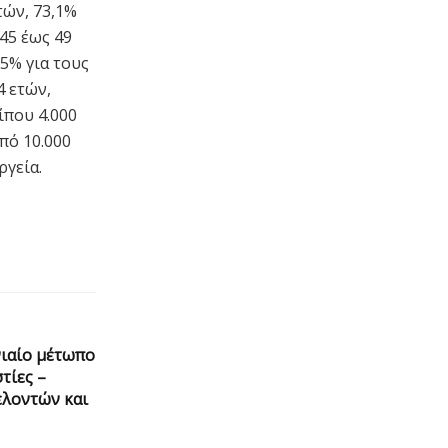
τών, 73,1%
 45 έως 49
,5% για τους
4 ετών,
ίπου 4.000
πό 10.000
ργεία.
νιαίο μέτωπο
τίες –
ελοντών και