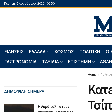
Πέμπτη, 6 Αυγούστου, 2026 - 06:50
ΕΙΔΉΣΕΙΣ
ΕΛΛΆΔΑ
ΚΌΣΜΟΣ
ΠΟΛΙΤΙΚΉ
ΟΙ
ΓΑΣΤΡΟΝΟΜΊΑ
ΤΑΞΊΔΙΑ
ΕΠΙΣΤΉΜΗ
ΑΘΛΗ
Home
Πολιτικ
Κατε
ΔΗΜΟΦΙΛΗ ΣΗΜΕΡΑ
Τσίπ
Η Ακρόπολη στους
καπνούς με φόντο την