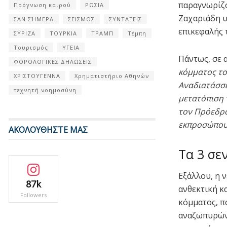
παραγνωρίζο
Πρόγνωση καιρού
ΡΩΣΙΑ
Ζαχαριάδη υ
ΣΑΝ ΣΉΜΕΡΑ
ΣΕΙΣΜΟΣ
ΣΥΝΤΑΞΕΙΣ
επικεφαλής 
ΣΥΡΙΖΑ
ΤΟΥΡΚΙΑ
ΤΡΑΜΠ
Τέμπη
Τουρισμός
ΥΓΕΙΑ
Πάντως, σε 
ΦΟΡΟΛΟΓΙΚΕΣ ΔΗΛΩΣΕΙΣ
κόμματος το
ΧΡΙΣΤΟΥΓΕΝΝΑ
Χρηματιστήριο Αθηνών
Αναδιατάσσει
τεχνητή νοημοσύνη
μετατόπιση 
τον Πρόεδρο
εκπροσώπου 
ΑΚΟΛΟΥΘΗΣΤΕ ΜΑΣ
Τα 3 σε
Εξάλλου, η 
87k
ανθεκτική κ
Followers
κόμματος, π
αναζωπυρώνε