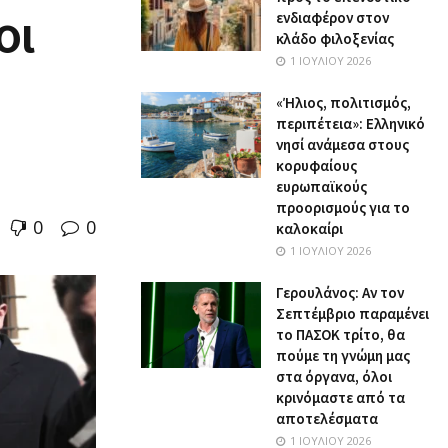
οι
ενδιαφέρον στον
κλάδο φιλοξενίας
1 ΙΟΥΛΊΟΥ 2026
«Ήλιος, πολιτισμός,
περιπέτεια»: Ελληνικό
νησί ανάμεσα στους
κορυφαίους
ευρωπαϊκούς
προορισμούς για το
0
0
καλοκαίρι
1 ΙΟΥΛΊΟΥ 2026
Γερουλάνος: Αν τον
Σεπτέμβριο παραμένει
το ΠΑΣΟΚ τρίτο, θα
πούμε τη γνώμη μας
στα όργανα, όλοι
κρινόμαστε από τα
αποτελέσματα
1 ΙΟΥΛΊΟΥ 2026