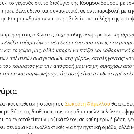
υν το γεγονός ότι το διαζύγιο της Κουμουνδούρου με το
πήρξε βελούδινο και συναινετικό, σε αντιπαραβολή με τη
της Κουμουνδούρου να «πυροβολεί» τα στελέχη της μειοψ
ανάρτησή του, ο Κώστας Ζαχαριάδης ανέφερε πως «η
ίδρυσ
υ Αλέξη Τσίπρα έφερε νέα δεδομένα που κανείς δεν μπορεί
 και το χώρο μας, αλλά μπορεί να παίξει και καθοριστικό 
των πολιτικών συσχετισμών στη χώρα», καταλήγοντας: «σ
 του κόμματος για την απόφασή μου να μη συνεχίσω από 
Τύπου και συμφωνήσαμε ότι αυτή είναι η ενδεδειγμένη λ
νάρια
νέα -και επιθετική-στάση του
Σωκράτη Φάμελλου
θα αποδει
αι με βάση τις διαθέσεις των παραδοσιακών μελών και ψ
ου το εγκαταλείπουν μαζικά πλέον σε καθημερινή βάση, γ
ι σενάρια και εναλλακτικές για την ηγετική ομάδα, αλλά κ