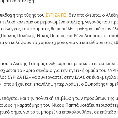
μματικά στελέχη.
 εκδοχή
της τύχης του
ΣΥΡΙΖΑ ΠΣ
, δεν αποκλείεται ο Αλέξ
ι τελικά κάλεσμα σε μεμονωμένα στελέχη, γεγονός που πρ
ι ο έλεγχος του κόμματος θα περιέλθει μαθηματικά στον έλ
(Παύλος Πολάκης, Νίκος Παππάς και Ρένα Δούρου), οι οποί
ια να καλύψουν το χαμένο χρόνο, για να κατέλθουν στις ε
που ο Αλέξης Τσίπρας αναθεωρήσει μερικώς τις «κόκκινε
ισχύεται το κύριο σενάριο για την ηγετική ομάδα του ΣΥΡΙ
λος ΣΥΡΙΖΑ ΠΣ» να συνεργαστεί στην ΕΛΑΣ σε ένα «μεγάλο
, όπου έχει κατ’ επανάληψη περιγράψει ο Σωκράτης Φάμε
νεπάγεται και την πολιτική επιβίωση των προσώπων της 
ποιους η καρατόμηση του Νίκου Παππά μοιάζει περισσότε
τικό σήμα, για το τι μπορεί να επακολουθήσει σε επίπεδο