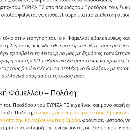
ησης»
του ΣΥΡΙΖΑ ΠΣ από πλευράς του Προέδρου του, Σωκ
 οποίος φαίνεται να υιοθετεί τώρα μια πιο επιθετική στάσ
ν τόνο στην εισήγησή του, ο κ. Φάμελλος έβαλε ευθέως κα
κη, λέγοντας πως
«δεν θα επιτρέψω να θέτει σήμερα ένα
έχει προσβάλει τη λειτουργία μας με δημόσιες τοποθετήσει
εγράφη από την ΚΟ, εκβιαστικά διλήμματα και να προκαλεί 
ντας τους βουλευτές και τα στελέχη να διαλέξουν με ποιον
 συλλογικά αποφασίσει τη στάση μας».
κή Φάμελλου – Πολάκη
 του Προέδρου του ΣΥΡΙΖΑ ΠΣ είχε έναν και μόνο σαφή α
 Παύλο Πολάκη,
ο οποίος δεν παρέστη στην συνεδρίαση λό
ου από την Κοινοβουλευτική Ομάδα
, φρόντισε, ωστόσο, ν
α πριν την εκκίνησή της, αναφέροντας σε βίντεο που ανάρ