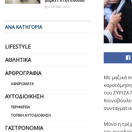
μάρκετ στην Ελλάδα
4 ΜΉΝΕΣ AGO
ΑΝΑ ΚΑΤΗΓΟΡΙΑ
LIFESTYLE
ΑΘΛΗΤΙΚΆ
ΑΡΘΡΟΓΡΑΦΊΑ
Με μαζικά π
ΑΦΙΕΡΏΜΑΤΑ
καρατόμηση
του ΣΥΡΙΖΑ 
ΑΥΤΟΔΙΟΊΚΗΣΗ
Κοινοβουλευ
ΠΕΡΙΦΈΡΕΙΑ
συνταγματι
ΤΟΠΙΚΉ ΑΥΤΟΔΙΟΊΚΗΣΗ
Μόνο η τρέχ
ΓΑΣΤΡΟΝΟΜΊΑ
της συνεδρί