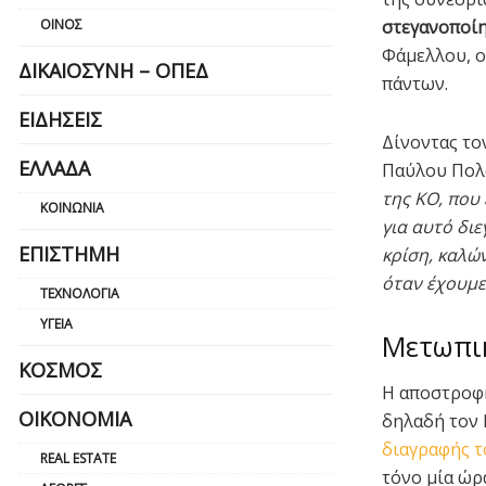
στεγανοποί
ΟΊΝΟΣ
Φάμελλου, ο
ΔΙΚΑΙΟΣΎΝΗ – ΟΠΕΔ
πάντων.
ΕΙΔΉΣΕΙΣ
Δίνοντας το
ΕΛΛΆΔΑ
Παύλου Πολά
της ΚΟ, που 
ΚΟΙΝΩΝΊΑ
για αυτό δι
ΕΠΙΣΤΉΜΗ
κρίση, καλώ
όταν έχουμε
ΤΕΧΝΟΛΟΓΊΑ
ΥΓΕΊΑ
Μετωπι
ΚΌΣΜΟΣ
Η αποστροφή
ΟΙΚΟΝΟΜΊΑ
δηλαδή τον
διαγραφής τ
REAL ESTATE
τόνο μία ώρ