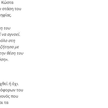
ν Κώστα
ν στάση του
ηφίας.
η του
 να αγνοεί.
ρόλο στη
υζήτησα με
την θέση του
ύση».
χθεί ή όχι
ηφόφορων του
εγονός που
αι τα