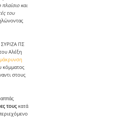
 πλαίσιο και
τές του
δηλώνοντας
 ΣΥΡΙΖΑ ΠΣ
του Αλέξη
ομάκρυνση
υ κόμματος
ναντι στους
Παππάς
ες τους
κατά
 περιεχόμενο