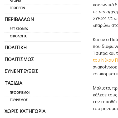
ΑΓΟΡΈΣ
κοινωνικά δ
ΕΠΙΧΕΙΡΕΊΝ
σε μια αρχη
ΣΥΡΙΖΑ ΠΣ ν
ΠΕΡΙΒΆΛΛΟΝ
«παρών» στ
PET STORIES
ΟΙΚΟΛΟΓΊΑ
Και αν ο Πα
που διαφωνο
ΠΟΛΙΤΙΚΉ
Τσίπρα και 
ΠΟΛΙΤΙΣΜΌΣ
του Νίκου 
ανακοίνωσε 
ΣΥΝΕΝΤΕΎΞΕΙΣ
εσωκομματικ
ΤΑΞΊΔΙΑ
Μάλιστα, πρ
ΠΡΟΟΡΙΣΜΟΊ
κάλεσε τους
ΤΟΥΡΙΣΜΌΣ
την τοποθέτ
του μηνύματ
ΧΩΡΊΣ ΚΑΤΗΓΟΡΊΑ