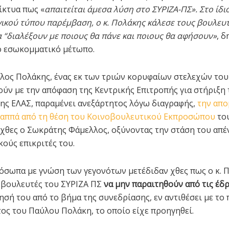
ίκτυα πως «
απαιτείται άμεσα λύση στο ΣΥΡΙΖΑ-ΠΣ». Στο ίδιο
γικού τύπου παρέμβαση, ο κ. Πολάκης κάλεσε τους βουλευ
α “διαλέξουν με ποιους θα πάνε και ποιους θα αφήσουν»
, 
ο εσωκομματικό μέτωπο.
ύλος Πολάκης, ένας εκ των τριών κορυφαίων στελεχών του
ύν με την απόφαση της Κεντρικής Επιτροπής για στήριξη 
της ΕΛΑΣ, παραμένει ανεξάρτητος λόγω διαγραφής,
την απ
Παππά από τη θέση του Κοινοβουλευτικού Εκπροσώπου
το
χθες ο Σωκράτης Φάμελλος, οξύνοντας την στάση του απέ
ούς επικριτές του.
όσωπα με γνώση των γεγονότων μετέδιδαν χθες πως ο κ. 
 βουλευτές του ΣΥΡΙΖΑ ΠΣ
να μην παραιτηθούν από τις έδρ
ησή του από το βήμα της συνεδρίασης, εν αντιθέσει με το
ος του Παύλου Πολάκη, το οποίο είχε προηγηθεί.