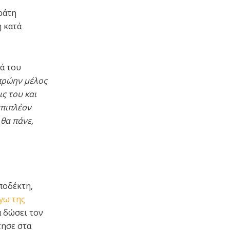
ράτη
η κατά
τά του
 πρώην μέλος
ς του και
επιπλέον
 θα πάνε,
ποδέκτη,
γω της
α δώσει τον
τησε στα