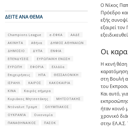
Ο Νίκος Παπ
Πρόεδρο και
ΔΕΙΤΕ ΑΝΑ ΘΕΜΑ
εξής συνοψί
εξαιρεί τον
εξειδικευθε
Champions League
e-ΕΦΚΑ
ΑΑΔΕ
ΑΚΙΝΗΤΑ
Αθήνα
ΔΗΜΟΣ ΑΘΗΝΑΙΩΝ
Οι καρα
ΔΗΜΟΣΙΟ
ΔΥΠΑ
ΕΝΦΙΑ
ΕΠΕΝΔΥΣΕΙΣ
ΕΥΡΩΠΑΪΚΗ ΕΝΩΣΗ
Η κενή θέση
ΕΥΡΩΠΗ
ΕΦΟΡΙΑ
Ελλάδα
καρατόμηση 
Επιχειρήσεις
ΗΠΑ
ΘΕΣΣΑΛΟΝΙΚΗ
στη Βουλή α
ΙΣΡΑΗΛ
ΚΑΙΡΟΣ
ΚΑΚΟΚΑΙΡΙΑ
του Εκπροσ
ΚΙΝΑ
Καιρός σήμερα
Και αυτό, γ
Κυριάκος Μητσοτάκης
ΜΗΤΣΟΤΑΚΗΣ
εκπροσώπηση
Ντόναλντ Τραμπ
ΟΛΥΜΠΙΑΚΟΣ
ήταν κοινό μ
ΟΥΚΡΑΝΊΑ
Οικονομία
χρονικό διά
στην ΕΛ.Α.Σ.
ΠΑΝΑΘΗΝΑΙΚΟΣ
ΠΑΣΟΚ