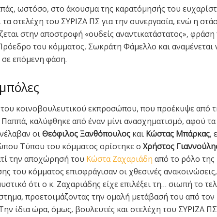
πάς, ωστόσο, στο άκουσμα της καρατόμησής του ευχαρίστ
 τα στελέχη του ΣΥΡΙΖΑ ΠΣ για την συνεργασία, ενώ η στά
ζεται στην αποστροφή «ουδείς αναντικατάστατος», φράση
 Πρόεδρο του κόμματος, Σωκράτη Φάμελλο και αναμένεται 
ί σε επόμενη φάση.
μπόλες
 του κοινοβουλευτικού εκπροσώπου, που προέκυψε από τ
Παππά, καλύφθηκε από έναν μίνι ανασχηματισμό, αφού τα
νέλαβαν οι
Θεόφιλος Ξανθόπουλος
και
Κώστας Μπάρκας
,
ώπου Τύπου του κόμματος ορίστηκε ο
Χρήστος Γιαννούλη
ιατί την αποχώρησή του
Κώστα Ζαχαριάδη
από το ρόλο της
ς του κόμματος επισφράγισαν οι χθεσινές ανακοινώσεις, 
υστικό ότι ο κ. Ζαχαριάδης είχε επιλέξει τη… σιωπή το τε
στημα, προετοιμάζοντας την ομαλή μετάβασή του από τον 
 Την ίδια ώρα, όμως, βουλευτές και στελέχη του ΣΥΡΙΖΑ ΠΣ