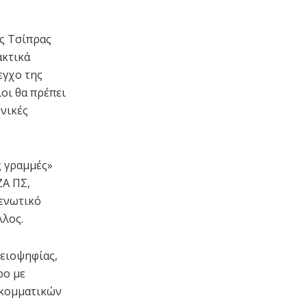
ης Τσίπρας
ακτικά
εγχο της
οι θα πρέπει
θνικές
ς γραμμές»
ΖΑ ΠΣ,
 ενωτικό
λλος.
μειοψηφίας,
ρο με
 κομματικών