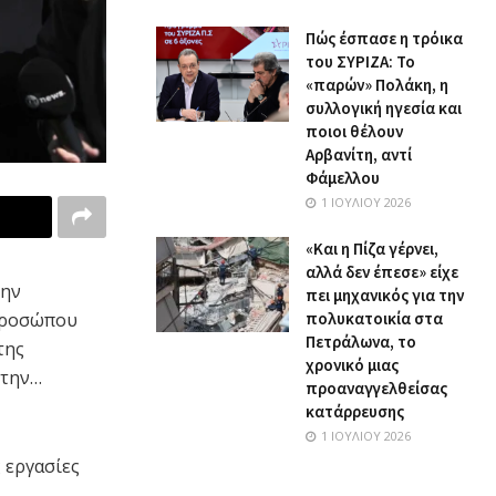
Πώς έσπασε η τρόικα
του ΣΥΡΙΖΑ: Το
«παρών» Πολάκη, η
συλλογική ηγεσία και
ποιοι θέλουν
Αρβανίτη, αντί
Φάμελλου
1 ΙΟΥΛΊΟΥ 2026
«Και η Πίζα γέρνει,
αλλά δεν έπεσε» είχε
την
πει μηχανικός για την
προσώπου
πολυκατοικία στα
Πετράλωνα, το
της
χρονικό μιας
 την…
προαναγγελθείσας
κατάρρευσης
1 ΙΟΥΛΊΟΥ 2026
 εργασίες