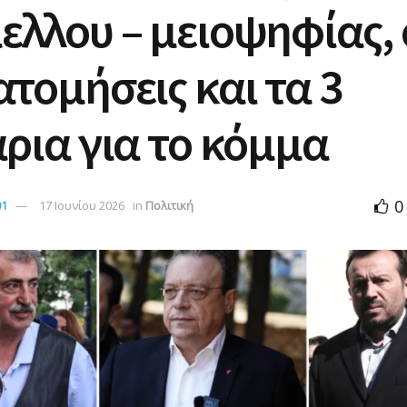
λλου – μειοψηφίας, 
τομήσεις και τα 3
ρια για το κόμμα
0
01
17 Ιουνίου 2026
in
Πολιτική