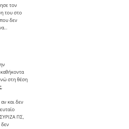
ησε τον
ση του στο
 που δεν
να…
ην
 καθήκοντα
 ενώ στη θέση
ς
.
αν και δεν
λευταίο
ΣΥΡΙΖΑ ΠΣ,
 δεν