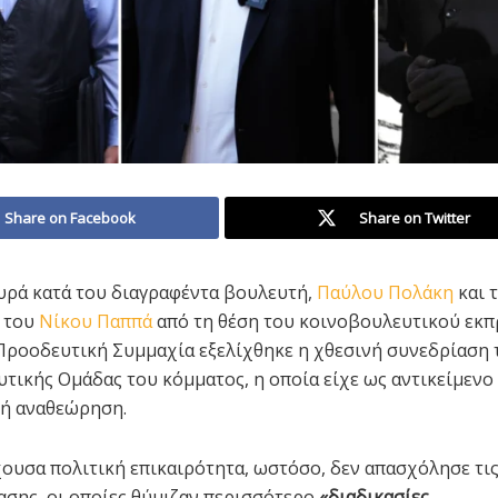
Share on Facebook
Share on Twitter
υρά κατά του διαγραφέντα βουλευτή,
Παύλου Πολάκη
και 
 του
Νίκου Παππά
από τη θέση του κοινοβουλευτικού εκ
Προοδευτική Συμμαχία εξελίχθηκε η χθεσινή συνεδρίαση 
τικής Ομάδας του κόμματος, η οποία είχε ως αντικείμενο
κή αναθεώρηση.
ουσα πολιτική επικαιρότητα, ωστόσο, δεν απασχόλησε τις
ασης, οι οποίες θύμιζαν περισσότερο
«διαδικασίες