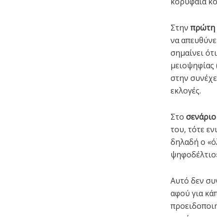
κορυφαία κο
Στην
πρώτη
να απευθύνε
σημαίνει ότ
μειοψηφίας 
στην συνέχε
εκλογές.
Στο
σενάριο
του, τότε εν
δηλαδή ο «ό
ψηφοδέλτιο»
Αυτό δεν συ
αφού για κά
προειδοποιη