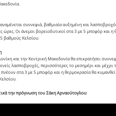
ακεδονία.
 αναμένεται συννεφιά, βαθμιαία αυξημένη και λασποβροχέ
ς ώρες. Οι άνεμοι βορειοδυτικοί στα 3 με 5 μποφόρ και η
25 βαθμούς Κελσίου.
η
ονίκη και την Κεντρική Μακεδονία θα επικρατήσει συννεφ
θενείς λασποβροχές, περισσότερες το μεσημέρι και μέχρι 
α πνέουν στα 3 με 5 μποφόρ και η θερμοκρασία θα κυμανθεί
Κελσίου.
τικά την πρόγνωση του Σάκη Αρναούτογλου: