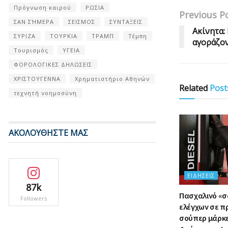
Πρόγνωση καιρού
ΡΩΣΙΑ
Previous P
ΣΑΝ ΣΉΜΕΡΑ
ΣΕΙΣΜΟΣ
ΣΥΝΤΑΞΕΙΣ
Ακίνητα:
ΣΥΡΙΖΑ
ΤΟΥΡΚΙΑ
ΤΡΑΜΠ
Τέμπη
αγοράζον
Τουρισμός
ΥΓΕΙΑ
ΦΟΡΟΛΟΓΙΚΕΣ ΔΗΛΩΣΕΙΣ
ΧΡΙΣΤΟΥΓΕΝΝΑ
Χρηματιστήριο Αθηνών
Related
Post
τεχνητή νοημοσύνη
ΑΚΟΛΟΥΘΗΣΤΕ ΜΑΣ
ΕΙΔΉΣΕΙΣ
87k
Πασχαλινό «
Followers
ελέγχων σε π
σούπερ μάρκετ