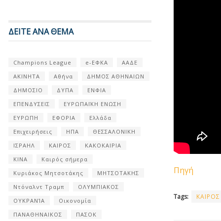
ΔΕΙΤΕ ΑΝΑ ΘΕΜΑ
Champions League
e-ΕΦΚΑ
ΑΑΔΕ
ΑΚΙΝΗΤΑ
Αθήνα
ΔΗΜΟΣ ΑΘΗΝΑΙΩΝ
ΔΗΜΟΣΙΟ
ΔΥΠΑ
ΕΝΦΙΑ
ΕΠΕΝΔΥΣΕΙΣ
ΕΥΡΩΠΑΪΚΗ ΕΝΩΣΗ
ΕΥΡΩΠΗ
ΕΦΟΡΙΑ
Ελλάδα
Επιχειρήσεις
ΗΠΑ
ΘΕΣΣΑΛΟΝΙΚΗ
ΙΣΡΑΗΛ
ΚΑΙΡΟΣ
ΚΑΚΟΚΑΙΡΙΑ
ΚΙΝΑ
Καιρός σήμερα
Πηγή
Κυριάκος Μητσοτάκης
ΜΗΤΣΟΤΑΚΗΣ
Ντόναλντ Τραμπ
ΟΛΥΜΠΙΑΚΟΣ
Tags:
ΚΑΙΡΟΣ
ΟΥΚΡΑΝΊΑ
Οικονομία
ΠΑΝΑΘΗΝΑΙΚΟΣ
ΠΑΣΟΚ