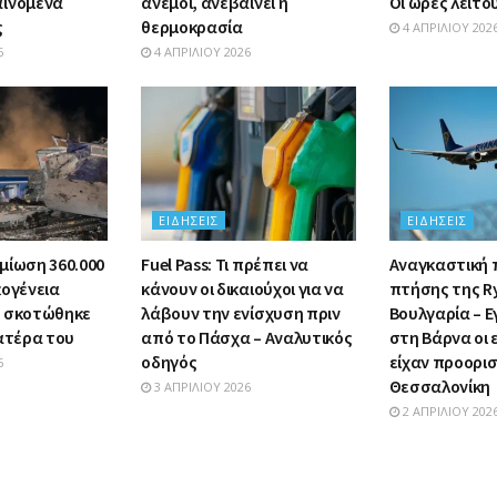
αινόμενα
άνεμοι, ανεβαίνει η
Οι ώρες λειτο
ς
θερμοκρασία
4 ΑΠΡΙΛΊΟΥ 202
6
4 ΑΠΡΙΛΊΟΥ 2026
ΕΙΔΉΣΕΙΣ
ΕΙΔΉΣΕΙΣ
μίωση 360.000
Fuel Pass: Τι πρέπει να
Αναγκαστική
κογένεια
κάνουν οι δικαιούχοι για να
πτήσης της R
υ σκοτώθηκε
λάβουν την ενίσχυση πριν
Βουλγαρία – Ε
πατέρα του
από το Πάσχα – Αναλυτικός
στη Βάρνα οι
οδηγός
είχαν προορι
6
Θεσσαλονίκη
3 ΑΠΡΙΛΊΟΥ 2026
2 ΑΠΡΙΛΊΟΥ 202