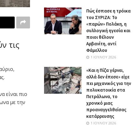
Πώς έσπασε η τρόικα
του ΣΥΡΙΖΑ: Το
«παρών» Πολάκη, η
συλλογική ηγεσία και
ποιοι θέλουν
ν τις
Αρβανίτη, αντί
Φάμελλου
1 ΙΟΥΛΊΟΥ 2026
αύριο,
«Και η Πίζα γέρνει,
αλλά δεν έπεσε» είχε
ς.
πει μηχανικός για την
πολυκατοικία στα
α είναι πιο
Πετράλωνα, το
ωνα με την
χρονικό μιας
προαναγγελθείσας
κατάρρευσης
1 ΙΟΥΛΊΟΥ 2026