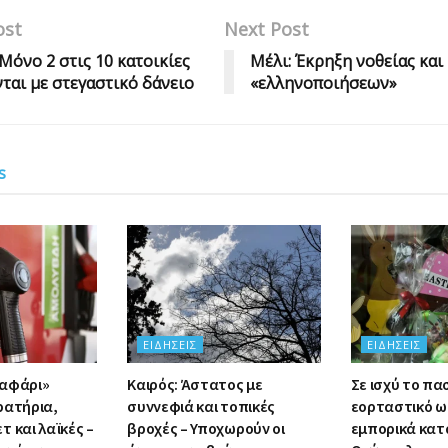
ost
Next Post
 Μόνο 2 στις 10 κατοικίες
Μέλι: Έκρηξη νοθείας και
ται με στεγαστικό δάνειο
«ελληνοποιήσεων»
s
ΕΙΔΉΣΕΙΣ
ΕΙΔΉΣΕΙΣ
σαφάρι»
Καιρός: Άστατος με
Σε ισχύ το πα
ρατήρια,
συννεφιά και τοπικές
εορταστικό ω
 και λαϊκές –
βροχές – Υποχωρούν οι
εμπορικά κατ