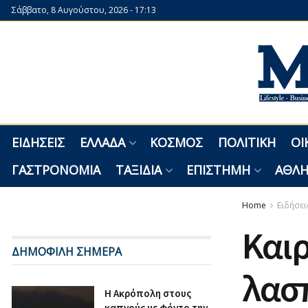
Σάββατο, 8 Αυγούστου, 2026 - 17:13
ΕΙΔΉΣΕΙΣ
ΕΛΛΆΔΑ
ΚΌΣΜΟΣ
ΠΟΛΙΤΙΚΉ
ΟΙ
ΓΑΣΤΡΟΝΟΜΊΑ
ΤΑΞΊΔΙΑ
ΕΠΙΣΤΉΜΗ
ΑΘΛΗ
Home
Ειδήσει
Καιρ
ΔΗΜΟΦΙΛΗ ΣΗΜΕΡΑ
λασπ
Η Ακρόπολη στους
καπνούς με φόντο την