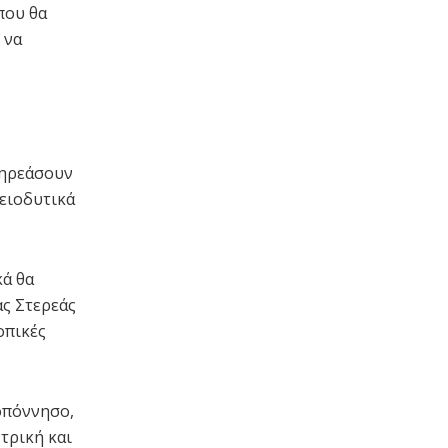
που θα
 να
πηρεάσουν
ρειοδυτικά
κά θα
ας Στερεάς
οπικές
οπόννησο,
ντρική και