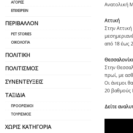
ΑΓΟΡΈΣ
Ανατολική Μ
ΕΠΙΧΕΙΡΕΊΝ
Αττική
ΠΕΡΙΒΆΛΛΟΝ
Στην Αττική
PET STORIES
μεσημεριανέ
ΟΙΚΟΛΟΓΊΑ
από 18 έως 
ΠΟΛΙΤΙΚΉ
Θεσσαλονίκ
Στην Θεσσαλ
ΠΟΛΙΤΙΣΜΌΣ
πρωί, με ασ
ΣΥΝΕΝΤΕΎΞΕΙΣ
Οι άνεμοι θ
20 βαθμούς 
ΤΑΞΊΔΙΑ
ΠΡΟΟΡΙΣΜΟΊ
Δείτε αναλυ
ΤΟΥΡΙΣΜΌΣ
ΧΩΡΊΣ ΚΑΤΗΓΟΡΊΑ