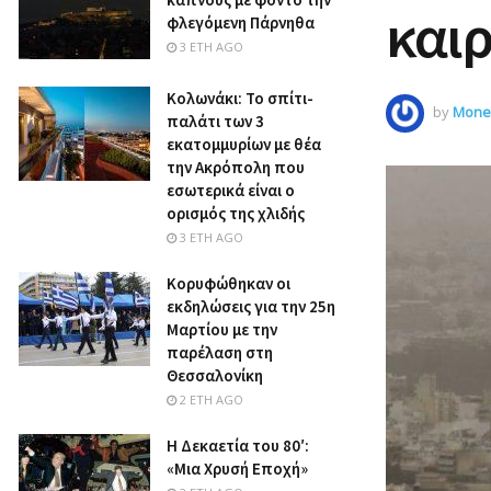
καιρ
φλεγόμενη Πάρνηθα
3 ΈΤΗ AGO
Κολωνάκι: Το σπίτι-
by
Money
παλάτι των 3
εκατομμυρίων με θέα
την Ακρόπολη που
εσωτερικά είναι ο
ορισμός της χλιδής
3 ΈΤΗ AGO
Κορυφώθηκαν οι
εκδηλώσεις για την 25η
Μαρτίου με την
παρέλαση στη
Θεσσαλονίκη
2 ΈΤΗ AGO
Η Δεκαετία του 80′:
«Μια Χρυσή Εποχή»