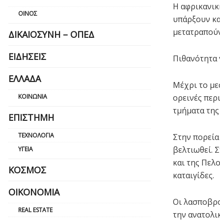
Η αφρικανική
ΟΊΝΟΣ
υπάρξουν κα
μετατραπούν
ΔΙΚΑΙΟΣΎΝΗ – ΟΠΕΔ
ΕΙΔΉΣΕΙΣ
Πιθανότητα γ
ΕΛΛΆΔΑ
Μέχρι το με
ΚΟΙΝΩΝΊΑ
ορεινές περ
τμήματα της
ΕΠΙΣΤΉΜΗ
ΤΕΧΝΟΛΟΓΊΑ
Στην πορεία
βελτιωθεί. 
ΥΓΕΊΑ
και της Πελ
ΚΌΣΜΟΣ
καταιγίδες.
ΟΙΚΟΝΟΜΊΑ
Οι λασποβρο
REAL ESTATE
την ανατολικ