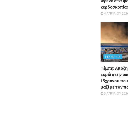
Φρένο στα φ
κερδοσκοπία
4 ΑΠΡΙΛΊΟΥ 202
ΕΙΔΉΣΕΙΣ
Τέμπη: Αποζη
ευρώ στην οι
15χρονου πο
μαζί με τον 
3 ΑΠΡΙΛΊΟΥ 202