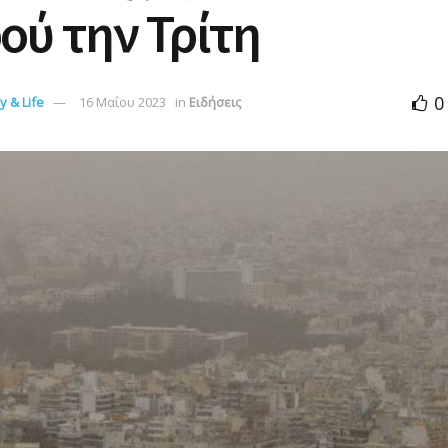
ού την Τρίτη
0
 & Life
16 Μαΐου 2023
in
Ειδήσεις