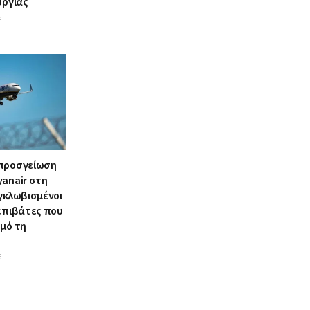
υργίας
6
 προσγείωση
yanair στη
γκλωβισμένοι
 επιβάτες που
σμό τη
6