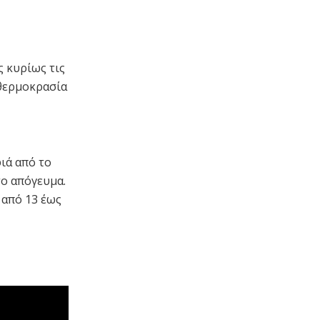
ς κυρίως τις
 θερμοκρασία
ιά από το
το απόγευμα.
 από 13 έως