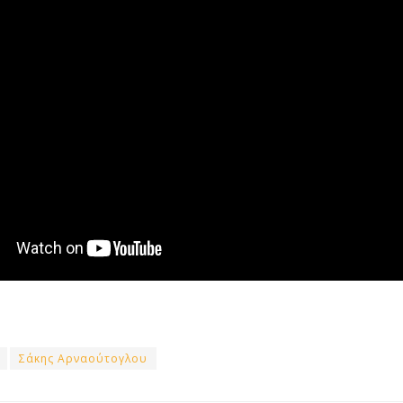
Σάκης Αρναούτογλου