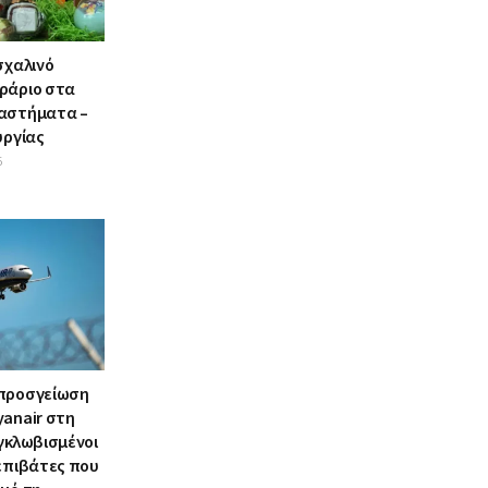
σχαλινό
ράριο στα
αστήματα –
υργίας
6
 προσγείωση
yanair στη
γκλωβισμένοι
 επιβάτες που