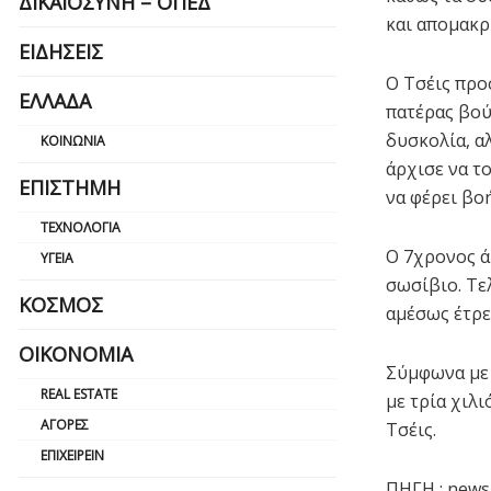
ΔΙΚΑΙΟΣΎΝΗ – ΟΠΕΔ
και απομακρ
ΕΙΔΉΣΕΙΣ
Ο Τσέις προ
ΕΛΛΆΔΑ
πατέρας βούτ
δυσκολία, α
ΚΟΙΝΩΝΊΑ
άρχισε να τ
ΕΠΙΣΤΉΜΗ
να φέρει βοή
ΤΕΧΝΟΛΟΓΊΑ
Ο 7χρονος ά
ΥΓΕΊΑ
σωσίβιο. Τε
ΚΌΣΜΟΣ
αμέσως έτρε
ΟΙΚΟΝΟΜΊΑ
Σύμφωνα με 
REAL ESTATE
με τρία χιλ
ΑΓΟΡΈΣ
Τσέις.
ΕΠΙΧΕΙΡΕΊΝ
ΠΗΓΗ : news