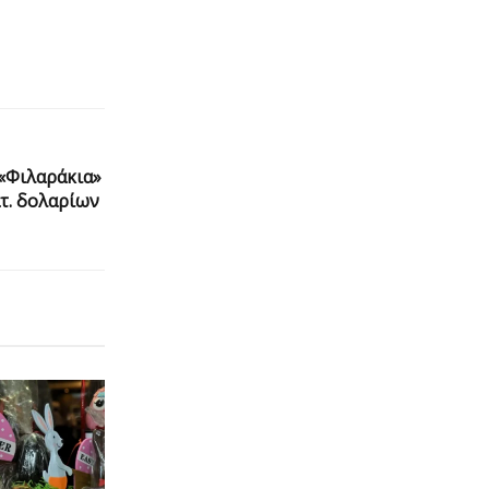
 «Φιλαράκια»
ατ. δολαρίων