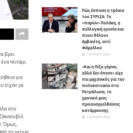
Πώς έσπασε η τρόικα
του ΣΥΡΙΖΑ: Το
«παρών» Πολάκη, η
συλλογική ηγεσία και
ποιοι θέλουν
Αρβανίτη, αντί
Φάμελλου
α βρει
1 ΙΟΥΛΊΟΥ 2026
 ένα ποτάμι.
«Και η Πίζα γέρνει,
αλλά δεν έπεσε» είχε
οήθεια για
πει μηχανικός για την
υ είχαν με
πολυκατοικία στα
Πετράλωνα, το
χρονικό μιας
προαναγγελθείσας
πλα στο
κατάρρευσης
Τζάκσονβιλ
1 ΙΟΥΛΊΟΥ 2026
. Όμως,
από το ρεύμα