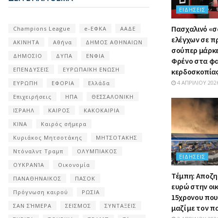
ΕΙΔΉΣΕΙΣ
Πασχαλινό «
Champions League
e-ΕΦΚΑ
ΑΑΔΕ
ελέγχων σε π
ΑΚΙΝΗΤΑ
Αθήνα
ΔΗΜΟΣ ΑΘΗΝΑΙΩΝ
σούπερ μάρκετ
ΔΗΜΟΣΙΟ
ΔΥΠΑ
ΕΝΦΙΑ
Φρένο στα φ
ΕΠΕΝΔΥΣΕΙΣ
ΕΥΡΩΠΑΪΚΗ ΕΝΩΣΗ
κερδοσκοπία
4 ΑΠΡΙΛΊΟΥ 202
ΕΥΡΩΠΗ
ΕΦΟΡΙΑ
Ελλάδα
Επιχειρήσεις
ΗΠΑ
ΘΕΣΣΑΛΟΝΙΚΗ
ΙΣΡΑΗΛ
ΚΑΙΡΟΣ
ΚΑΚΟΚΑΙΡΙΑ
ΚΙΝΑ
Καιρός σήμερα
Κυριάκος Μητσοτάκης
ΜΗΤΣΟΤΑΚΗΣ
Ντόναλντ Τραμπ
ΟΛΥΜΠΙΑΚΟΣ
ΕΙΔΉΣΕΙΣ
ΟΥΚΡΑΝΊΑ
Οικονομία
Τέμπη: Αποζη
ΠΑΝΑΘΗΝΑΙΚΟΣ
ΠΑΣΟΚ
ευρώ στην οι
Πρόγνωση καιρού
ΡΩΣΙΑ
15χρονου πο
ΣΑΝ ΣΉΜΕΡΑ
ΣΕΙΣΜΟΣ
ΣΥΝΤΑΞΕΙΣ
μαζί με τον 