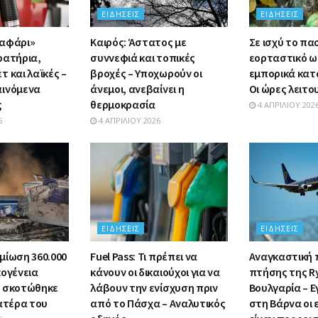
ΕΙΔΉΣΕΙΣ
ΕΙΔΉΣΕΙΣ
σαφάρι»
Καιρός: Άστατος με
Σε ισχύ το πα
ρατήρια,
συννεφιά και τοπικές
εορταστικό ω
 και λαϊκές –
βροχές – Υποχωρούν οι
εμπορικά κατ
αινόμενα
άνεμοι, ανεβαίνει η
Οι ώρες λειτο
ς
θερμοκρασία
4 ΑΠΡΙΛΊΟΥ 202
6
4 ΑΠΡΙΛΊΟΥ 2026
ΕΙΔΉΣΕΙΣ
ΕΙΔΉΣΕΙΣ
μίωση 360.000
Fuel Pass: Τι πρέπει να
Αναγκαστική
κογένεια
κάνουν οι δικαιούχοι για να
πτήσης της R
υ σκοτώθηκε
λάβουν την ενίσχυση πριν
Βουλγαρία – Ε
πατέρα του
από το Πάσχα – Αναλυτικός
στη Βάρνα οι