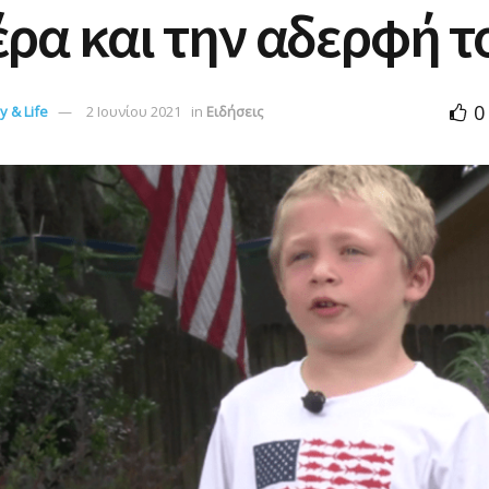
ρα και την αδερφή τ
0
 & Life
2 Ιουνίου 2021
in
Ειδήσεις