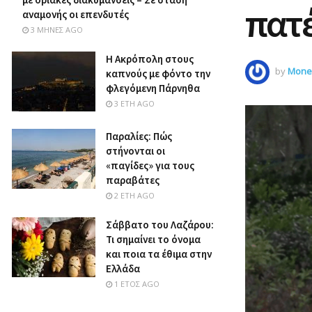
πατέ
αναμονής οι επενδυτές
3 ΜΉΝΕΣ AGO
Η Ακρόπολη στους
by
Money
καπνούς με φόντο την
φλεγόμενη Πάρνηθα
3 ΈΤΗ AGO
Παραλίες: Πώς
στήνονται οι
«παγίδες» για τους
παραβάτες
2 ΈΤΗ AGO
Σάββατο του Λαζάρου:
Τι σημαίνει το όνομα
και ποια τα έθιμα στην
Ελλάδα
1 ΈΤΟΣ AGO