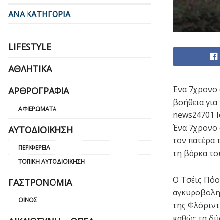
ΑΝΑ ΚΑΤΗΓΟΡΙΑ
LIFESTYLE
ΑΘΛΗΤΙΚΆ
Ένα 7χρονο 
ΑΡΘΡΟΓΡΑΦΊΑ
βοήθεια για
ΑΦΙΕΡΏΜΑΤΑ
news24701 Ι
Ένα 7χρονο 
ΑΥΤΟΔΙΟΊΚΗΣΗ
τον πατέρα 
ΠΕΡΙΦΈΡΕΙΑ
τη βάρκα το
ΤΟΠΙΚΉ ΑΥΤΟΔΙΟΊΚΗΣΗ
Ο Τσέις Πόο
ΓΑΣΤΡΟΝΟΜΊΑ
αγκυροβολημ
ΟΊΝΟΣ
της Φλόριντ
καθώς τα δύ