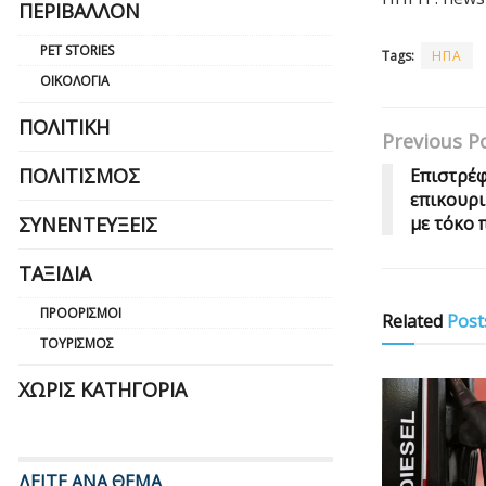
ΠΕΡΙΒΆΛΛΟΝ
PET STORIES
Tags:
ΗΠΑ
ΟΙΚΟΛΟΓΊΑ
ΠΟΛΙΤΙΚΉ
Previous P
ΠΟΛΙΤΙΣΜΌΣ
Επιστρέφ
επικουρι
ΣΥΝΕΝΤΕΎΞΕΙΣ
με τόκο 
ΤΑΞΊΔΙΑ
ΠΡΟΟΡΙΣΜΟΊ
Related
Post
ΤΟΥΡΙΣΜΌΣ
ΧΩΡΊΣ ΚΑΤΗΓΟΡΊΑ
ΔΕΙΤΕ ΑΝΑ ΘΕΜΑ