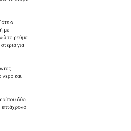
Τότε ο
ή με
Ενώ το ρεύμα
 στεριά για
ώντας
ο νερό και
περίπου δύο
ν επτάχρονο