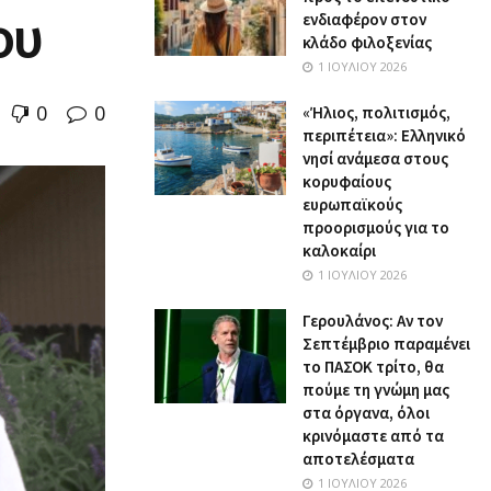
ου
ενδιαφέρον στον
κλάδο φιλοξενίας
1 ΙΟΥΛΊΟΥ 2026
0
0
«Ήλιος, πολιτισμός,
περιπέτεια»: Ελληνικό
νησί ανάμεσα στους
κορυφαίους
ευρωπαϊκούς
προορισμούς για το
καλοκαίρι
1 ΙΟΥΛΊΟΥ 2026
Γερουλάνος: Αν τον
Σεπτέμβριο παραμένει
το ΠΑΣΟΚ τρίτο, θα
πούμε τη γνώμη μας
στα όργανα, όλοι
κρινόμαστε από τα
αποτελέσματα
1 ΙΟΥΛΊΟΥ 2026