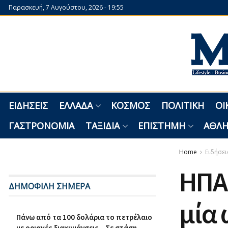
Παρασκευή, 7 Αυγούστου, 2026 - 19:55
ΕΙΔΉΣΕΙΣ
ΕΛΛΆΔΑ
ΚΌΣΜΟΣ
ΠΟΛΙΤΙΚΉ
ΟΙ
ΓΑΣΤΡΟΝΟΜΊΑ
ΤΑΞΊΔΙΑ
ΕΠΙΣΤΉΜΗ
ΑΘΛΗ
Home
Ειδήσει
ΗΠΑ
ΔΗΜΟΦΙΛΗ ΣΗΜΕΡΑ
μία 
Πάνω από τα 100 δολάρια το πετρέλαιο
με οριακές διακυμάνσεις – Σε στάση