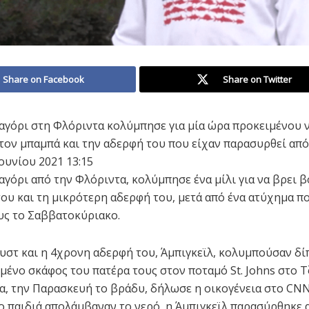
Share on Facebook
Share on Twitter
αγόρι στη Φλόριντα κολύμπησε για μία ώρα προκειμένου ν
 τον μπαμπά και την αδερφή του που είχαν παρασυρθεί από
ουνίου 2021 13:15
αγόρι από την Φλόριντα, κολύμπησε ένα μίλι για να βρει β
του και τη μικρότερη αδερφή του, μετά από ένα ατύχημα πο
υς το Σαββατοκύριακο.
υστ και η 4χρονη αδερφή του, Άμπιγκεϊλ, κολυμπούσαν δί
ένο σκάφος του πατέρα τους στον ποταμό St. Johns στο 
α, την Παρασκευή το βράδυ, δήλωσε η οικογένεια στο CNN
ο παιδιά απολάμβαναν το νερό, η Άμπιγκεϊλ παρασύρθηκε 