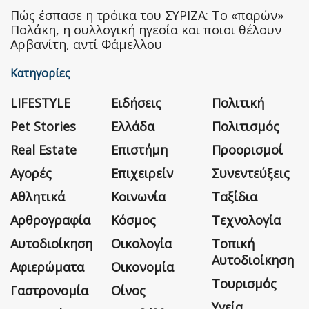
Πώς έσπασε η τρόικα του ΣΥΡΙΖΑ: Το «παρών»
Πολάκη, η συλλογική ηγεσία και ποιοι θέλουν
Αρβανίτη, αντί Φάμελλου
Κατηγορίες
LIFESTYLE
Ειδήσεις
Πολιτική
Pet Stories
Ελλάδα
Πολιτισμός
Real Estate
Επιστήμη
Προορισμοί
Αγορές
Επιχειρείν
Συνεντεύξεις
Αθλητικά
Κοινωνία
Ταξίδια
Αρθρογραφία
Κόσμος
Τεχνολογία
Αυτοδιοίκηση
Οικολογία
Τοπική
Αυτοδιοίκηση
Αφιερώματα
Οικονομία
Τουρισμός
Γαστρονομία
Οίνος
Υγεία